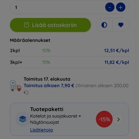
-
+
Lisää ostoskoriin
Määräalennukset
2kpl
10%
12,51 €/kpl
3kpl+
15%
11,82 €/kpl
Toimitus 17. elokuuta
Toimitus alkaen
7,90 €
(Ilmainen alkaen 200,00
€)
Tuotepaketti
Kotelot ja suojakuoret +
-15%
Näytönsuojat
Lisätietoja