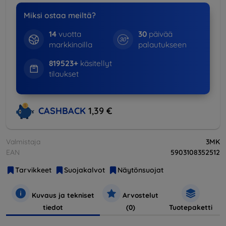
Miksi ostaa meiltä?
14
vuotta
30
päivää
markkinoilla
palautukseen
819523+
käsitellyt
tilaukset
CASHBACK
1,39 €
Valmistaja
3MK
EAN
5903108352512
Tarvikkeet
Suojakalvot
Näytönsuojat
Kuvaus ja tekniset
Arvostelut
tiedot
(0)
Tuotepaketti