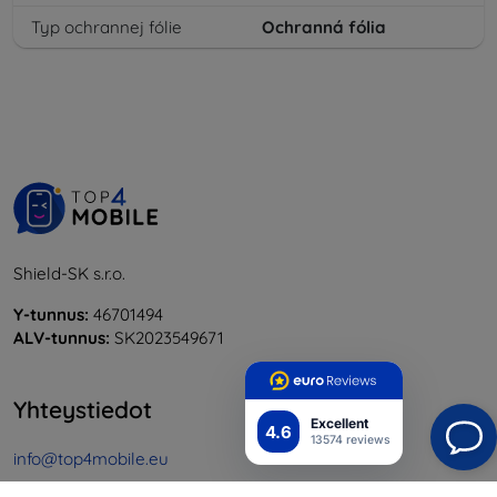
Typ ochrannej fólie
Ochranná fólia
Shield-SK s.r.o.
Y-tunnus:
46701494
ALV-tunnus:
SK2023549671
Yhteystiedot
Excellent
4.6
13574 reviews
info@top4mobile.eu