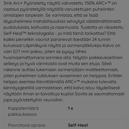
3mk Arc+ Pyöristetty näyttö vahvistettu 150% ARC+™ on
vastaus pyöristetyllä näytöllä varustettujen puhelinten
omistajien tarpeisiin. Se varmistaa, että se lisää
älypuhelimesi mahdollisuuksia selviytyä väistämättömistä
pudotuksista, kolhuista ja naarmuista. Tuotetta on rikastettu
Self-Heal™-teknologialla - ja mitä tämä tarkoittaa? Että
kaikki pienetkin vauriot paranevat itsestään 24 tunnin
kuluessa! Läpinäkyvä näyttö ja sormenjälkilukija Kalvo on
vain 0,17 mm paksu, joten se pysyy lähes
huomaamattomana sormiesi alla. Näytön poikkeuksellinen
selkeys ja hyvä värintoisto ovat muita sen etuja. Sileä
rakenne auttaa lukemaan sormenjäljen moitteettomasti,
joten puhelimen lukituksen avaaminen on helppoa. Erittäin
helppo asentaa Kiinnittämällä ARC+™ mukana tulevalla
kiinnitysgeelillä varmistetaan, että kalvo istuu täydellisesti
näyttöön ilman ei-toivottuja kuplia! Sovita se saumattomasti
jopa pyöristettyihin reunoihin.
Kappalemäärä
1
x
pakkauksessa
Povrchová úprava
Self-Heal