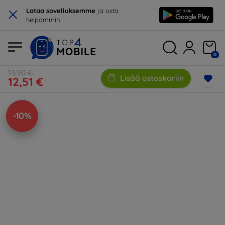
×
Lataa sovelluksemme
ja osta
helpommin.
0
13,90 €
Lisää ostoskoriin
12,51 €
-10%