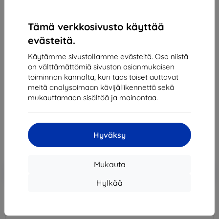
Tämä verkkosivusto käyttää
evästeitä.
3MK Folia ARC+ FS Samsung Galaxy Z Fold 2 5G
Käytämme sivustollamme evästeitä. Osa niistä
Fullscreen Foil
on välttämättömiä sivuston asianmukaisen
toiminnan kannalta, kun taas toiset auttavat
Sopii:
Samsung Galaxy Z Fold 2
meitä analysoimaan kävijäliikennettä sekä
Kuvaus ja tekniset tiedot
mukauttamaan sisältöä ja mainontaa.
13,90 €
12,51 €
Hyväksy
Hinta ilman ALV:tä
10,09 €
Mukauta
Lisää
Alennus kupongilla
-10%
EXTRA10
ostoskoriin
Hylkää
Ulkoinen varasto > 5 kpl