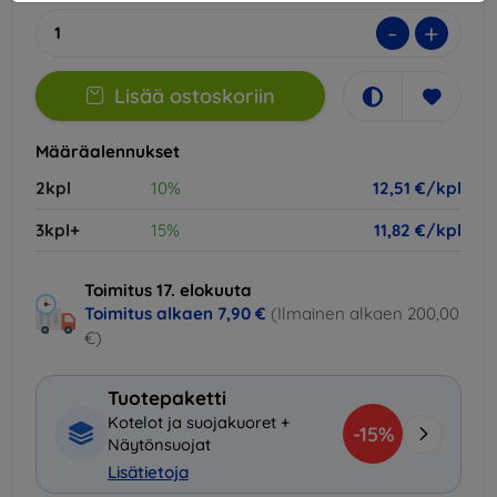
-
+
Lisää ostoskoriin
Määräalennukset
2kpl
10%
12,51 €/kpl
3kpl+
15%
11,82 €/kpl
Toimitus 17. elokuuta
Toimitus alkaen
7,90 €
(Ilmainen alkaen 200,00
€)
Tuotepaketti
Kotelot ja suojakuoret +
-15%
Näytönsuojat
Lisätietoja