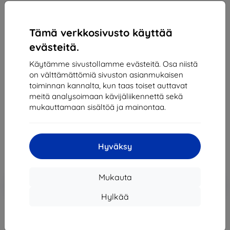
Tämä verkkosivusto käyttää
evästeitä.
3MK Folia ARC+ FS Motorola Moto E7 Power
Käytämme sivustollamme evästeitä. Osa niistä
Fullscreen Foil
on välttämättömiä sivuston asianmukaisen
Sopii:
Motorola Moto E7 Power
toiminnan kannalta, kun taas toiset auttavat
meitä analysoimaan kävijäliikennettä sekä
Kuvaus ja tekniset tiedot
mukauttamaan sisältöä ja mainontaa.
13,90 €
12,51 €
Hyväksy
Hinta ilman ALV:tä
10,09 €
Mukauta
Lisää
Alennus kupongilla
-10%
EXTRA10
ostoskoriin
Hylkää
Ulkoinen varasto > 5 kpl