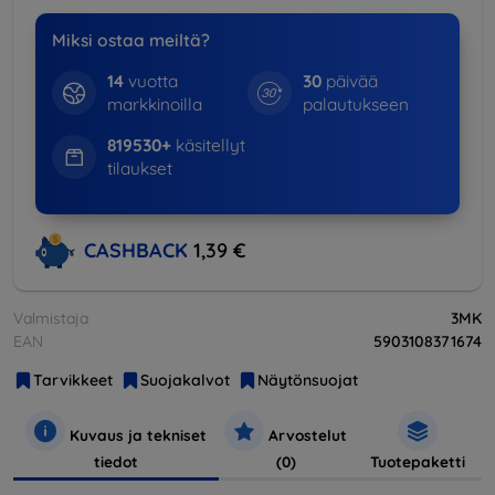
Miksi ostaa meiltä?
14
vuotta
30
päivää
markkinoilla
palautukseen
819530+
käsitellyt
tilaukset
CASHBACK
1,39 €
Valmistaja
3MK
EAN
5903108371674
Tarvikkeet
Suojakalvot
Näytönsuojat
Kuvaus ja tekniset
Arvostelut
tiedot
(0)
Tuotepaketti