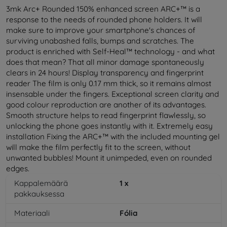
3mk Arc+ Rounded 150% enhanced screen ARC+™ is a
response to the needs of rounded phone holders. It will
make sure to improve your smartphone's chances of
surviving unabashed falls, bumps and scratches. The
product is enriched with Self-Heal™ technology - and what
does that mean? That all minor damage spontaneously
clears in 24 hours! Display transparency and fingerprint
reader The film is only 0.17 mm thick, so it remains almost
insensable under the fingers. Exceptional screen clarity and
good colour reproduction are another of its advantages.
Smooth structure helps to read fingerprint flawlessly, so
unlocking the phone goes instantly with it. Extremely easy
installation Fixing the ARC+™ with the included mounting gel
will make the film perfectly fit to the screen, without
unwanted bubbles! Mount it unimpeded, even on rounded
edges.
Kappalemäärä
1
x
pakkauksessa
Materiaali
Fólia