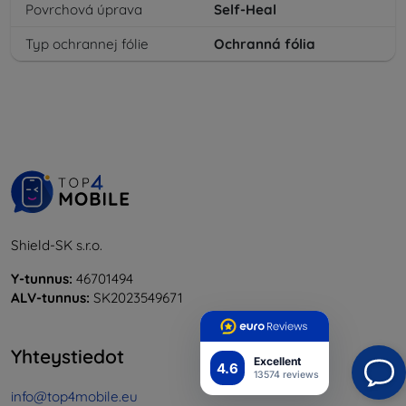
Povrchová úprava
Self-Heal
Typ ochrannej fólie
Ochranná fólia
Shield-SK s.r.o.
Y-tunnus:
46701494
ALV-tunnus:
SK2023549671
Yhteystiedot
Excellent
4.6
13574 reviews
info@top4mobile.eu