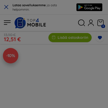
×
Lataa sovelluksemme
ja osta
helpommin.
0
13,90 €
Lisää ostoskoriin
12,51 €
-10%