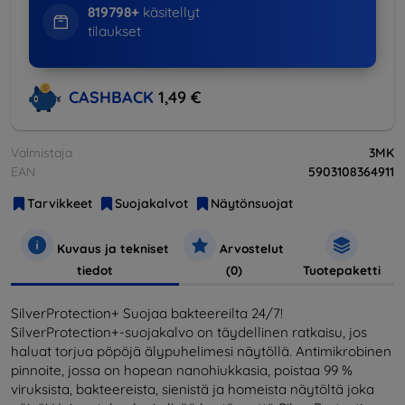
819798+
käsitellyt
tilaukset
CASHBACK
1,49 €
Valmistaja
3MK
EAN
5903108364911
Tarvikkeet
Suojakalvot
Näytönsuojat
Kuvaus ja tekniset
Arvostelut
tiedot
(0)
Tuotepaketti
SilverProtection+ Suojaa bakteereilta 24/7!
SilverProtection+-suojakalvo on täydellinen ratkaisu, jos
haluat torjua pöpöjä älypuhelimesi näytöllä. Antimikrobinen
pinnoite, jossa on hopean nanohiukkasia, poistaa 99 %
viruksista, bakteereista, sienistä ja homeista näytöltä joka