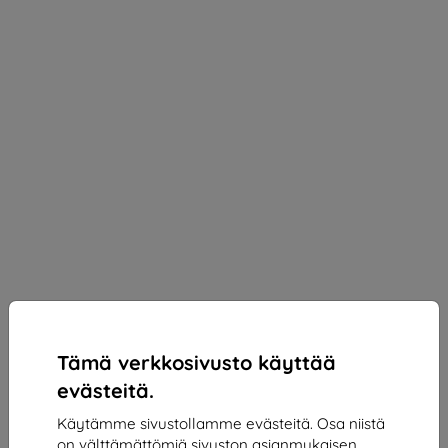
Tämä verkkosivusto käyttää
evästeitä.
Käytämme sivustollamme evästeitä. Osa niistä
3MK Silver Protect+ Motorola Moto G30 Wet-
on välttämättömiä sivuston asianmukaisen