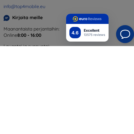
info@top4mobile.eu
Kirjoita meille
Maanantaista perjantaihin:
Excellent
4.6
Online
8:00 - 16:00
13575 reviews
Lauantai ja sunnuntai:
Offline
Ostaminen
Toimitus ja maksaminen
Blog
Cashback
Palautus
Reklamaatio