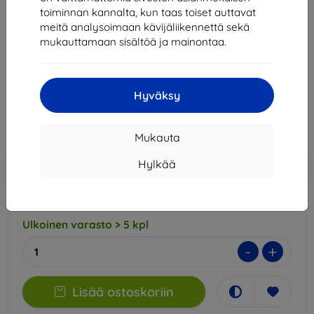
mounted Antimicrobial film (5903108364911)
toiminnan kannalta, kun taas toiset auttavat
meitä analysoimaan kävijäliikennettä sekä
Sopii:
Motorola Moto G30
mukauttamaan sisältöä ja mainontaa.
Kuvaus ja tekniset tiedot
14,90 €
13,42 €
Hyväksy
Hinta ilman ALV:tä
10,82 €
Mukauta
Lisää
Alennus kupongilla
Hylkää
-10%
EXTRA10
ostoskoriin
Ulkoinen varasto > 5 kpl
-
+
Lisää ostoskoriin