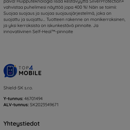
päivä! Huipputeknologia lisää kestävyyttä SilverProtection+
vahvistaa puhelimesi näyttöä jopa 400 %! Näin se toimii:
Suojaa suojaus ja suojaa suojausjärjestelmä, joka on
suojattu ja suojattu... Tuotteen rakenne on monikerroksinen,
ja yksi kerroksista on iskunkestävä pinnoite. Ja
innovatiivinen Self-Heal™-pinnoite
Shield-SK s.r.o.
Y-tunnus:
46701494
ALV-tunnus:
SK2023549671
Yhteystiedot