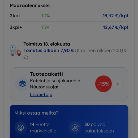
Määräalennukset
2kpl
10%
13,42 €/kpl
3kpl+
15%
12,67 €/kpl
Toimitus 18. elokuuta
Toimitus alkaen
7,90 €
(Ilmainen alkaen 200,00
€)
Tuotepaketti
Kotelot ja suojakuoret +
-15%
Näytönsuojat
Lisätietoja
Miksi ostaa meiltä?
14
vuotta
30
päivää
markkinoilla
palautukseen