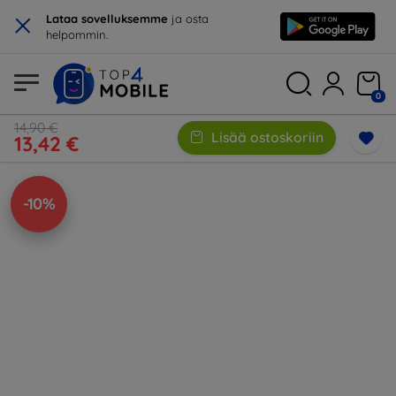
×
Lataa sovelluksemme
ja osta
helpommin.
0
14,90 €
Lisää ostoskoriin
13,42 €
-10%