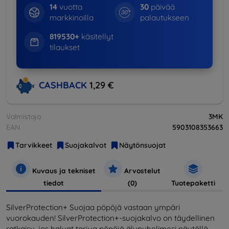
14
vuotta
30
päivää
markkinoilla
palautukseen
819530+
käsitellyt
tilaukset
CASHBACK
1,29 €
Valmistaja
3MK
EAN
5903108353663
Tarvikkeet
Suojakalvot
Näytönsuojat
Kuvaus ja tekniset
Arvostelut
tiedot
(0)
Tuotepaketti
SilverProtection+ Suojaa pöpöjä vastaan ympäri
vuorokauden! SilverProtection+-suojakalvo on täydellinen
ratkaisu, jos haluat torjua pöpöjä älypuhelimesi näytöllä.