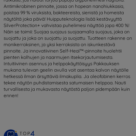
Antimikrobinen pinnoite, jossa on hopean nanohiukkasia,
poistaa 99 % viruksista, bakteereista, sienistä ja homeista
näytöltä joka päivä! Huipputeknologia lisää kestävyyttä
SilverProtection+ vahvistaa puhelimesi näyttöä jopa 400 %!
Näin se toimii: Suojaa suojaus suojaamalla suojaus, joka on
suojattu ja joka on suojattu ja suojattu. Tuotteen rakenne on
monikerroksinen, ja yksi kerroksista on iskunkestävä
pinnoite. Ja innovatiivinen Self-Heal™-pinnoite huolehtii
pienten kolhujen ja naarmujen itsekorjautumisesta.
Intuitiivinen asennus ja helppokäyttöisyys Pakkauksen
mukana tulevan geelin avulla voit asentaa kalvon näytölle
hetkessä ilman ärsyttäviä ilmakuplia. Ja oleofobinen kerros
tekee näytön puhdistamisesta satumaisen helppoa. Nauti
turvallisesta ja mukavasta näytöstä paljon pidempään kuin
ennen!