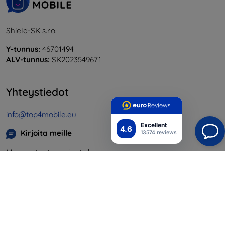
Shield-SK s.r.o.
Y-tunnus:
46701494
ALV-tunnus:
SK2023549671
Yhteystiedot
info@top4mobile.eu
Excellent
4.6
Kirjoita meille
13574 reviews
Maanantaista perjantaihin:
Online
8:00 - 16:00
Lauantai ja sunnuntai:
Offline
Ostaminen