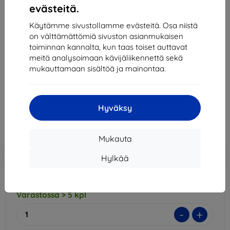
evästeitä.
Käytämme sivustollamme evästeitä. Osa niistä
3MK Silver Protect+ HTC Desire 21 Pro 5G Wet-
on välttämättömiä sivuston asianmukaisen
mounted Antimicrobial film (5903108353663)
toiminnan kannalta, kun taas toiset auttavat
Sopii:
HTC Desire 21 Pro
meitä analysoimaan kävijäliikennettä sekä
mukauttamaan sisältöä ja mainontaa.
Kuvaus ja tekniset tiedot
12,90 €
11,61 €
Hyväksy
Hinta ilman ALV:tä
9,36 €
Mukauta
Lisää
Alennus kupongilla
-10%
EXTRA10
Hylkää
ostoskoriin
Varastossa > 5 kpl
-
+