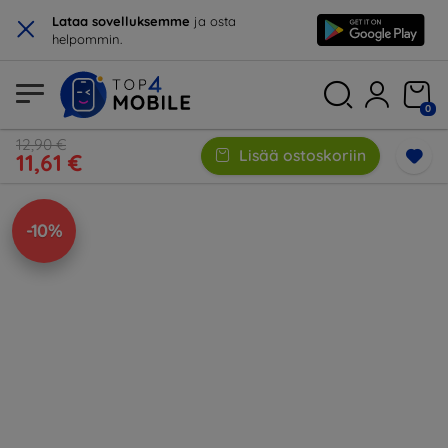
×
Lataa sovelluksemme
ja osta
helpommin.
0
12,90 €
Lisää ostoskoriin
11,61 €
-10%