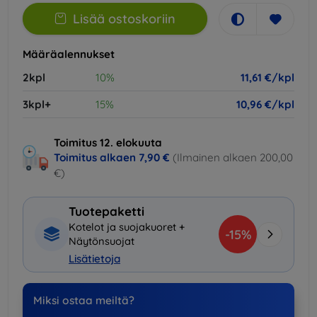
Lisää ostoskoriin
Määräalennukset
2kpl
10%
11,61 €/kpl
3kpl+
15%
10,96 €/kpl
Toimitus 12. elokuuta
Toimitus alkaen
7,90 €
(Ilmainen alkaen 200,00
€)
Tuotepaketti
Kotelot ja suojakuoret +
-15%
Näytönsuojat
Lisätietoja
Miksi ostaa meiltä?