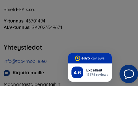
Shield-SK s.r.o.
Y-tunnus:
46701494
ALV-tunnus:
SK2023549671
Yhteystiedot
info@top4mobile.eu
Excellent
4.6
Kirjoita meille
13575 reviews
Maanantaista perjantaihin:
Online
8:00 - 16:00
Lauantai ja sunnuntai:
Offline
Ostaminen