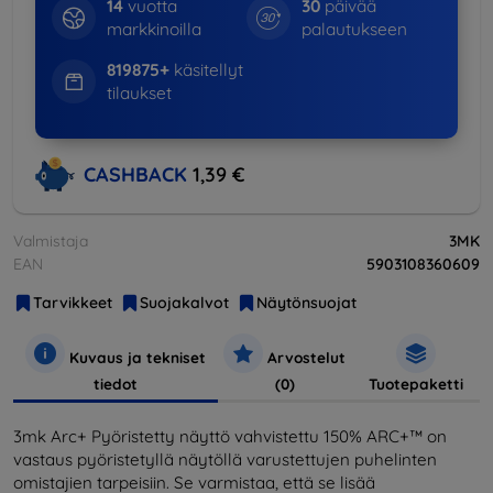
14
vuotta
30
päivää
markkinoilla
palautukseen
819875+
käsitellyt
tilaukset
CASHBACK
1,39 €
Valmistaja
3MK
EAN
5903108360609
Tarvikkeet
Suojakalvot
Näytönsuojat
Kuvaus ja tekniset
Arvostelut
tiedot
(0)
Tuotepaketti
3mk Arc+ Pyöristetty näyttö vahvistettu 150% ARC+™ on
vastaus pyöristetyllä näytöllä varustettujen puhelinten
omistajien tarpeisiin. Se varmistaa, että se lisää