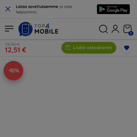
×
Lataa sovelluksemme
ja osta
helpommin.
0
13,90 €
Lisää ostoskoriin
12,51 €
-10%