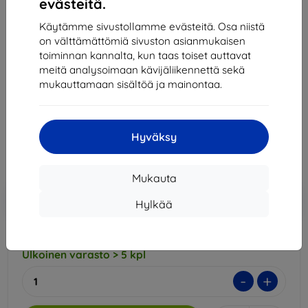
evästeitä.
Käytämme sivustollamme evästeitä. Osa niistä
3MK ARC+ FS Xiaomi Redmi 9T Fullscreen Foil
on välttämättömiä sivuston asianmukaisen
(5903108360609)
toiminnan kannalta, kun taas toiset auttavat
Sopii:
Xiaomi Redmi 9T
meitä analysoimaan kävijäliikennettä sekä
mukauttamaan sisältöä ja mainontaa.
Kuvaus ja tekniset tiedot
13,90 €
12,51 €
Hyväksy
Hinta ilman ALV:tä
10,09 €
Mukauta
Lisää
Alennus kupongilla
-10%
Hylkää
EXTRA10
ostoskoriin
Ulkoinen varasto > 5 kpl
-
+