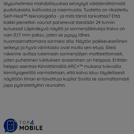
älypuhelimesi mahdollisuuksia selviytyä väistämättömistä
pudotuksista, kolhuista ja naarmuista. Tuotetta on rikastettu
Self-Heal™-teknologialla - ja mitä tämä tarkoittaa? Että
kaikki pienetkin vauriot paranevat itsestään 24 tunnin
kuluessa! Läpinäkyvä näyttö ja sormenjälkilukija Kalvo on
vain 0,17 mm paksu, joten se pysyy lähes
huomaamattomana sormiesi alla. Näytön poikkeuksellinen
selkeys ja hyvä värintoisto ovat muita sen etuja. Sileä
rakenne auttaa lukemaan sormenjäljen moitteettomasti,
joten puhelimen lukituksen avaaminen on helppoa. Erittäin
helppo asentaa Kiinnittämällä ARC+™ mukana tulevalla
kiinnitysgeelillä varmistetaan, että kalvo istuu täydellisesti
näyttöön ilman ei-toivottuja kuplia! Sovita se saumattomasti
jopa pyöristettyihin reunoihin.