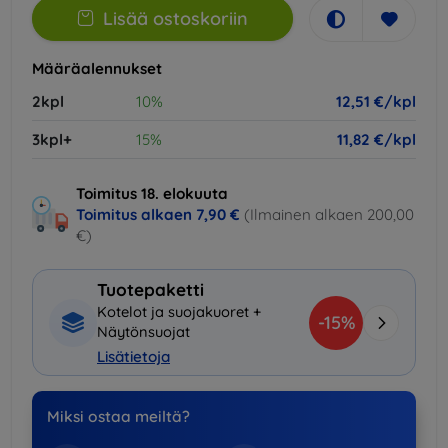
Lisää ostoskoriin
Määräalennukset
2kpl
10%
12,51 €/kpl
3kpl+
15%
11,82 €/kpl
Toimitus 18. elokuuta
Toimitus alkaen
7,90 €
(Ilmainen alkaen 200,00
€)
Tuotepaketti
Kotelot ja suojakuoret +
-15%
Näytönsuojat
Lisätietoja
Miksi ostaa meiltä?