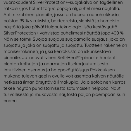
vuorokauden! SilverProtection+-suojakalvo on täydellinen
ratkaisu, jos haluat torjua pöpöjä älypuhelimesi näytöllä.
Antimikrobinen pinnoite, jossa on hopean nanohiukkasia,
poistaa 99 % viruksista, bakteereista, sienistä ja homeista
näytöltä joka päivä! Huipputeknologia lisää kestävyyttä
SilverProtection+ vahvistaa puhelimesi näyttöä jopa 400 %!
Näin se toimii: Suojaa suojaus suojaamalla suojaus, joka on
suojattu ja joka on suojattu ja suojattu. Tuotteen rakenne on
monikerroksinen, ja yksi kerroksista on iskunkestävä
pinnoite. Ja innovatiivinen Self-Heal™-pinnoite huolehtii
pienten kolhujen ja naarmujen itsekorjautumisesta.
Intuitiivinen asennus ja helppokäyttöisyys Pakkauksen
mukana tulevan geelin avulla voit asentaa kalvon näytölle
hetkessä ilman ärsyttäviä ilmakuplia. Ja oleofobinen kerros
tekee näytön puhdistamisesta satumaisen helppoa. Nauti
turvallisesta ja mukavasta näytöstä paljon pidempään kuin
ennen!