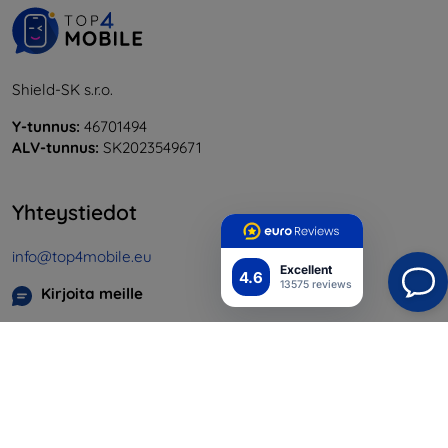
Shield-SK s.r.o.
Y-tunnus:
46701494
ALV-tunnus:
SK2023549671
Yhteystiedot
info@top4mobile.eu
Excellent
4.6
13575 reviews
Kirjoita meille
Maanantaista perjantaihin:
Online
8:00 - 16:00
Lauantai ja sunnuntai:
Offline