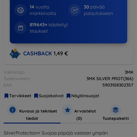
14
vuotta
30
päivää
markkinoilla
palautukseen
819643+
käsitellyt
tilaukset
CASHBACK
1,49 €
Valmistaja
3MK
Tuotenumero
3MK SILVER PROT(366)
EAN
5903108302357
Tarvikkeet
Suojakalvot
Näytönsuojat
Kuvaus ja tekniset
Arvostelut
tiedot
(0)
Tuotepaketti
SilverProtection+ Suojaa pöpöjä vastaan ympäri