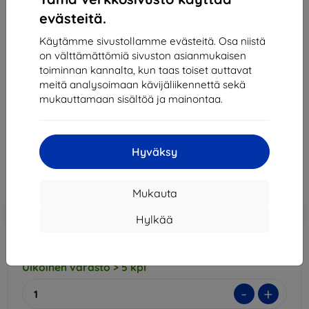
evästeitä.
3MK Xiaomi Mi 10 Lite - 3mk SilverProtection+
Käytämme sivustollamme evästeitä. Osa niistä
(5903108302357)
on välttämättömiä sivuston asianmukaisen
toiminnan kannalta, kun taas toiset auttavat
Sopii:
Xiaomi Mi 10 Lite
meitä analysoimaan kävijäliikennettä sekä
mukauttamaan sisältöä ja mainontaa.
Kuvaus ja tekniset tiedot
14,90 €
13,42 €
Hyväksy
Hinta ilman ALV:tä
10,82 €
Mukauta
Lisää
Alennus kupongilla
-10%
EXTRA10
ostoskoriin
Hylkää
Ulkoinen varasto > 5 kpl
-
+