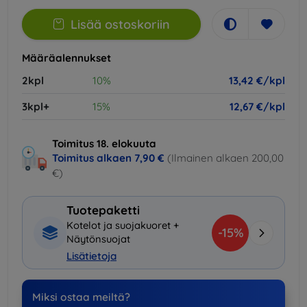
Lisää ostoskoriin
Määräalennukset
2kpl
10%
13,42 €/kpl
3kpl+
15%
12,67 €/kpl
Toimitus 18. elokuuta
Toimitus alkaen
7,90 €
(Ilmainen alkaen 200,00
€)
Tuotepaketti
Kotelot ja suojakuoret +
-15%
Näytönsuojat
Lisätietoja
Miksi ostaa meiltä?