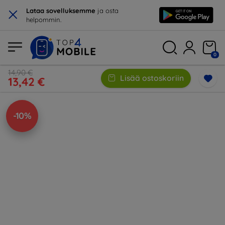
×
Lataa sovelluksemme
ja osta
helpommin.
0
14,90 €
Lisää ostoskoriin
13,42 €
-10%