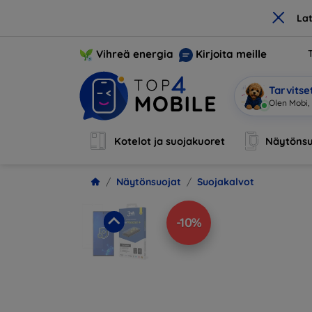
×
La
Vihreä energia
Kirjoita meille
Tarvits
Olen Mobi, 
Kotelot ja suojakuoret
Näytönsu
Näytönsuojat
Suojakalvot
-10%