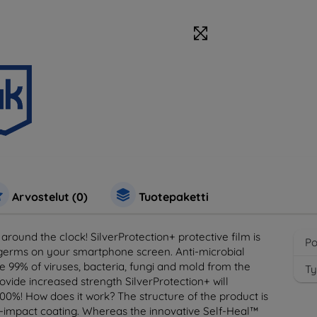
Arvostelut (0)
Tuotepaketti
around the clock! SilverProtection+ protective film is
Po
t germs on your smartphone screen. Anti-microbial
ve 99% of viruses, bacteria, fungi and mold from the
Ty
vide increased strength SilverProtection+ will
00%! How does it work? The structure of the product is
ti-impact coating. Whereas the innovative Self-Heal™