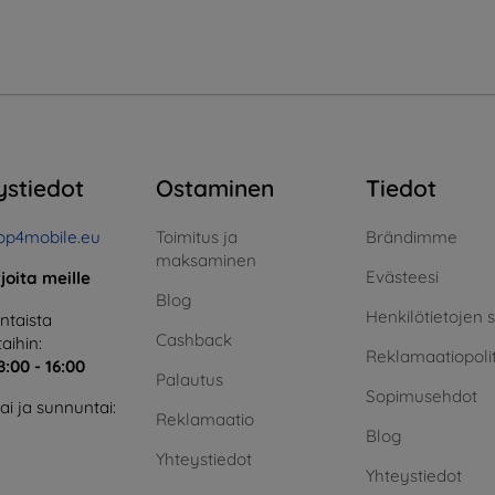
ystiedot
Ostaminen
Tiedot
op4mobile.eu
Toimitus ja
Brändimme
maksaminen
Evästeesi
rjoita meille
Blog
Henkilötietojen 
taista
Cashback
aihin:
Reklamaatiopolit
8:00 - 16:00
Palautus
Sopimusehdot
i ja sunnuntai:
Reklamaatio
Blog
Yhteystiedot
Yhteystiedot