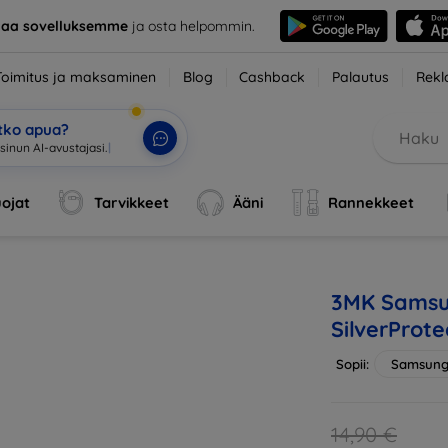
taa sovelluksemme
ja osta helpommin.
Toimitus ja maksaminen
Blog
Cashback
Palautus
Rekl
etko apua?
sinun AI-avustajasi.
|
ojat
Tarvikkeet
Ääni
Rannekkeet
3MK Samsu
SilverProt
Sopii:
Samsung 
14,90 €