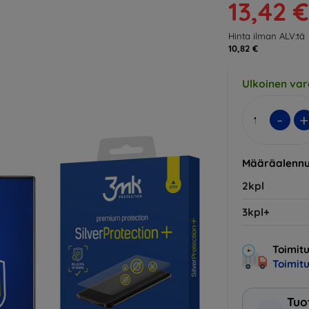
13,42 €
Hinta ilman ALV:tä
10,82 €
Ulkoinen var
-
+
Määräalennu
2kpl
3kpl+
Toimitu
Toimit
Tuo