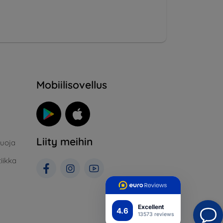
Mobiilisovellus
Liity meihin
suoja
iikka
Excellent
4.6
13573 reviews