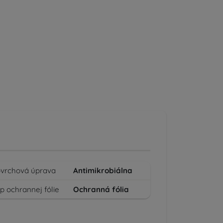
vrchová úprava
Antimikrobiálna
p ochrannej fólie
Ochranná fólia