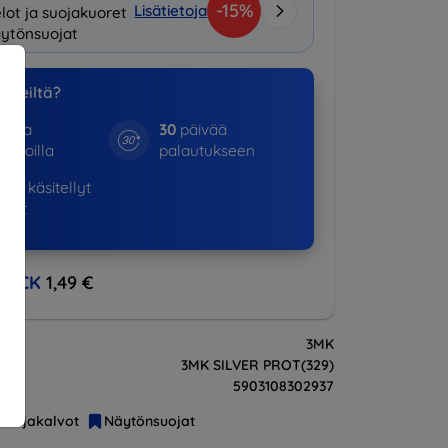
-15%
Lisätietoja
lot ja suojakuoret
ytönsuojat
a meiltä?
otta
30
päivää
kinoilla
palautukseen
16+
käsitellyt
ukset
BACK
1,49 €
3MK
3MK SILVER PROT(329)
5903108302937
Suojakalvot
Näytönsuojat