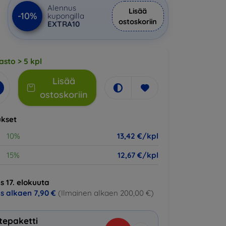
Alennus
Lisää
-10%
kupongilla
ostoskoriin
EXTRA10
asto > 5 kpl
Lisää
ostoskoriin
kset
10%
13,42 €/kpl
15%
12,67 €/kpl
s 17. elokuuta
us alkaen
7,90 €
(Ilmainen alkaen 200,00 €)
tepaketti