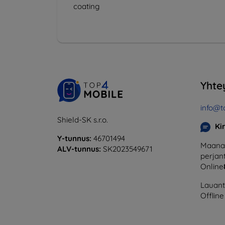
coating
Yhte
info@t
Shield-SK s.r.o.
Ki
Y-tunnus:
46701494
Maanan
ALV-tunnus:
SK2023549671
perjant
Online
Lauanta
Offline