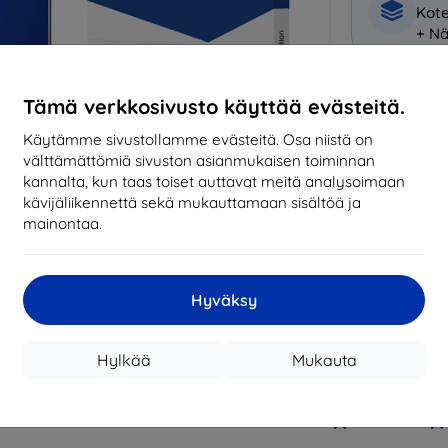
Kote
+ Nä
Miksi osta
Tämä verkkosivusto käyttää evästeitä.
14
vu
Käytämme sivustollamme evästeitä. Osa niistä on
mark
välttämättömiä sivuston asianmukaisen toiminnan
kannalta, kun taas toiset auttavat meitä analysoimaan
8194
kävijäliikennettä sekä mukauttamaan sisältöä ja
tila
mainontaa.
CASH
Hyväksy
Valmistaja
Hylkää
Mukauta
Tuotenumero
EAN
Tarvikkeet