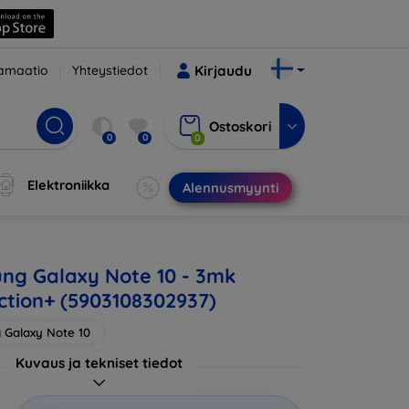
amaatio
Yhteystiedot
Kirjaudu
Ostoskori
0
0
0
Elektroniikka
Alennusmyynti
ng Galaxy Note 10 - 3mk
ection+ (5903108302937)
Galaxy Note 10
Kuvaus ja tekniset tiedot