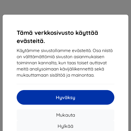
Tämä verkkosivusto käyttää
evästeitä.
Käytämme sivustollamme evästeitä. Osa niistä
on välttämättömiä sivuston asianmukaisen
3MK OnePlus 8 Pro - 3mk SilverProtection+
toiminnan kannalta, kun taas toiset auttavat
(5903108303408)
meitä analysoimaan kävijäliikennettä sekä
mukauttamaan sisältöä ja mainontaa.
Sopii:
OnePlus 8 PRO
Antimikrobinen suojakalvo hopean nanopartikkeleilla
poistaa 99 % mikrobeista ja vahvistaa näyttöä jopa 400 %.
Hyväksy
Kuplaton asennus, itseparantuva kerros
Kuvaus ja tekniset tiedot
Mukauta
14,90 €
8,90 €
Hylkää