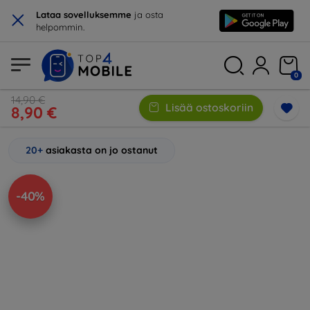
×
Lataa sovelluksemme
ja osta
helpommin.
0
14,90 €
Lisää ostoskoriin
8,90 €
20+
asiakasta on jo ostanut
-40%