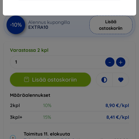
Hinta ilman ALV:tä
7,18 €
Lisää
Alennus kupongilla
-10%
EXTRA10
ostoskoriin
Varastossa 2 kpl
-
+
Lisää ostoskoriin
Määräalennukset
2kpl
10%
8,90 €/kpl
3kpl+
15%
8,41 €/kpl
Toimitus 11. elokuuta