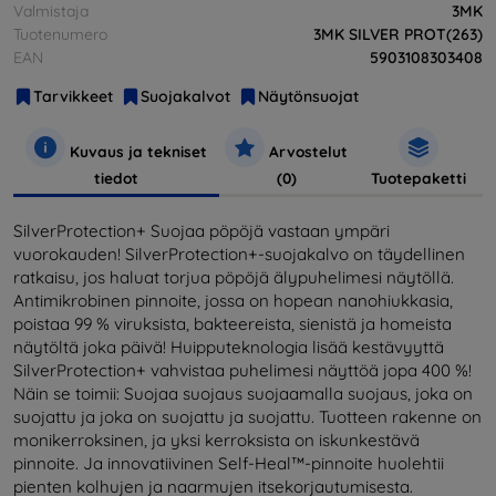
Valmistaja
3MK
Tuotenumero
3MK SILVER PROT(263)
EAN
5903108303408
Tarvikkeet
Suojakalvot
Näytönsuojat
Kuvaus ja tekniset
Arvostelut
tiedot
(0)
Tuotepaketti
SilverProtection+ Suojaa pöpöjä vastaan ympäri
vuorokauden! SilverProtection+-suojakalvo on täydellinen
ratkaisu, jos haluat torjua pöpöjä älypuhelimesi näytöllä.
Antimikrobinen pinnoite, jossa on hopean nanohiukkasia,
poistaa 99 % viruksista, bakteereista, sienistä ja homeista
näytöltä joka päivä! Huipputeknologia lisää kestävyyttä
SilverProtection+ vahvistaa puhelimesi näyttöä jopa 400 %!
Näin se toimii: Suojaa suojaus suojaamalla suojaus, joka on
suojattu ja joka on suojattu ja suojattu. Tuotteen rakenne on
monikerroksinen, ja yksi kerroksista on iskunkestävä
pinnoite. Ja innovatiivinen Self-Heal™-pinnoite huolehtii
pienten kolhujen ja naarmujen itsekorjautumisesta.