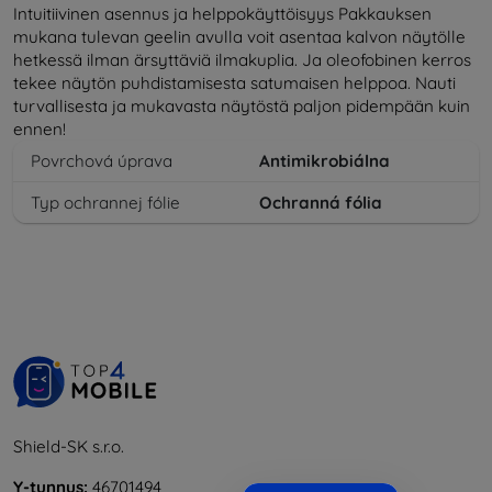
Intuitiivinen asennus ja helppokäyttöisyys Pakkauksen
mukana tulevan geelin avulla voit asentaa kalvon näytölle
hetkessä ilman ärsyttäviä ilmakuplia. Ja oleofobinen kerros
tekee näytön puhdistamisesta satumaisen helppoa. Nauti
turvallisesta ja mukavasta näytöstä paljon pidempään kuin
ennen!
Povrchová úprava
Antimikrobiálna
Typ ochrannej fólie
Ochranná fólia
Shield-SK s.r.o.
Y-tunnus:
46701494