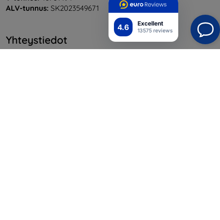
ALV-tunnus:
SK2023549671
Excellent
4.6
13575 reviews
Yhteystiedot
info@top4mobile.eu
Kirjoita meille
Maanantaista perjantaihin:
Online
8:00 - 16:00
Lauantai ja sunnuntai:
Offline
Ostaminen
Toimitus ja maksaminen
Blog