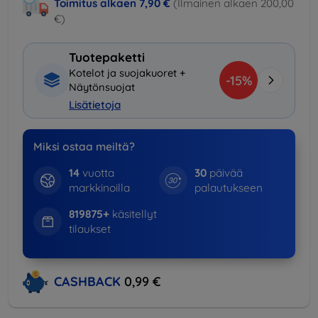
Toimitus alkaen
7,90 €
(Ilmainen alkaen 200,00
€)
Tuotepaketti
Kotelot ja suojakuoret +
-15%
Näytönsuojat
Lisätietoja
Miksi ostaa meiltä?
14
vuotta
30
päivää
markkinoilla
palautukseen
819875+
käsitellyt
tilaukset
CASHBACK
0,99 €