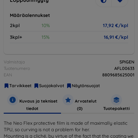
Määräalennukset
2kpl
10%
17,92 €/kpl
3kpl+
15%
16,91 €/kpl
Valmistaja
SPIGEN
Tuotenumero
AFL00633
EAN
8809685625001
Tarvikkeet
Suojakalvot
Näytönsuojat
Kuvaus ja tekniset
Arvostelut
tiedot
(0)
Tuotepaketti
The Neo Flex protective film is made of maximally elastic
TPU, so curving is not a problem for her.
Mounting is a cliché, by virtue of the fact that the coating we