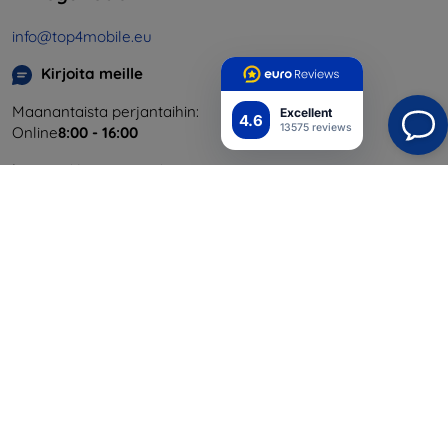
info@top4mobile.eu
Kirjoita meille
Maanantaista perjantaihin:
Excellent
4.6
13575 reviews
Online
8:00 - 16:00
Lauantai ja sunnuntai:
Offline
Ostaminen
Toimitus ja maksaminen
Blog
Cashback
Palautus
Reklamaatio