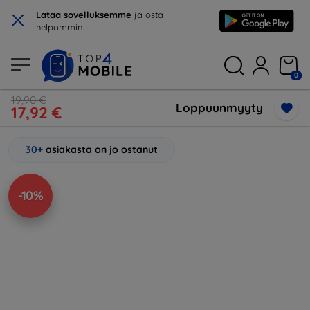
×
Lataa sovelluksemme
ja osta
helpommin.
0
19,90 €
Loppuunmyyty
17,92 €
30+
asiakasta on jo ostanut
-10%