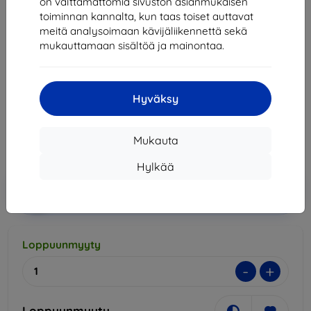
on välttämättömiä sivuston asianmukaisen
Suojakalvo SPIGEN NEO FLEX HD GALAXY S20
toiminnan kannalta, kun taas toiset auttavat
ULTRA (AFL00633)
meitä analysoimaan kävijäliikennettä sekä
mukauttamaan sisältöä ja mainontaa.
Sopii:
Samsung Galaxy S20 Ultra
Kuvaus ja tekniset tiedot
Hyväksy
19,90 €
17,92 €
Mukauta
Hinta ilman ALV:tä
14,45 €
Hylkää
Lisää
Alennus kupongilla
-10%
EXTRA10
ostoskoriin
Loppuunmyyty
-
+
Loppuunmyyty