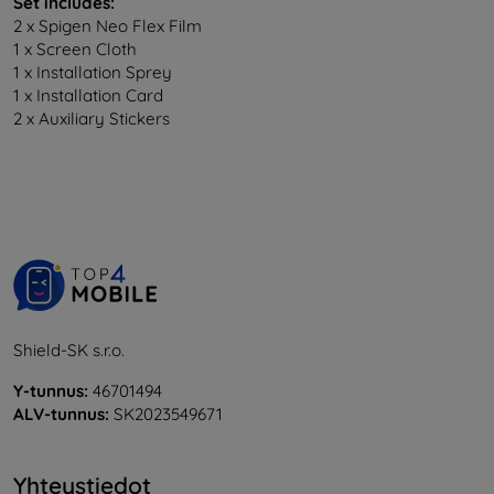
Set includes:
2 x Spigen Neo Flex Film
1 x Screen Cloth
1 x Installation Sprey
1 x Installation Card
2 x Auxiliary Stickers
Shield-SK s.r.o.
Y-tunnus:
46701494
ALV-tunnus:
SK2023549671
Yhteystiedot