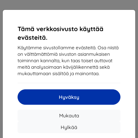
Tämä verkkosivusto käyttää
evästeitä.
Käytämme sivustollamme evästeitä. Osa niistä
Xqisit
on välttämättömiä sivuston asianmukaisen
Suojakalvo XQISIT Screen Protector AS 3pc for
toiminnan kannalta, kun taas toiset auttavat
Galaxy S6 Edge clear (21017)
meitä analysoimaan kävijäliikennettä sekä
mukauttamaan sisältöä ja mainontaa.
Sopii:
Samsung Galaxy S6 Edge
41,90 €
37,71 €
Hyväksy
Hinta ilman ALV:tä
30,41 €
Mukauta
Lisää
Alennus kupongilla
-10%
Hylkää
EXTRA10
ostoskoriin