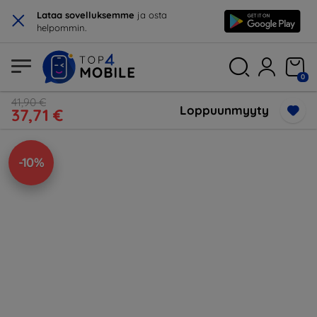
×
Lataa sovelluksemme
ja osta
helpommin.
0
41,90 €
Loppuunmyyty
37,71 €
-10%