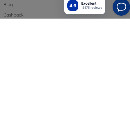
Excellent
Blog
4.6
13575 reviews
Cashback
Palautus
Reklamaatio
Yhteystiedot
Tiedot
Brändimme
Evästeesi
Henkilötietojen suoja
Reklamaatiopolitiikka
Sopimusehdot
Blog