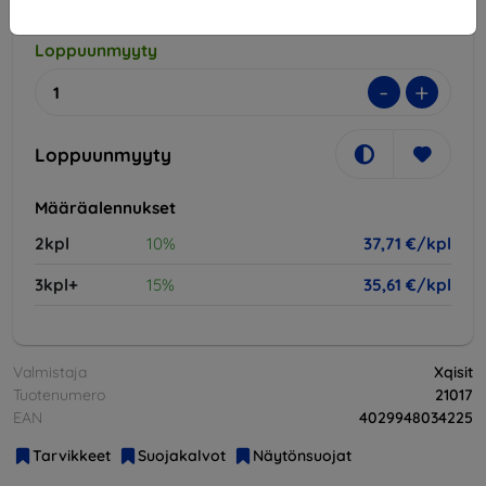
Loppuunmyyty
-
+
Loppuunmyyty
Määräalennukset
2kpl
10%
37,71 €/kpl
3kpl+
15%
35,61 €/kpl
Valmistaja
Xqisit
Tuotenumero
21017
EAN
4029948034225
Tarvikkeet
Suojakalvot
Näytönsuojat