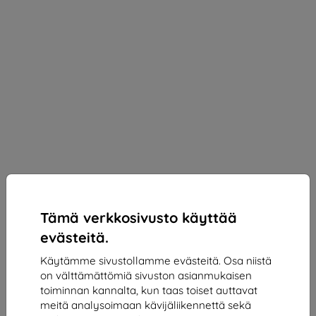
Tämä verkkosivusto käyttää
evästeitä.
Käytämme sivustollamme evästeitä. Osa niistä
SPIGEN - Xiaomi Mi 6 Film Neo Flex (S07FL23088)
on välttämättömiä sivuston asianmukaisen
Sopii:
Xiaomi Mi 6
toiminnan kannalta, kun taas toiset auttavat
meitä analysoimaan kävijäliikennettä sekä
20,89 €