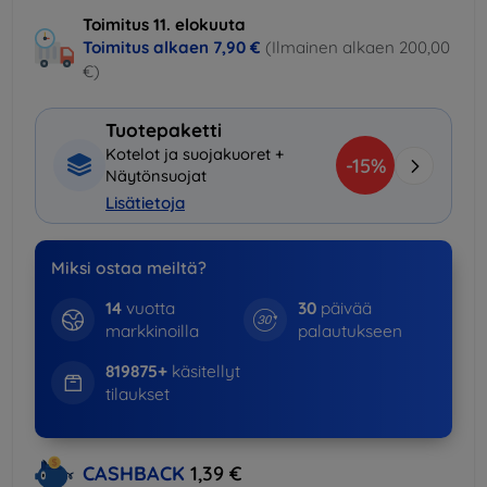
Toimitus 11. elokuuta
Toimitus alkaen
7,90 €
(Ilmainen alkaen 200,00
€)
Tuotepaketti
Kotelot ja suojakuoret +
-15%
Näytönsuojat
Lisätietoja
Miksi ostaa meiltä?
14
vuotta
30
päivää
markkinoilla
palautukseen
819875+
käsitellyt
tilaukset
CASHBACK
1,39 €