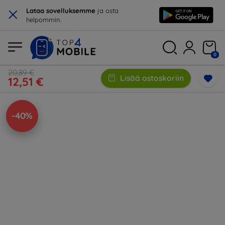
×
Lataa sovelluksemme
ja osta
helpommin.
0
20,89 €
Lisää ostoskoriin
12,51 €
-40%