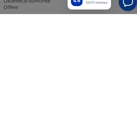
4.6
Lauantai ja sunnuntai:
13575 reviews
Offline
Ostaminen
Toimitus ja maksaminen
Blog
Cashback
Palautus
Reklamaatio
Yhteystiedot
Tiedot
Brändimme
Evästeesi