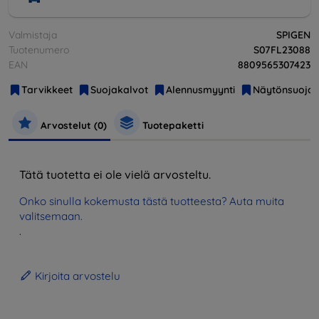
Valmistaja
SPIGEN
Tuotenumero
S07FL23088
EAN
8809565307423
Tarvikkeet
Suojakalvot
Alennusmyynti
Näytönsuojat
Arvostelut (0)
Tuotepaketti
Tätä tuotetta ei ole vielä arvosteltu.
Onko sinulla kokemusta tästä tuotteesta? Auta muita
valitsemaan.
.
Kirjoita arvostelu