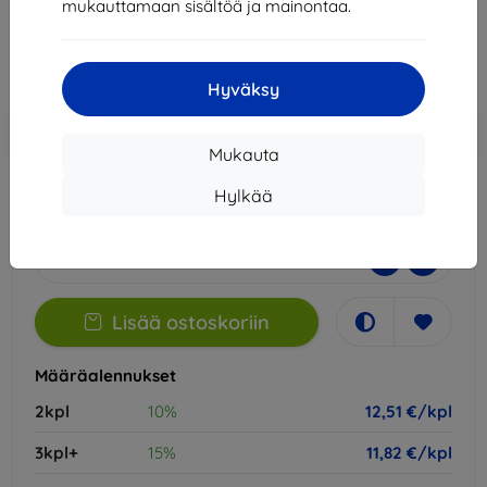
mukauttamaan sisältöä ja mainontaa.
12,51 €
Hinta ilman ALV:tä
10,09 €
Hyväksy
Lisää
Alennus kupongilla
-10%
EXTRA10
ostoskoriin
Mukauta
Hylkää
Varastossa 2 kpl
-
+
Lisää ostoskoriin
Määräalennukset
2kpl
10%
12,51 €/kpl
3kpl+
15%
11,82 €/kpl