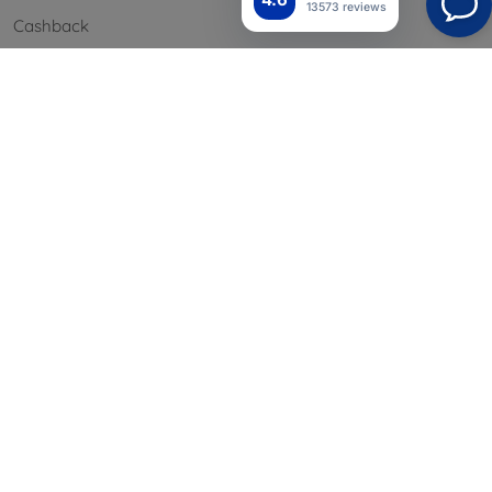
13573 reviews
Cashback
Palautus
Reklamaatio
Yhteystiedot
Tiedot
Brändimme
Evästeesi
Henkilötietojen suoja
Reklamaatiopolitiikka
Sopimusehdot
Blog
Yhteystiedot