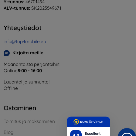
Y-tunnus:
46701494
ALV-tunnus:
SK2023549671
Yhteystiedot
info@top4mobile.eu
Kirjoita meille
Maanantaista perjantaihin:
Online
8:00 - 16:00
Lauantai ja sunnuntai:
Offline
Ostaminen
Toimitus ja maksaminen
Blog
Excellent
4.6