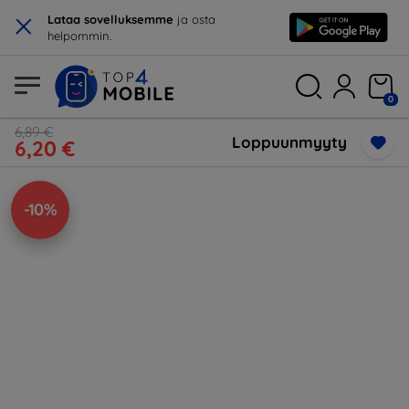
×
Lataa sovelluksemme
ja osta
helpommin.
0
6,89 €
Loppuunmyyty
6,20 €
-10%