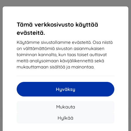
Tämä verkkosivusto käyttää
evästeitä.
Käytämme sivustollamme evästeitä. Osa niistä
on välttämättömiä sivuston asianmukaisen
toiminnan kannalta, kun taas toiset auttavat
Suojakalvo Fólia Samsung Galaxy Alpha
meitä analysoimaan kävijäliikennettä sekä
Sopii:
Samsung Galaxy Alpha
mukauttamaan sisältöä ja mainontaa.
6,89 €
6,20 €
Hyväksy
Hinta ilman ALV:tä
5,00 €
Mukauta
Lisää
Alennus kupongilla
-10%
EXTRA10
ostoskoriin
Hylkää