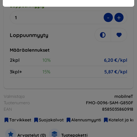
Loppuunmyyty
-
+
Loppuunmyyty
Määräalennukset
2kpl
10%
6,20 €/kpl
3kpl+
15%
5,87 €/kpl
Valmistaja
mobilneT
Tuotenumero
FMO-0096-SAM-G850F
EAN
8585035860918
Tarvikkeet
Suojakalvot
Alennusmyynti
Kotelot ja ku
Arvostelut (0)
Tuotepaketti