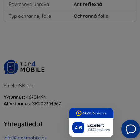
Povrchová úprava
Antireflexná
Typ ochrannej fólie
Ochranná fólia
Shield-SK s.r.o.
Y-tunnus:
46701494
ALV-tunnus:
SK2023549671
Yhteystiedot
Excellent
4.6
13574 reviews
info@top4mobile.eu