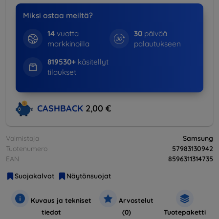
Miksi ostaa meiltä?
14
vuotta
30
päivää
markkinoilla
palautukseen
819530+
käsitellyt
tilaukset
CASHBACK
2,00 €
Valmistaja
Samsung
Tuotenumero
57983130942
EAN
8596311314735
Suojakalvot
Näytönsuojat
Kuvaus ja tekniset
Arvostelut
tiedot
(0)
Tuotepaketti