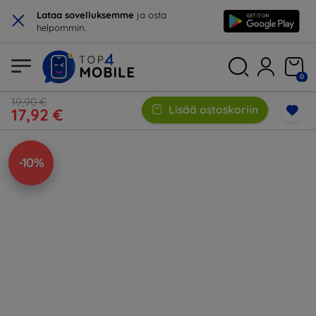
×
Lataa sovelluksemme
ja osta
helpommin.
0
19,90 €
Lisää ostoskoriin
17,92 €
-10%