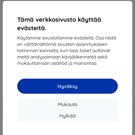
Tämä verkkosivusto käyttää
EF-UF766CTE Samsung Anti-Reflecting Protective
evästeitä.
Film for Galaxy Z Flip 7 (Damaged Package)
Käytämme sivustollamme evästeitä. Osa niistä
(57983130942)
on välttämättömiä sivuston asianmukaisen
Sopii:
Samsung Galaxy Z Flip 7
toiminnan kannalta, kun taas toiset auttavat
meitä analysoimaan kävijäliikennettä sekä
Kuvaus ja tekniset tiedot
mukauttamaan sisältöä ja mainontaa.
19,90 €
17,92 €
Hyväksy
Hinta ilman ALV:tä
14,45 €
Lisää
Alennus kupongilla
Mukauta
-10%
EXTRA10
ostoskoriin
Hylkää
Varastossa > 5 kpl