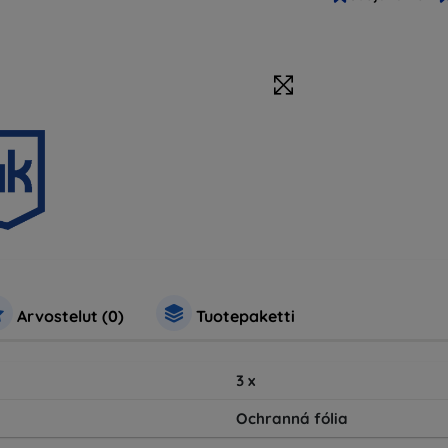
Arvostelut (0)
Tuotepaketti
3
x
Ochranná fólia