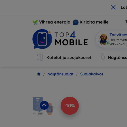
×
La
Vihreä energia
Kirjoita meille
Tarvits
Hei, tervet
verkkoka
Kotelot ja suojakuoret
Näytönsu
Näytönsuojat
Suojakalvot
-10%