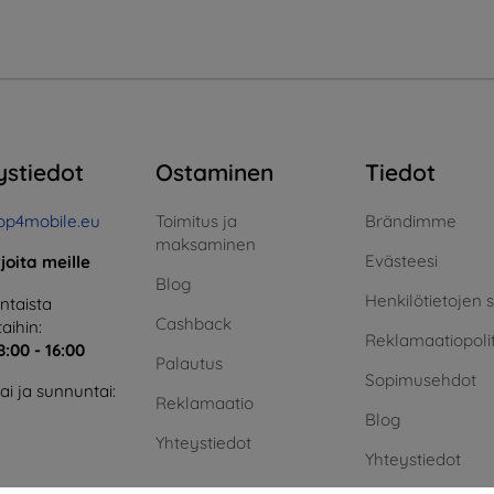
ystiedot
Ostaminen
Tiedot
op4mobile.eu
Toimitus ja
Brändimme
maksaminen
Evästeesi
rjoita meille
Blog
Henkilötietojen 
taista
Cashback
aihin:
Reklamaatiopolit
8:00 - 16:00
Palautus
Sopimusehdot
i ja sunnuntai:
Reklamaatio
Blog
Yhteystiedot
Yhteystiedot