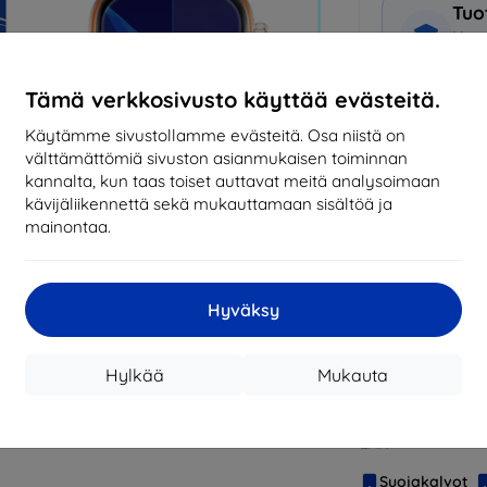
Tuo
Kote
+ Nä
Tämä verkkosivusto käyttää evästeitä.
Miksi osta
Käytämme sivustollamme evästeitä. Osa niistä on
välttämättömiä sivuston asianmukaisen toiminnan
14
vu
kannalta, kun taas toiset auttavat meitä analysoimaan
mark
kävijäliikennettä sekä mukauttamaan sisältöä ja
mainontaa.
819
tila
Hyväksy
CASH
Hylkää
Mukauta
Valmistaja
Tuotenumero
EAN
Suojakalvot