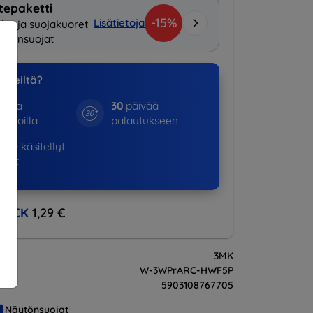
tepaketti
-15%
Lisätietoja
lot ja suojakuoret
ytönsuojat
a meiltä?
otta
30
päivää
kinoilla
palautukseen
530+
käsitellyt
ukset
BACK
1,29 €
3MK
W-3WPrARC-HWF5P
5903108767705
Näytönsuojat