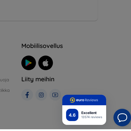
Mobiilisovellus
Liity meihin
suoja
iikka
Excellent
4.6
13574 reviews