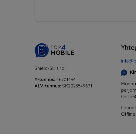
Yhte
info@t
Shield-SK s.r.o.
Ki
Y-tunnus:
46701494
Maanan
ALV-tunnus:
SK2023549671
perjant
Online
Lauanta
Offline