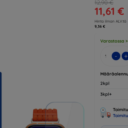
12,90 €
11,61 €
Hinta ilman ALV:tä
9,36 €
Varastossa >
-
+
Määräalennu
2kpl
3kpl+
Toimitu
Toimit