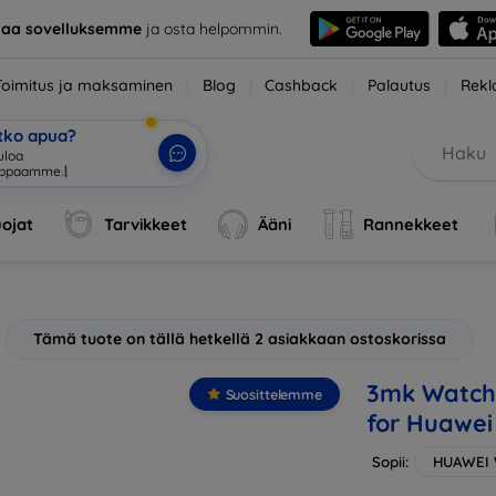
taa sovelluksemme
ja osta helpommin.
Toimitus ja maksaminen
Blog
Cashback
Palautus
Rekl
etko apua?
uloa
uppaamme.
|
ojat
Tarvikkeet
Ääni
Rannekkeet
Tämä tuote on tällä hetkellä 2 asiakkaan ostoskorissa
3mk Watch 
Suosittelemme
for Huawei
Sopii:
HUAWEI 