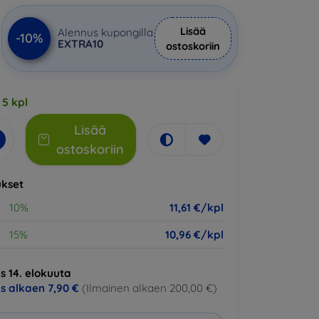
Lisää
Alennus kupongilla
-10%
EXTRA10
ostoskoriin
 5 kpl
Lisää
ostoskoriin
kset
10%
11,61 €/kpl
15%
10,96 €/kpl
s 14. elokuuta
us alkaen
7,90 €
(Ilmainen alkaen 200,00 €)