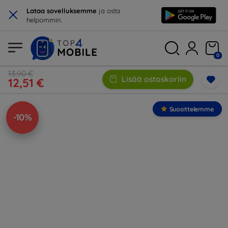
×
Lataa sovelluksemme
ja osta
helpommin.
0
13,90 €
Lisää ostoskoriin
12,51 €
Suosittelemme
-10%