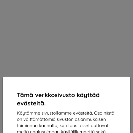
Tämä verkkosivusto käyttää
evästeitä.
Käytämme sivustollamme evästeitä. Osa niistä
on välttämättömiä sivuston asianmukaisen
3mk ARC+ Protective film for Motorola Razr 70
toiminnan kannalta, kun taas toiset auttavat
Plus/ Razr 70 Ultra
meitä analysoimaan kävijäliikennettä sekä