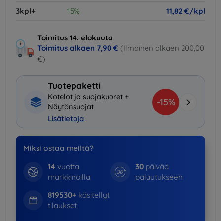
3kpl+
15%
11,82 €/kpl
Toimitus 14. elokuuta
Toimitus alkaen
7,90 €
(Ilmainen alkaen 200,00
€)
Tuotepaketti
Kotelot ja suojakuoret +
-15%
Näytönsuojat
Lisätietoja
Miksi ostaa meiltä?
14
vuotta
30
päivää
markkinoilla
palautukseen
819530+
käsitellyt
tilaukset