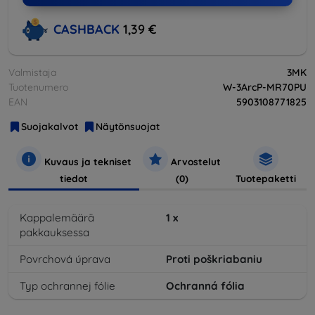
CASHBACK
1,39 €
Valmistaja
3MK
Tuotenumero
W-3ArcP-MR70PU
EAN
5903108771825
Suojakalvot
Näytönsuojat
Kuvaus ja tekniset
Arvostelut
tiedot
(0)
Tuotepaketti
Kappalemäärä
1
x
pakkauksessa
Povrchová úprava
Proti poškriabaniu
Typ ochrannej fólie
Ochranná fólia