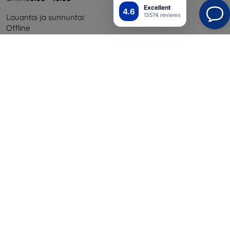
Excellent
4.6
13574 reviews
Lauantai ja sunnuntai:
Offline
Ostaminen
Toimitus ja maksaminen
Blog
Cashback
Palautus
Reklamaatio
Yhteystiedot
Tiedot
Brändimme