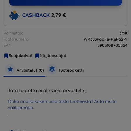
CASHBACK
2,79 €
Valmistaja
3MK
Tuotenumero
W-13u3PapFe-RePa2Pr
EAN
5903108705554
Suojakalvot
Näytönsuojat
Arvostelut (0)
Tuotepaketti
Tätä tuotetta ei ole vielä arvosteltu.
Onko sinulla kokemusta tästä tuotteesta? Auta muita
valitsemaan.
.