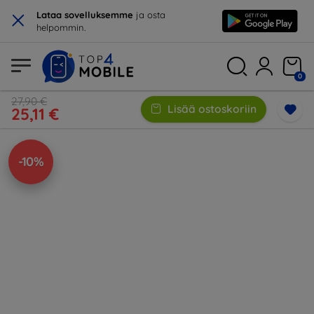
×
Lataa sovelluksemme
ja osta
helpommin.
0
27,90 €
Lisää ostoskoriin
25,11 €
-10%