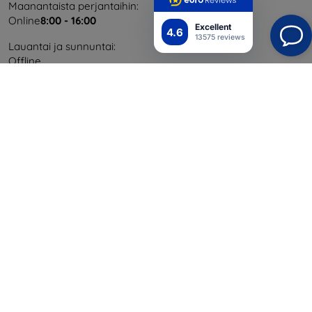
Maanantaista perjantaihin:
Online
8:00 - 16:00
Excellent
4.6
13575 reviews
Lauantai ja sunnuntai:
Offline
Ostaminen
Toimitus ja maksaminen
Blog
Cashback
Palautus
Reklamaatio
Yhteystiedot
Tiedot