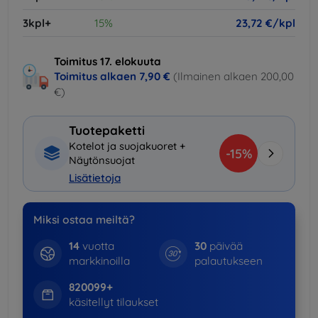
3kpl+
15%
23,72 €/kpl
Toimitus 17. elokuuta
Toimitus alkaen
7,90 €
(Ilmainen alkaen 200,00
€)
Tuotepaketti
Kotelot ja suojakuoret +
-15%
Näytönsuojat
Lisätietoja
Miksi ostaa meiltä?
14
vuotta
30
päivää
markkinoilla
palautukseen
820099+
käsitellyt tilaukset