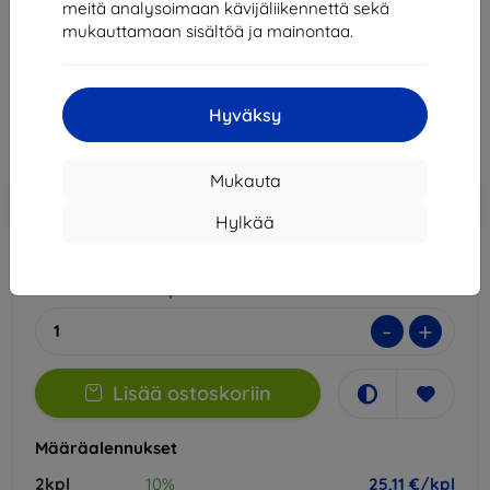
meitä analysoimaan kävijäliikennettä sekä
Sopii:
Xiaomi Redmi Pad 2 Pro
mukauttamaan sisältöä ja mainontaa.
27,90 €
25,11 €
Hyväksy
Hinta ilman ALV:tä
20,25 €
Mukauta
Lisää
Alennus kupongilla
-10%
EXTRA10
ostoskoriin
Hylkää
Varastossa > 5 kpl
-
+
Lisää ostoskoriin
Määräalennukset
2kpl
10%
25,11 €/kpl