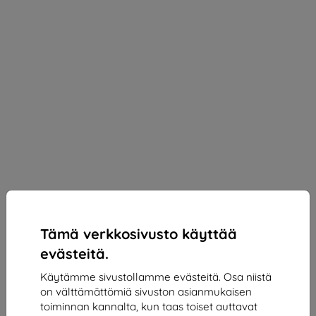
Tämä verkkosivusto käyttää
evästeitä.
Käytämme sivustollamme evästeitä. Osa niistä
on välttämättömiä sivuston asianmukaisen
3mk Paper Feeling Protective film for Redmi Pad 2
toiminnan kannalta, kun taas toiset auttavat
Pro