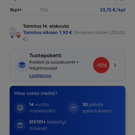
3kpl+
15%
23,72 €/kpl
Toimitus 14. elokuuta
Toimitus alkaen
7,90 €
(Ilmainen alkaen 200,00
€)
Tuotepaketti
Kotelot ja suojakuoret +
-15%
Näytönsuojat
Lisätietoja
Miksi ostaa meiltä?
14
vuotta
30
päivää
markkinoilla
palautukseen
819701+
käsitellyt
tilaukset