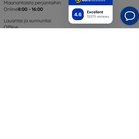
Maanantaista perjantaihin:
Online
8:00 - 16:00
Excellent
4.6
13575 reviews
Lauantai ja sunnuntai:
Offline
Ostaminen
Toimitus ja maksaminen
Blog
Cashback
Palautus
Reklamaatio
Yhteystiedot
Tiedot