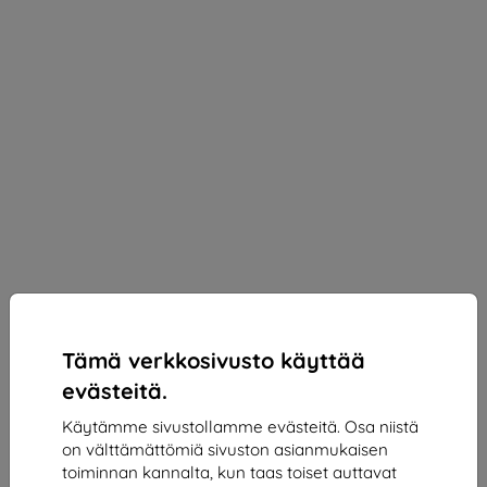
Tämä verkkosivusto käyttää
evästeitä.
Käytämme sivustollamme evästeitä. Osa niistä
on välttämättömiä sivuston asianmukaisen
3mk Paper Feeling Protective film for Lenovo Tab
toiminnan kannalta, kun taas toiset auttavat
K11 Gen 2