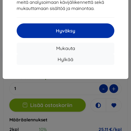
meitä analysoimaan kävijäliikennettä sekä
Sopii:
Lenovo Tab K11
mukauttamaan sisältöä ja mainontaa.
27,90 €
25,11 €
Hyväksy
Hinta ilman ALV:tä
20,25 €
Mukauta
Lisää
Alennus kupongilla
-10%
EXTRA10
ostoskoriin
Hylkää
Varastossa > 5 kpl
-
+
Lisää ostoskoriin
Määräalennukset
2kpl
10%
25,11 €/kpl