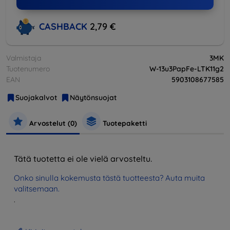
CASHBACK
2,79 €
Valmistaja
3MK
Tuotenumero
W-13u3PapFe-LTK11g2
EAN
5903108677585
Suojakalvot
Näytönsuojat
Arvostelut (0)
Tuotepaketti
Tätä tuotetta ei ole vielä arvosteltu.
Onko sinulla kokemusta tästä tuotteesta? Auta muita
valitsemaan.
.