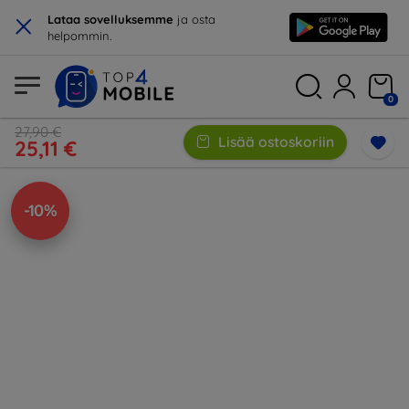
×
Lataa sovelluksemme
ja osta
helpommin.
0
27,90 €
Lisää ostoskoriin
25,11 €
-10%