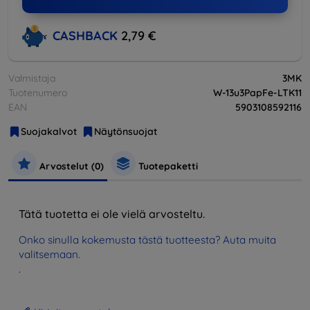
CASHBACK
2,79 €
Valmistaja
3MK
Tuotenumero
W-13u3PapFe-LTK11
EAN
5903108592116
Suojakalvot
Näytönsuojat
Arvostelut (0)
Tuotepaketti
Tätä tuotetta ei ole vielä arvosteltu.
Onko sinulla kokemusta tästä tuotteesta? Auta muita
valitsemaan.
.