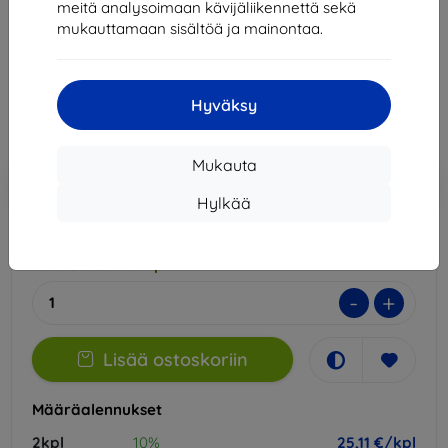
meitä analysoimaan kävijäliikennettä sekä
Sopii:
Lenovo Tab K11
mukauttamaan sisältöä ja mainontaa.
27,90 €
25,11 €
Hyväksy
Hinta ilman ALV:tä
20,25 €
Mukauta
Lisää
Alennus kupongilla
-10%
EXTRA10
ostoskoriin
Hylkää
Varastossa > 5 kpl
-
+
Lisää ostoskoriin
Määräalennukset
2kpl
10%
25,11 €/kpl