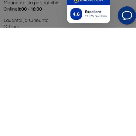
Maanantaista perjantaihin:
Online
8:00 - 16:00
Excellent
4.6
13575 reviews
Lauantai ja sunnuntai:
Offline
Ostaminen
Toimitus ja maksaminen
Blog
Cashback
Palautus
Reklamaatio
Yhteystiedot
Tiedot