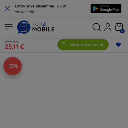
×
Lataa sovelluksemme
ja osta
helpommin.
0
27,90 €
Lisää ostoskoriin
25,11 €
-10%