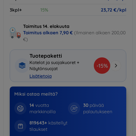
3kpl+
15%
23,72 €/kpl
Toimitus 14. elokuuta
Toimitus alkaen
7,90 €
(Ilmainen alkaen 200,00
€)
Tuotepaketti
Kotelot ja suojakuoret +
-15%
Näytönsuojat
Lisätietoja
Miksi ostaa meiltä?
14
vuotta
30
päivää
markkinoilla
palautukseen
819643+
käsitellyt
tilaukset