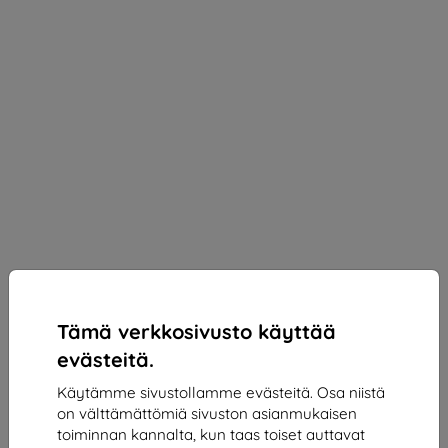
Tämä verkkosivusto käyttää
evästeitä.
Käytämme sivustollamme evästeitä. Osa niistä
on välttämättömiä sivuston asianmukaisen
3mk Paper Feeling Protective film for Lenovo Tab
toiminnan kannalta, kun taas toiset auttavat
K11