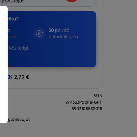
ytönsuojat
a meiltä?
otta
30
päivää
kinoilla
palautukseen
365+
käsitellyt
ukset
BACK
2,79 €
3MK
W-13u3PapFe-GPT
5903108582018
Näytönsuojat