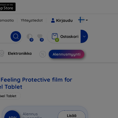
amaatio
Yhteystiedot
Kirjaudu
Ostoskori
0
0
0
Elektroniikka
Alennusmyynti
eeling Protective film for
l Tablet
xel Tablet
Alennus
Lisää