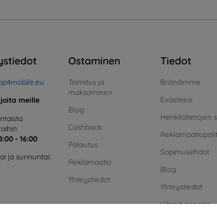
ystiedot
Ostaminen
Tiedot
op4mobile.eu
Toimitus ja
Brändimme
maksaminen
Evästeesi
rjoita meille
Blog
Henkilötietojen 
taista
Cashback
aihin:
Reklamaatiopolit
8:00 - 16:00
Palautus
Sopimusehdot
i ja sunnuntai:
Reklamaatio
Blog
Yhteystiedot
Yhteystiedot
Vihreä energia