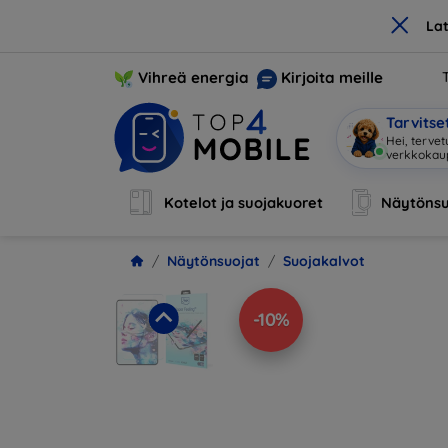
×
La
Vihreä energia
Kirjoita meille
Tarvits
Hei, terve
Kotelot ja suojakuoret
Näytönsu
Näytönsuojat
Suojakalvot
-10%