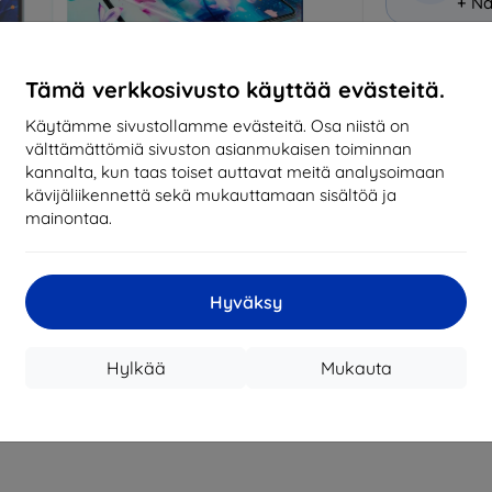
+ Nä
Miksi osta
Tämä verkkosivusto käyttää evästeitä.
14
vu
Käytämme sivustollamme evästeitä. Osa niistä on
mark
välttämättömiä sivuston asianmukaisen toiminnan
kannalta, kun taas toiset auttavat meitä analysoimaan
819
kävijäliikennettä sekä mukauttamaan sisältöä ja
tila
mainontaa.
CASH
Hyväksy
Valmistaja
Hylkää
Mukauta
Tuotenumero
EAN
Suojakalvot