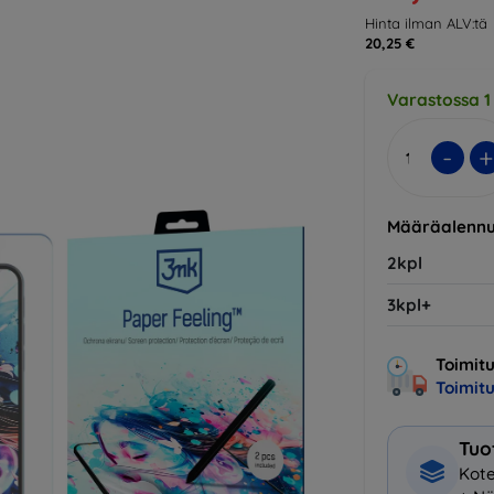
Hinta ilman ALV:tä
20,25 €
Varastossa 1
-
+
Määräalennu
2kpl
3kpl+
Toimitu
Toimit
Tuo
Kote