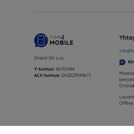
Yhte
info@t
Shield-SK s.r.o.
Ki
Y-tunnus:
46701494
Maanan
ALV-tunnus:
SK2023549671
perjant
Online
Lauanta
Offline