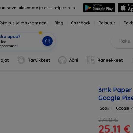
taa sovelluksemme
ja osta helpommin.
Toimitus ja maksaminen
Blog
Cashback
Palautus
Rekl
etko apua?
tuloa
|
ojat
Tarvikkeet
Ääni
Rannekkeet
3mk Paper F
Google Pixe
Sopii:
Google Pi
27,90 €
25,11 €