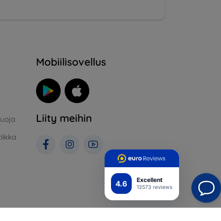
Mobiilisovellus
Liity meihin
suoja
iikka
Excellent
4.6
13573 reviews