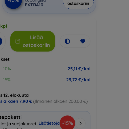
-10%
kupongilla
ostoskoriin
EXTRA10
 kpl
Lisää
ostoskoriin
kset
10%
25,11 €/kpl
15%
23,72 €/kpl
s 12. elokuuta
us alkaen
7,90 €
(Ilmainen alkaen 200,00 €)
tepaketti
-15%
Lisätietoja
lot ja suojakuoret