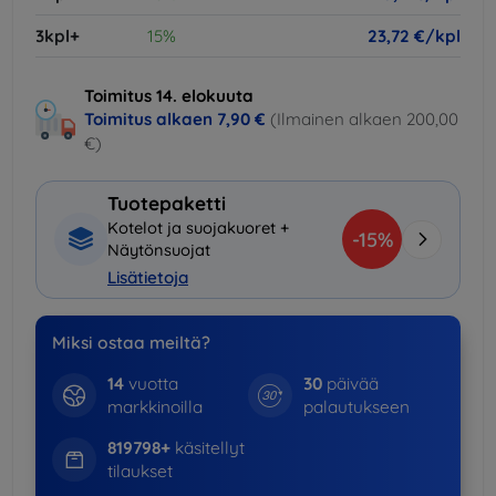
3kpl+
15%
23,72 €/kpl
Toimitus 14. elokuuta
Toimitus alkaen
7,90 €
(Ilmainen alkaen 200,00
€)
Tuotepaketti
Kotelot ja suojakuoret +
-15%
Näytönsuojat
Lisätietoja
Miksi ostaa meiltä?
14
vuotta
30
päivää
markkinoilla
palautukseen
819798+
käsitellyt
tilaukset