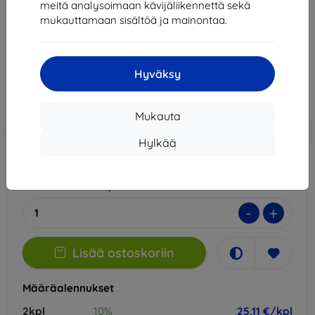
meitä analysoimaan kävijäliikennettä sekä
Sopii:
Blackview Tab 9
mukauttamaan sisältöä ja mainontaa.
27,90 €
25,11 €
Hyväksy
Hinta ilman ALV:tä
20,25 €
Mukauta
Lisää
Alennus kupongilla
-10%
EXTRA10
ostoskoriin
Hylkää
Varastossa > 5 kpl
-
+
Lisää ostoskoriin
Määräalennukset
2kpl
10%
25,11 €/kpl