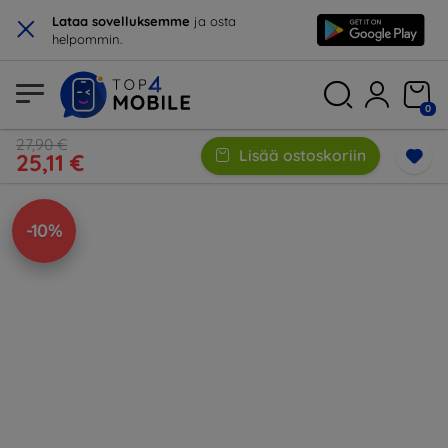
×
Lataa sovelluksemme
ja osta
helpommin.
0
27,90 €
Lisää ostoskoriin
25,11 €
-10%