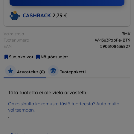
CASHBACK
2,79 €
Valmistaja
3MK
Tuotenumero
W-13u3PapFe-BT9
EAN
5903108636827
Suojakalvot
Näytönsuojat
Arvostelut (0)
Tuotepaketti
Tätä tuotetta ei ole vielä arvosteltu.
Onko sinulla kokemusta tästä tuotteesta? Auta muita
valitsemaan.
.