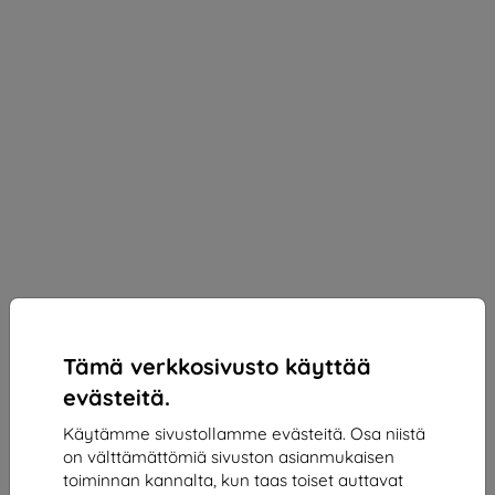
Tämä verkkosivusto käyttää
evästeitä.
Käytämme sivustollamme evästeitä. Osa niistä
on välttämättömiä sivuston asianmukaisen
3mk Paper Feeling Protective film for Blackview
toiminnan kannalta, kun taas toiset auttavat
Tab 9 11"