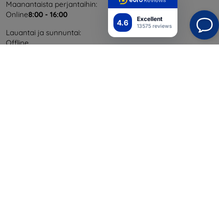
Maanantaista perjantaihin:
Online
8:00 - 16:00
Excellent
4.6
13575 reviews
Lauantai ja sunnuntai:
Offline
Ostaminen
Toimitus ja maksaminen
Blog
Cashback
Palautus
Reklamaatio
Yhteystiedot
Tiedot