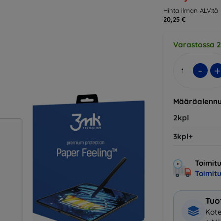
Hinta ilman ALV:tä
20,25 €
Varastossa 2
-
+
Määräalennu
2kpl
3kpl+
Toimitu
Toimit
Tuo
Kote