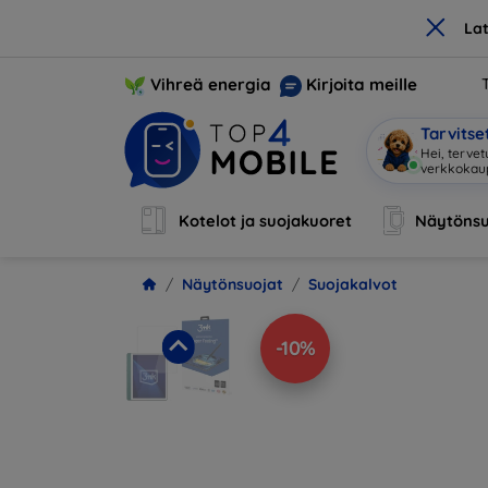
×
La
Vihreä energia
Kirjoita meille
Tarvits
Hei, tervet
verkkoka
Kotelot ja suojakuoret
Näytönsu
Näytönsuojat
Suojakalvot
-10%