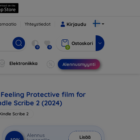
amaatio
Yhteystiedot
Kirjaudu
Ostoskori
0
0
0
Elektroniikka
Alennusmyynti
eeling Protective film for
dle Scribe 2 (2024)
indle Scribe 2
Alennus
Lisää