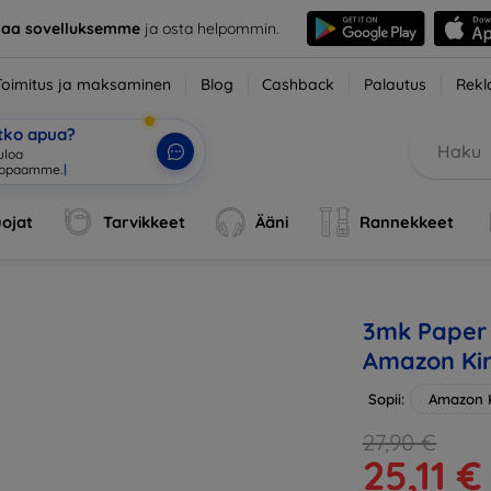
taa sovelluksemme
ja osta helpommin.
Toimitus ja maksaminen
Blog
Cashback
Palautus
Rekl
etko apua?
uloa
uppaamme.
|
ojat
Tarvikkeet
Ääni
Rannekkeet
3mk Paper F
Amazon Kin
Sopii:
Amazon K
27,90 €
25,11 €