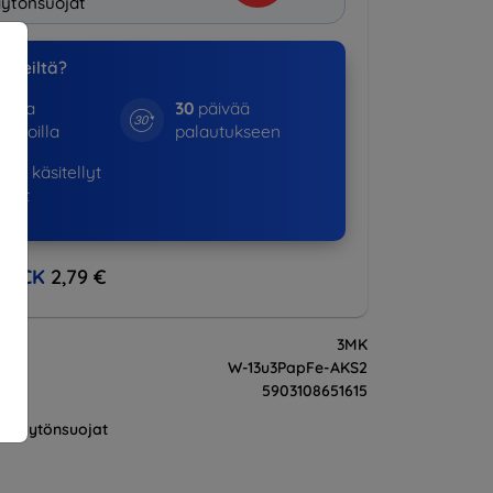
ytönsuojat
a meiltä?
otta
30
päivää
kinoilla
palautukseen
875+
käsitellyt
ukset
BACK
2,79 €
3MK
W-13u3PapFe-AKS2
5903108651615
Näytönsuojat