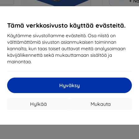
+ Nä
Miksi osta
Tämä verkkosivusto käyttää evästeitä.
14
vu
Käytämme sivustollamme evästeitä. Osa niistä on
mark
välttämättömiä sivuston asianmukaisen toiminnan
kannalta, kun taas toiset auttavat meitä analysoimaan
819
kävijäliikennettä sekä mukauttamaan sisältöä ja
tila
mainontaa.
CASH
Hyväksy
Valmistaja
Hylkää
Mukauta
Tuotenumero
EAN
Suojakalvot