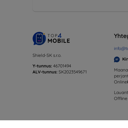
Yhte
info@t
Shield-SK s.r.o.
Ki
Y-tunnus:
46701494
Maanan
ALV-tunnus:
SK2023549671
perjant
Online
Lauanta
Offline