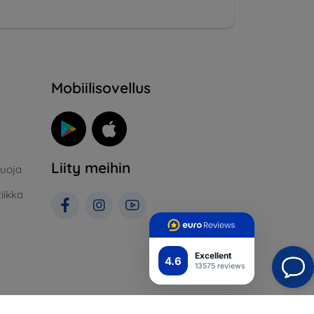
Mobiilisovellus
Liity meihin
suoja
iikka
Excellent
4.6
13575 reviews