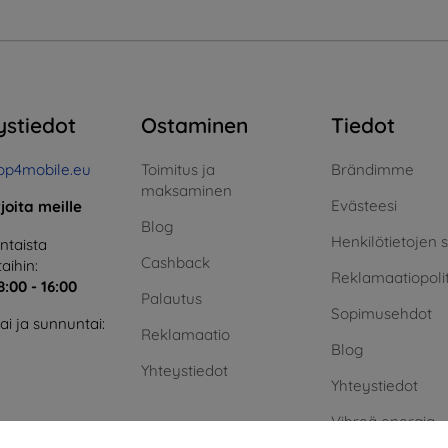
ystiedot
Ostaminen
Tiedot
op4mobile.eu
Toimitus ja
Brändimme
maksaminen
Evästeesi
rjoita meille
Blog
Henkilötietojen 
taista
Cashback
aihin:
Reklamaatiopolit
8:00 - 16:00
Palautus
Sopimusehdot
i ja sunnuntai:
Reklamaatio
Blog
Yhteystiedot
Yhteystiedot
Vihreä energia