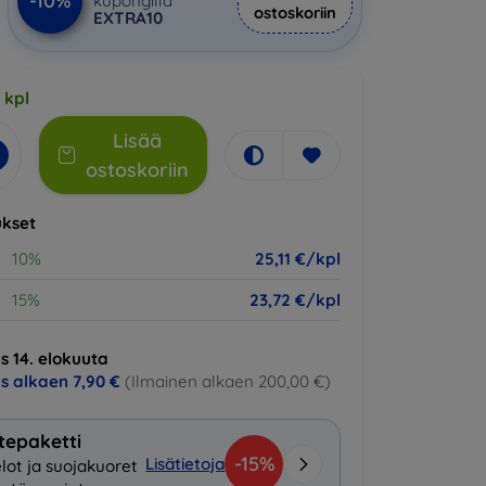
-10%
kupongilla
ostoskoriin
EXTRA10
 kpl
Lisää
ostoskoriin
kset
10%
25,11 €/kpl
15%
23,72 €/kpl
s 14. elokuuta
us alkaen
7,90 €
(Ilmainen alkaen 200,00 €)
tepaketti
-15%
Lisätietoja
lot ja suojakuoret