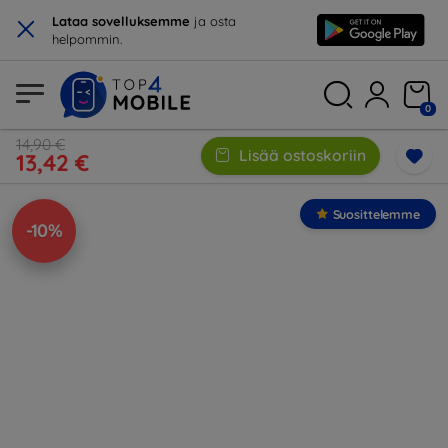
×
Lataa sovelluksemme
ja osta
helpommin.
0
14,90 €
Lisää ostoskoriin
13,42 €
Suosittelemme
-10%