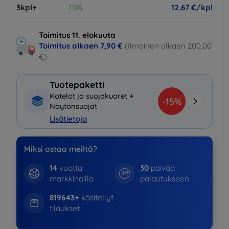
3kpl+
15%
12,67 €/kpl
Toimitus 11. elokuuta
Toimitus alkaen
7,90 €
(Ilmainen alkaen 200,00
€)
Tuotepaketti
Kotelot ja suojakuoret +
-15%
Näytönsuojat
Lisätietoja
Miksi ostaa meiltä?
14
vuotta
30
päivää
markkinoilla
palautukseen
819643+
käsitellyt
tilaukset