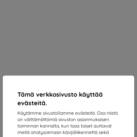
Tämä verkkosivusto käyttää
evästeitä.
Käytämme sivustollamme evästeitä. Osa niistä
on välttämättömiä sivuston asianmukaisen
3mk SilverProtection+ Protective film for Honor
toiminnan kannalta, kun taas toiset auttavat
Magic V5
meitä analysoimaan kävijäliikennettä sekä