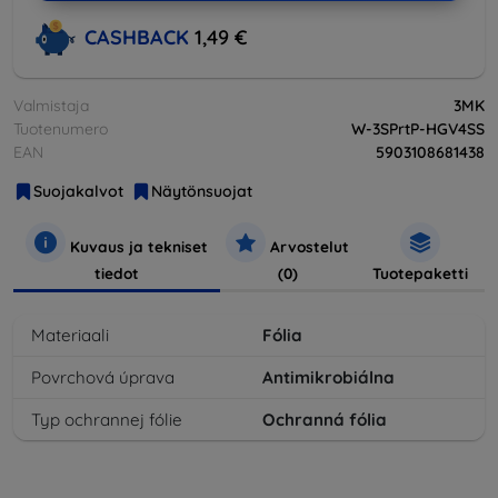
CASHBACK
1,49 €
Valmistaja
3MK
Tuotenumero
W-3SPrtP-HGV4SS
EAN
5903108681438
Suojakalvot
Näytönsuojat
Kuvaus ja tekniset
Arvostelut
tiedot
(0)
Tuotepaketti
Materiaali
Fólia
Povrchová úprava
Antimikrobiálna
Typ ochrannej fólie
Ochranná fólia