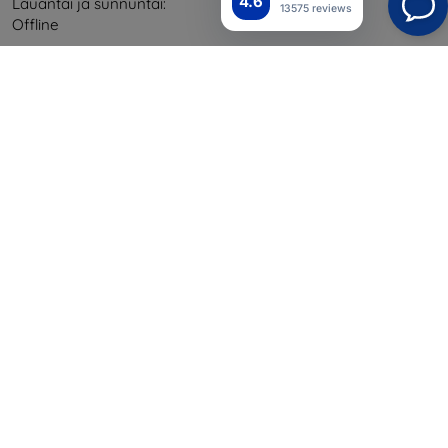
4.6
Lauantai ja sunnuntai:
13575 reviews
Offline
Ostaminen
Toimitus ja maksaminen
Blog
Cashback
Palautus
Reklamaatio
Yhteystiedot
Tiedot
Brändimme
Evästeesi