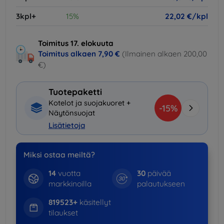
3kpl+
15%
22,02 €/kpl
Toimitus 17. elokuuta
Toimitus alkaen
7,90 €
(Ilmainen alkaen 200,00
€)
Tuotepaketti
Kotelot ja suojakuoret +
-15%
Näytönsuojat
Lisätietoja
Miksi ostaa meiltä?
14
vuotta
30
päivää
markkinoilla
palautukseen
819523+
käsitellyt
tilaukset