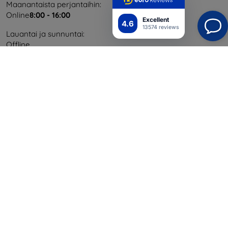
Maanantaista perjantaihin:
Online
8:00 - 16:00
Excellent
4.6
13574 reviews
Lauantai ja sunnuntai:
Offline
Ostaminen
Toimitus ja maksaminen
Blog
Cashback
Palautus
Reklamaatio
Yhteystiedot
Tiedot