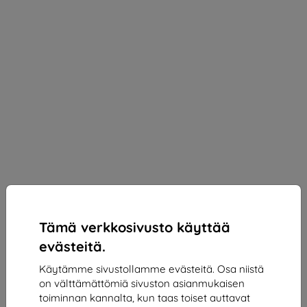
Tämä verkkosivusto käyttää
evästeitä.
Käytämme sivustollamme evästeitä. Osa niistä
on välttämättömiä sivuston asianmukaisen
3mk Paper Feeling Protective film for Xiaomi Pad
toiminnan kannalta, kun taas toiset auttavat
6/6 Pro