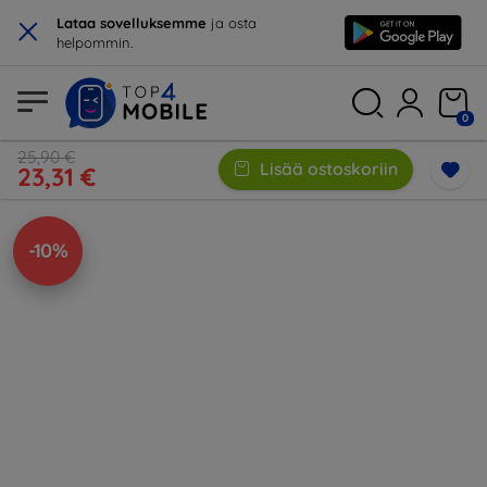
×
Lataa sovelluksemme
ja osta
helpommin.
0
25,90 €
Lisää ostoskoriin
23,31 €
-10%