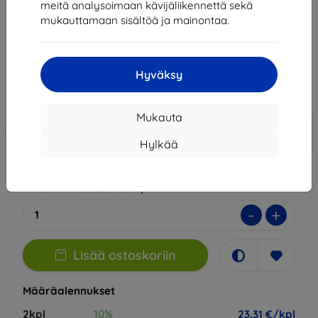
meitä analysoimaan kävijäliikennettä sekä
Sopii:
Xiaomi Pad 6
Xiaomi Pad 6 Pro
mukauttamaan sisältöä ja mainontaa.
25,90 €
23,31 €
Hyväksy
Hinta ilman ALV:tä
18,80 €
Mukauta
Lisää
Alennus kupongilla
-10%
EXTRA10
ostoskoriin
Hylkää
Ulkoinen varasto > 5 kpl
-
+
Lisää ostoskoriin
Määräalennukset
2kpl
10%
23,31 €/kpl