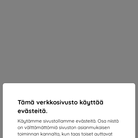
Tämä verkkosivusto käyttää
evästeitä.
Käytämme sivustollamme evästeitä. Osa niistä
on välttämättömiä sivuston asianmukaisen
3mk SilverProtection+ Protective film for Samsung
toiminnan kannalta, kun taas toiset auttavat
Galaxy A26 5G