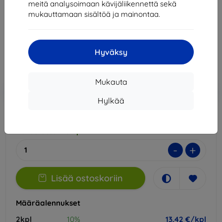
meitä analysoimaan kävijäliikennettä sekä
Sopii:
Samsung Galaxy A26
mukauttamaan sisältöä ja mainontaa.
14,90 €
13,42 €
Hyväksy
Hinta ilman ALV:tä
10,82 €
Mukauta
Lisää
Alennus kupongilla
-10%
EXTRA10
ostoskoriin
Hylkää
Varastossa > 5 kpl
-
+
Lisää ostoskoriin
Määräalennukset
2kpl
10%
13,42 €/kpl