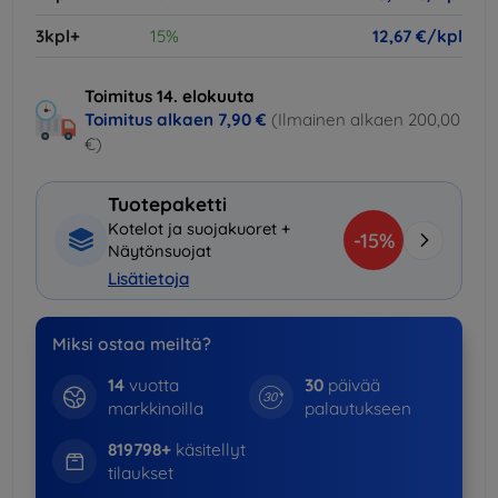
3kpl+
15%
12,67 €/kpl
Toimitus 14. elokuuta
Toimitus alkaen
7,90 €
(Ilmainen alkaen 200,00
€)
Tuotepaketti
Kotelot ja suojakuoret +
-15%
Näytönsuojat
Lisätietoja
Miksi ostaa meiltä?
14
vuotta
30
päivää
markkinoilla
palautukseen
819798+
käsitellyt
tilaukset