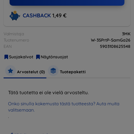
CASHBACK
1,49 €
Valmistaja
3MK
Tuotenumero
W-3SPrtP-SamGa26
EAN
5903108625548
Suojakalvot
Näytönsuojat
Arvostelut (0)
Tuotepaketti
Tätä tuotetta ei ole vielä arvosteltu.
Onko sinulla kokemusta tästä tuotteesta? Auta muita
valitsemaan.
.