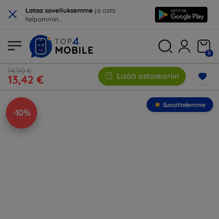
×
Lataa sovelluksemme
ja osta
helpommin.
0
14,90 €
Lisää ostoskoriin
13,42 €
Suosittelemme
-10%