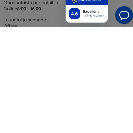
Maanantaista perjantaihin:
Online
8:00 - 16:00
Excellent
4.6
13575 reviews
Lauantai ja sunnuntai:
Offline
Ostaminen
Toimitus ja maksaminen
Blog
Cashback
Palautus
Reklamaatio
Yhteystiedot
Tiedot