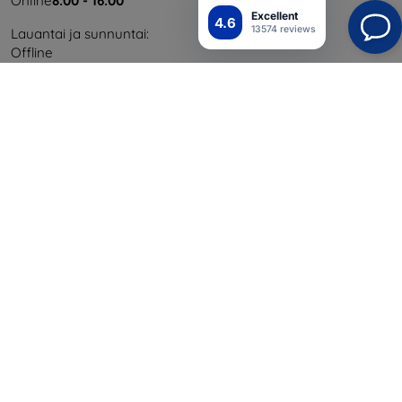
Online
8:00 - 16:00
Excellent
4.6
13574 reviews
Lauantai ja sunnuntai:
Offline
Ostaminen
Toimitus ja maksaminen
Blog
Cashback
Palautus
Reklamaatio
Yhteystiedot
Tiedot
Brändimme