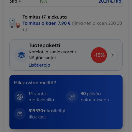
3kpl+
15%
20,31 €/kpl
Toimitus 17. elokuuta
Toimitus alkaen
7,90 €
(Ilmainen alkaen 200,00
€)
Tuotepaketti
Kotelot ja suojakuoret +
-15%
Näytönsuojat
Lisätietoja
Miksi ostaa meiltä?
14
vuotta
30
päivää
markkinoilla
palautukseen
819530+
käsitellyt
tilaukset