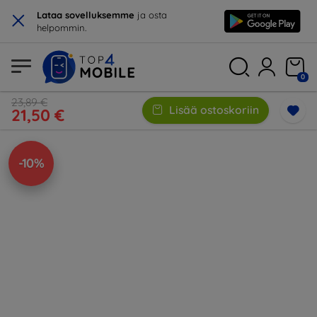
×
Lataa sovelluksemme
ja osta
helpommin.
0
23,89 €
Lisää ostoskoriin
21,50 €
-10%