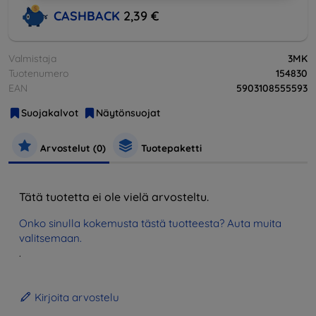
CASHBACK
2,39 €
Valmistaja
3MK
Tuotenumero
154830
EAN
5903108555593
Suojakalvot
Näytönsuojat
Arvostelut (0)
Tuotepaketti
Tätä tuotetta ei ole vielä arvosteltu.
Onko sinulla kokemusta tästä tuotteesta? Auta muita
valitsemaan.
.
Kirjoita arvostelu