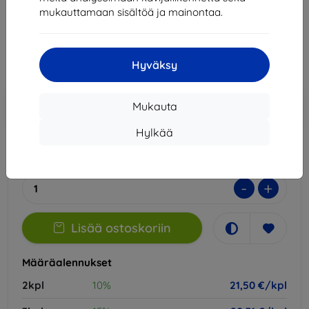
mukauttamaan sisältöä ja mainontaa.
23,89 €
21,50 €
Hyväksy
Hinta ilman ALV:tä
17,34 €
Lisää
Alennus kupongilla
-10%
Mukauta
EXTRA10
ostoskoriin
Hylkää
Ulkoinen varasto > 5 kpl
-
+
Lisää ostoskoriin
Määräalennukset
2kpl
10%
21,50 €/kpl