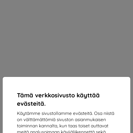
Tämä verkkosivusto käyttää
evästeitä.
Käytämme sivustollamme evästeitä. Osa niistä
on välttämättömiä sivuston asianmukaisen
3mk 1UP Protective film for Redmi Note 13 Pro+
toiminnan kannalta, kun taas toiset auttavat
Sopii:
Xiaomi Redmi Note 13 Pro+
meitä analysoimaan kävijäliikennettä sekä