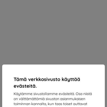
Tämä verkkosivusto käyttää
evästeitä.
Käytämme sivustollamme evästeitä. Osa niistä
on välttämättömiä sivuston asianmukaisen
3mk Paper Feeling Protective film for Apple iPad 5
toiminnan kannalta, kun taas toiset auttavat
2017