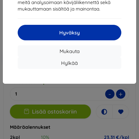
meitä analysoimaan kävijäliikennettä sekä
Sopii:
Apple iPad 5 2017 AIR/ AIR2 9.7
mukauttamaan sisältöä ja mainontaa.
25,90 €
23,31 €
Hyväksy
Hinta ilman ALV:tä
18,80 €
Mukauta
Lisää
Alennus kupongilla
-10%
EXTRA10
ostoskoriin
Hylkää
Varastossa 1 kpl
-
+
Lisää ostoskoriin
Määräalennukset
2kpl
10%
23,31 €/kpl