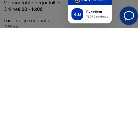
Maanantaista perjantaihin:
Online
8:00 - 16:00
Excellent
4.6
13575 reviews
Lauantai ja sunnuntai:
Offline
Ostaminen
Toimitus ja maksaminen
Blog
Cashback
Palautus
Reklamaatio
Yhteystiedot
Tiedot