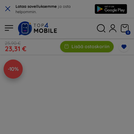
×
Lataa sovelluksemme
ja osta
helpommin.
0
25,90 €
Lisää ostoskoriin
23,31 €
-10%