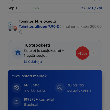
3kpl+
15%
22,02 €/kpl
Toimitus 14. elokuuta
Toimitus alkaen
7,90 €
(Ilmainen alkaen 200,00
€)
Tuotepaketti
Kotelot ja suojakuoret +
-15%
Näytönsuojat
Lisätietoja
Miksi ostaa meiltä?
14
vuotta
30
päivää
markkinoilla
palautukseen
819875+
käsitellyt
tilaukset