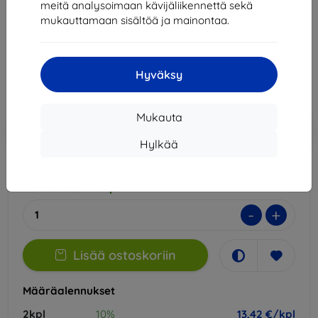
meitä analysoimaan kävijäliikennettä sekä
Sopii:
Samsung Galaxy S22 Ultra
mukauttamaan sisältöä ja mainontaa.
14,90 €
13,42 €
Hyväksy
Hinta ilman ALV:tä
10,82 €
Mukauta
Lisää
Alennus kupongilla
-10%
EXTRA10
ostoskoriin
Hylkää
Varastossa > 5 kpl
-
+
Lisää ostoskoriin
Määräalennukset
2kpl
10%
13,42 €/kpl