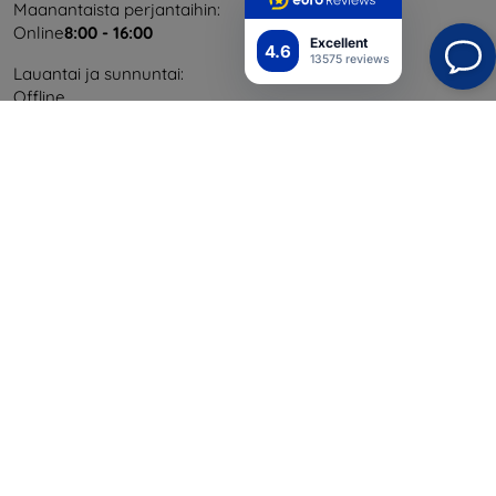
Maanantaista perjantaihin:
Online
8:00 - 16:00
Excellent
4.6
13575 reviews
Lauantai ja sunnuntai:
Offline
Ostaminen
Toimitus ja maksaminen
Blog
Cashback
Palautus
Reklamaatio
Yhteystiedot
Tiedot