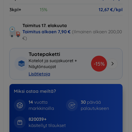
3kpl+
15%
12,67 €/kpl
Toimitus 17. elokuuta
Toimitus alkaen
7,90 €
(Ilmainen alkaen 200,00
€)
Tuotepaketti
Kotelot ja suojakuoret +
-15%
Näytönsuojat
Lisätietoja
Miksi ostaa meiltä?
14
vuotta
30
päivää
markkinoilla
palautukseen
820039+
käsitellyt tilaukset