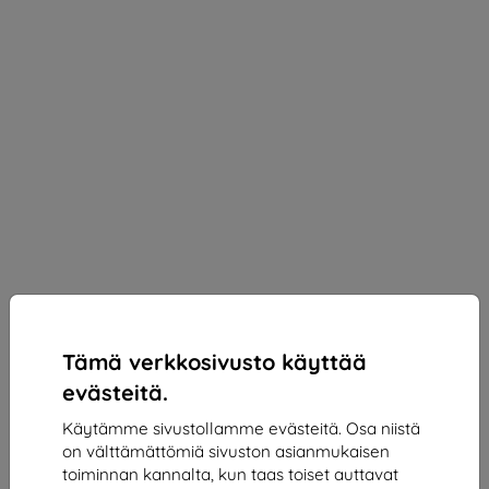
Tämä verkkosivusto käyttää
evästeitä.
Käytämme sivustollamme evästeitä. Osa niistä
on välttämättömiä sivuston asianmukaisen
3mk Silky Matt Pro Protective film for Samsung
toiminnan kannalta, kun taas toiset auttavat
Galaxy S22 Ultra 5G