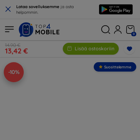
×
Lataa sovelluksemme
ja osta
helpommin.
0
14,90 €
Lisää ostoskoriin
13,42 €
Suosittelemme
-10%