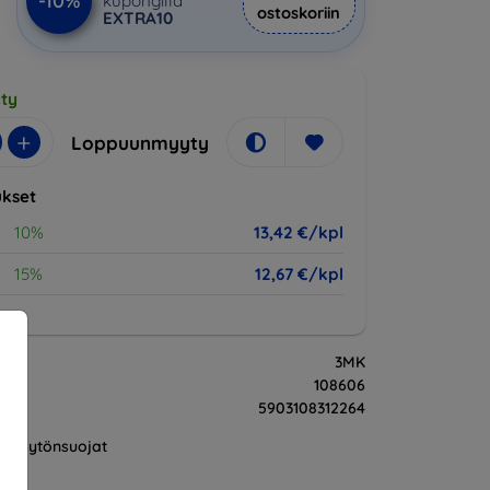
-10%
kupongilla
ostoskoriin
EXTRA10
ty
+
Loppuunmyyty
kset
10%
13,42 €/kpl
15%
12,67 €/kpl
3MK
108606
5903108312264
Näytönsuojat