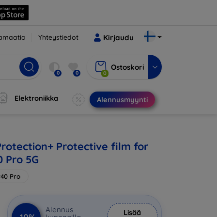
amaatio
Yhteystiedot
Kirjaudu
Ostoskori
0
0
0
Elektroniikka
Alennusmyynti
rotection+ Protective film for
 Pro 5G
40 Pro
Alennus
Lisää