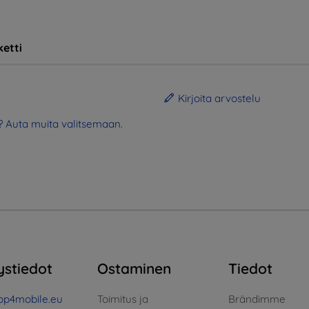
etti
Kirjoita arvostelu
? Auta muita valitsemaan.
ystiedot
Ostaminen
Tiedot
op4mobile.eu
Toimitus ja
Brändimme