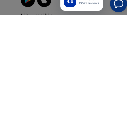
4.6
13575 reviews
Liity meihin
suoja
iikka
Top4Mobile.fi
Verkkokauppamme