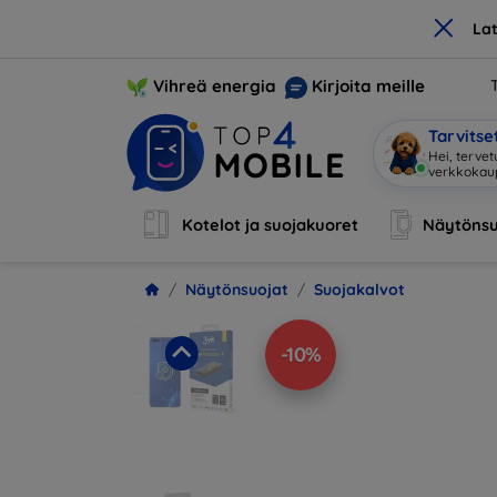
×
La
Vihreä energia
Kirjoita meille
Tarvits
Hei, tervet
verkkoka
Kotelot ja suojakuoret
Näytönsu
Näytönsuojat
Suojakalvot
-10%