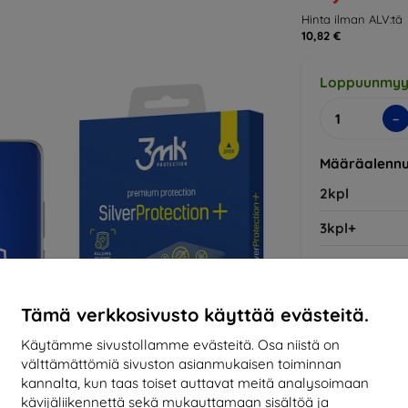
Hinta ilman ALV:tä
10,82 €
Loppuunmyy
-
Määräalennu
2kpl
3kpl+
Valmistaja
Tämä verkkosivusto käyttää evästeitä.
Tuotenumero
EAN
Käytämme sivustollamme evästeitä. Osa niistä on
välttämättömiä sivuston asianmukaisen toiminnan
Suojakalvot
kannalta, kun taas toiset auttavat meitä analysoimaan
kävijäliikennettä sekä mukauttamaan sisältöä ja