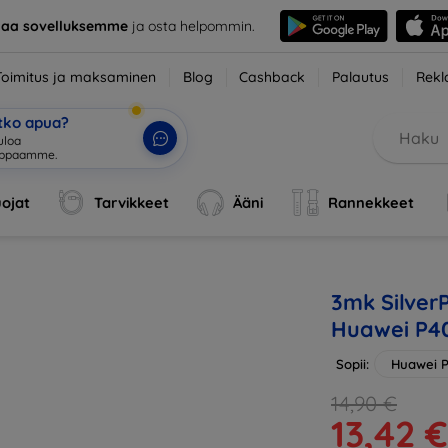
taa sovelluksemme
ja osta helpommin.
Toimitus ja maksaminen
Blog
Cashback
Palautus
Rekl
etko apua?
uloa
uppaamme.
|
ojat
Tarvikkeet
Ääni
Rannekkeet
3mk SilverP
Huawei P40
Sopii:
Huawei P
14,90 €
13,42 €