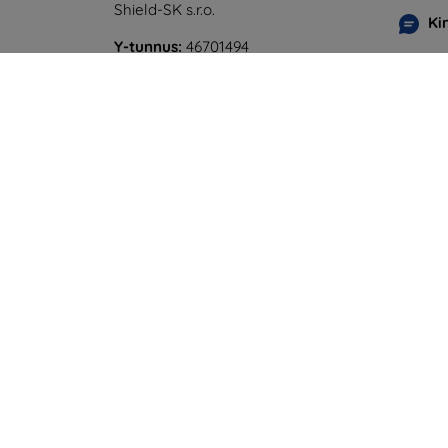
Shield-SK s.r.o.
Ki
Y-tunnus:
46701494
Maanan
ALV-tunnus:
SK2023549671
perjant
Online
Lauanta
Offline
©
2026
top4mobile.fi. Kaikki oikeudet pidätetää