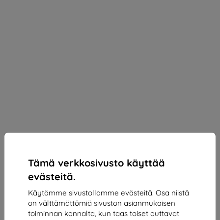
Tämä verkkosivusto käyttää
evästeitä.
Käytämme sivustollamme evästeitä. Osa niistä
on välttämättömiä sivuston asianmukaisen
3mk SilverProtection+ Protective film for Redmi 13
toiminnan kannalta, kun taas toiset auttavat
4G/5G