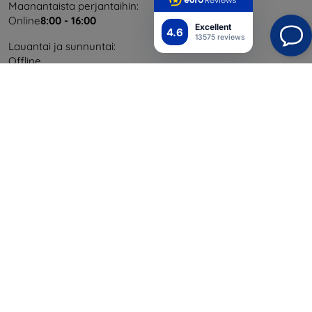
Maanantaista perjantaihin:
Online
8:00 - 16:00
Excellent
4.6
13575 reviews
Lauantai ja sunnuntai:
Offline
Ostaminen
Toimitus ja maksaminen
Blog
Cashback
Palautus
Reklamaatio
Yhteystiedot
Tiedot