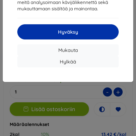
meitä analysoimaan kävijäliikennettä sekä
Sopii:
Xiaomi Redmi 13
mukauttamaan sisältöä ja mainontaa.
14,90 €
13,42 €
Hyväksy
Hinta ilman ALV:tä
10,82 €
Mukauta
Lisää
Alennus kupongilla
-10%
EXTRA10
ostoskoriin
Hylkää
Ulkoinen varasto > 5 kpl
-
+
Lisää ostoskoriin
Määräalennukset
2kpl
10%
13,42 €/kpl