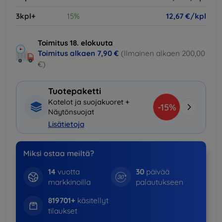
3kpl+
15%
12,67 €/kpl
Toimitus 18. elokuuta
Toimitus alkaen
7,90 €
(Ilmainen alkaen 200,00
€)
Tuotepaketti
Kotelot ja suojakuoret +
-15%
Näytönsuojat
Lisätietoja
Miksi ostaa meiltä?
14
vuotta
30
päivää
markkinoilla
palautukseen
819701+
käsitellyt
tilaukset