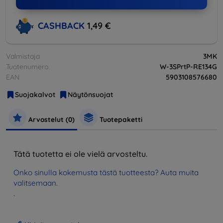
CASHBACK
1,49 €
Valmistaja
3MK
Tuotenumero
W-3SPrtP-RE134G
EAN
5903108576680
Suojakalvot
Näytönsuojat
Arvostelut (0)
Tuotepaketti
Tätä tuotetta ei ole vielä arvosteltu.
Onko sinulla kokemusta tästä tuotteesta? Auta muita
valitsemaan.
.