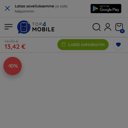
×
Lataa sovelluksemme
ja osta
helpommin.
0
14,90 €
Lisää ostoskoriin
13,42 €
-10%