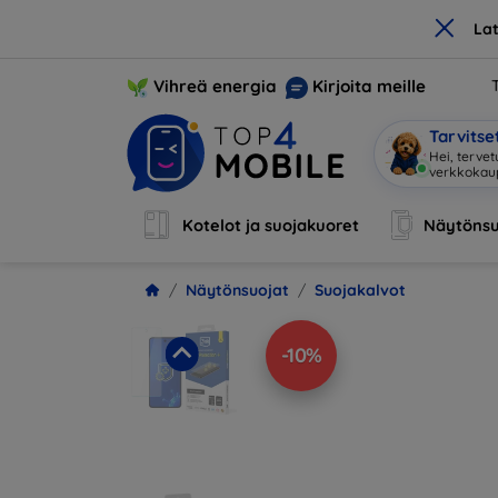
×
La
Vihreä energia
Kirjoita meille
Tarvits
Hei, tervet
verkkoka
Kotelot ja suojakuoret
Näytönsu
Näytönsuojat
Suojakalvot
-10%