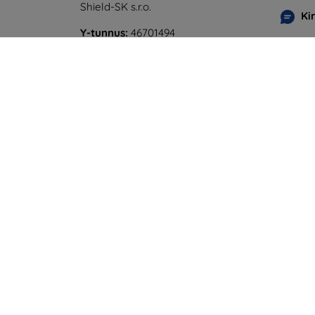
Shield-SK s.r.o.
Ki
Y-tunnus:
46701494
Maanan
ALV-tunnus:
SK2023549671
perjant
Online
Lauanta
Offline
©
2026
top4mobile.fi. Kaikki oikeudet pidätetää