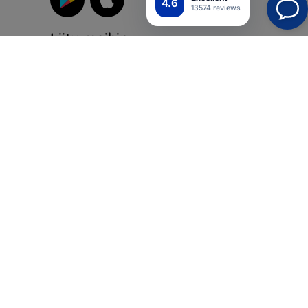
4.6
13574 reviews
Liity meihin
suoja
iikka
Top4Mobile.fi
Verkkokauppamme