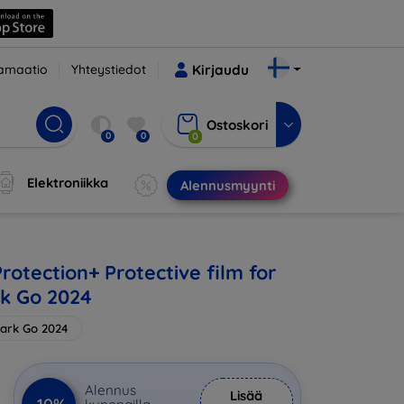
amaatio
Yhteystiedot
Kirjaudu
Ostoskori
0
0
0
Elektroniikka
Alennusmyynti
rotection+ Protective film for
k Go 2024
ark Go 2024
Alennus
Lisää