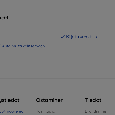
etti
Kirjoita arvostelu
? Auta muita valitsemaan.
ystiedot
Ostaminen
Tiedot
op4mobile.eu
Toimitus ja
Brändimme