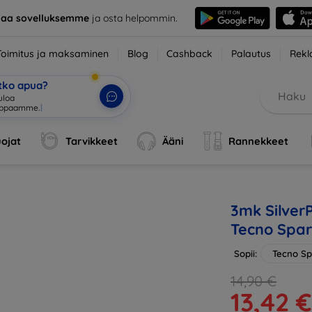
taa sovelluksemme
ja osta helpommin.
Toimitus ja maksaminen
Blog
Cashback
Palautus
Rekl
etko apua?
uloa
uppaamme.
|
ojat
Tarvikkeet
Ääni
Rannekkeet
3mk SilverP
Tecno Spar
Sopii:
Tecno Sp
14,90 €
13,42 €