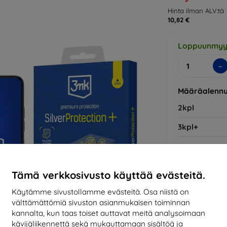
Hinta ilman ALV:tä
10,82 €
Loppuunmyy
-
Määräalennu
2kpl
3kpl+
Valmistaja
Tämä verkkosivusto käyttää evästeitä.
Tuotenumero
EAN
Käytämme sivustollamme evästeitä. Osa niistä on
välttämättömiä sivuston asianmukaisen toiminnan
Suojakalvot
kannalta, kun taas toiset auttavat meitä analysoimaan
kävijäliikennettä sekä mukauttamaan sisältöä ja