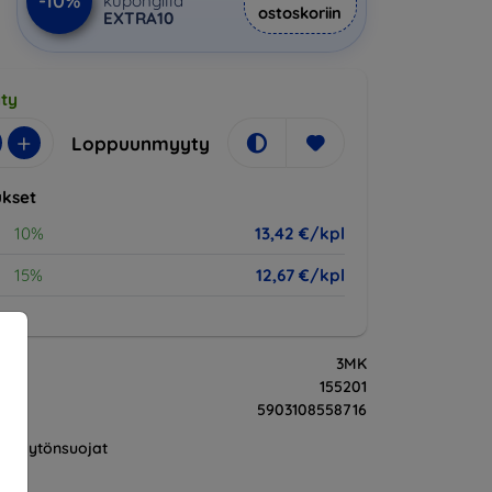
-10%
kupongilla
ostoskoriin
EXTRA10
ty
+
Loppuunmyyty
kset
10%
13,42 €/kpl
15%
12,67 €/kpl
3MK
155201
5903108558716
Näytönsuojat