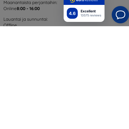
Maanantaista perjantaihin:
Online
8:00 - 16:00
Excellent
4.6
13575 reviews
Lauantai ja sunnuntai:
Offline
Ostaminen
Toimitus ja maksaminen
Blog
Cashback
Palautus
Reklamaatio
Yhteystiedot
Tiedot