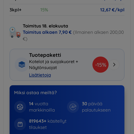
3kpl+
15%
12,67 €/kpl
Toimitus 18. elokuuta
Toimitus alkaen
7,90 €
(Ilmainen alkaen 200,00
€)
Tuotepaketti
Kotelot ja suojakuoret +
-15%
Näytönsuojat
Lisätietoja
Miksi ostaa meiltä?
14
vuotta
30
päivää
markkinoilla
palautukseen
819643+
käsitellyt
tilaukset