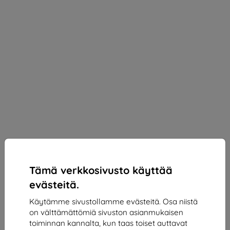
Tämä verkkosivusto käyttää
evästeitä.
Käytämme sivustollamme evästeitä. Osa niistä
on välttämättömiä sivuston asianmukaisen
3mk SilverProtection+ Protective film for Huawei
toiminnan kannalta, kun taas toiset auttavat
Pura 80 Pro / 80 Ultra