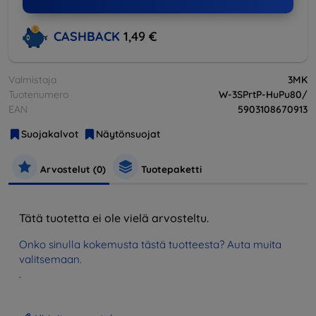
CASHBACK
1,49 €
Valmistaja
3MK
Tuotenumero
W-3SPrtP-HuPu80/
EAN
5903108670913
Suojakalvot
Näytönsuojat
Arvostelut (0)
Tuotepaketti
Tätä tuotetta ei ole vielä arvosteltu.
Onko sinulla kokemusta tästä tuotteesta? Auta muita
valitsemaan.
.