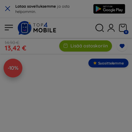
×
Lataa sovelluksemme
ja osta
helpommin.
0
14,90 €
Lisää ostoskoriin
13,42 €
Suosittelemme
-10%