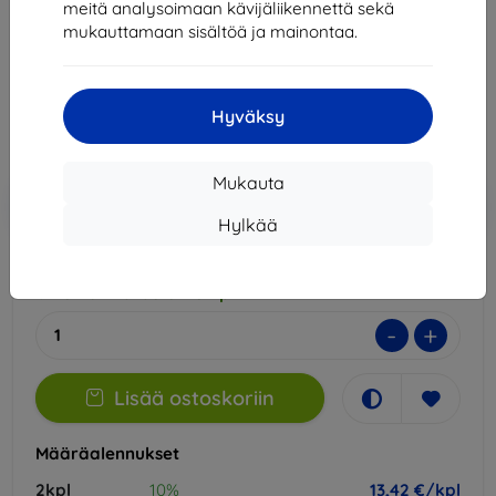
meitä analysoimaan kävijäliikennettä sekä
Sopii:
Huawei Pura 80 Pro
Huawei Pura 80 Ultra
mukauttamaan sisältöä ja mainontaa.
14,90 €
13,42 €
Hyväksy
Hinta ilman ALV:tä
10,82 €
Mukauta
Lisää
Alennus kupongilla
-10%
EXTRA10
ostoskoriin
Hylkää
Ulkoinen varasto > 5 kpl
-
+
Lisää ostoskoriin
Määräalennukset
2kpl
10%
13,42 €/kpl