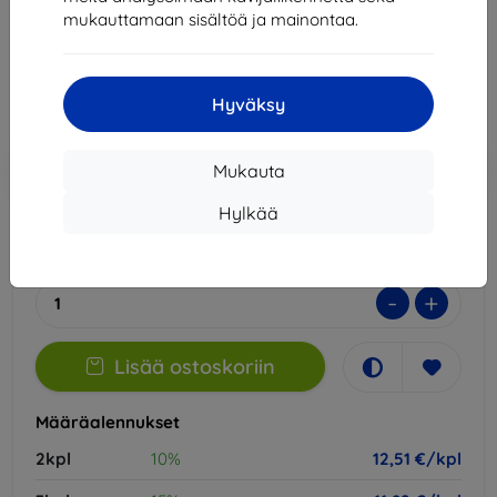
mukauttamaan sisältöä ja mainontaa.
13,90 €
12,51 €
Hyväksy
Hinta ilman ALV:tä
10,09 €
Lisää
Alennus kupongilla
-10%
Mukauta
EXTRA10
ostoskoriin
Hylkää
Ulkoinen varasto > 5 kpl
-
+
Lisää ostoskoriin
Määräalennukset
2kpl
10%
12,51 €/kpl