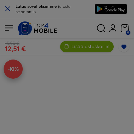
×
Lataa sovelluksemme
ja osta
helpommin.
0
13,90 €
Lisää ostoskoriin
12,51 €
-10%