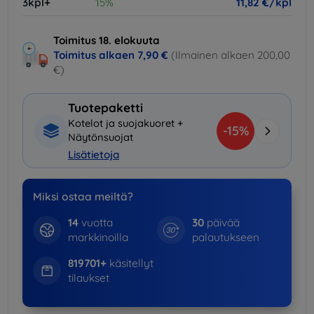
3kpl+
15%
11,82 €/kpl
Toimitus 18. elokuuta
Toimitus alkaen
7,90 €
(Ilmainen alkaen 200,00
€)
Tuotepaketti
Kotelot ja suojakuoret +
-15%
Näytönsuojat
Lisätietoja
Miksi ostaa meiltä?
14
vuotta
30
päivää
markkinoilla
palautukseen
819701+
käsitellyt
tilaukset