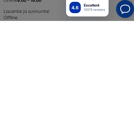
Online
8:00 - 16:00
Excellent
4.6
13575 reviews
Lauantai ja sunnuntai:
Offline
Ostaminen
Toimitus ja maksaminen
Blog
Cashback
Palautus
Reklamaatio
Yhteystiedot
Tiedot
Brändimme