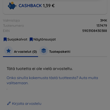
CASHBACK
1,39 €
Valmistaja
3MK
Tuotenumero
137479
EAN
5903108430388
Suojakalvot
Näytönsuojat
Arvostelut (0)
Tuotepaketti
Tätä tuotetta ei ole vielä arvosteltu.
Onko sinulla kokemusta tästä tuotteesta? Auta muita
valitsemaan.
.
Kirjoita arvostelu