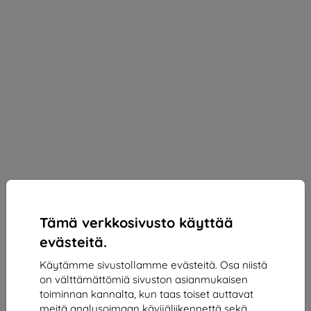
Tämä verkkosivusto käyttää
evästeitä.
Käytämme sivustollamme evästeitä. Osa niistä
on välttämättömiä sivuston asianmukaisen
3mk ARC+ Protective film for Nokia 5310 2020
toiminnan kannalta, kun taas toiset auttavat
Sopii:
Nokia 5310
meitä analysoimaan kävijäliikennettä sekä