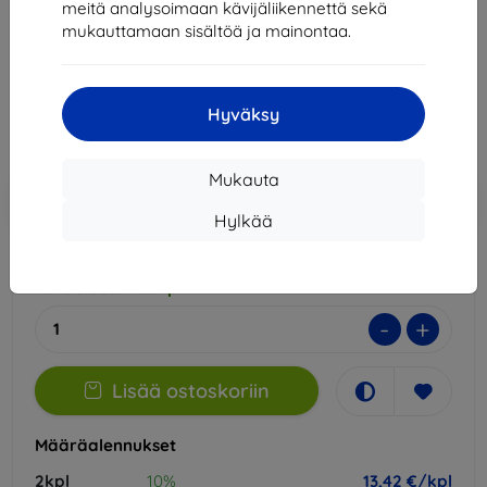
meitä analysoimaan kävijäliikennettä sekä
Sopii:
OnePlus 13R
mukauttamaan sisältöä ja mainontaa.
14,90 €
13,42 €
Hyväksy
Hinta ilman ALV:tä
10,82 €
Mukauta
Lisää
Alennus kupongilla
-10%
EXTRA10
ostoskoriin
Hylkää
Varastossa > 5 kpl
-
+
Lisää ostoskoriin
Määräalennukset
2kpl
10%
13,42 €/kpl