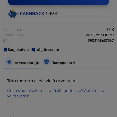
CASHBACK
1,49 €
Valmistaja
3MK
Tuotenumero
W-3SPrtP-OP13R
EAN
5903108637367
Suojakalvot
Näytönsuojat
Arvostelut (0)
Tuotepaketti
Tätä tuotetta ei ole vielä arvosteltu.
Onko sinulla kokemusta tästä tuotteesta? Auta muita
valitsemaan.
.