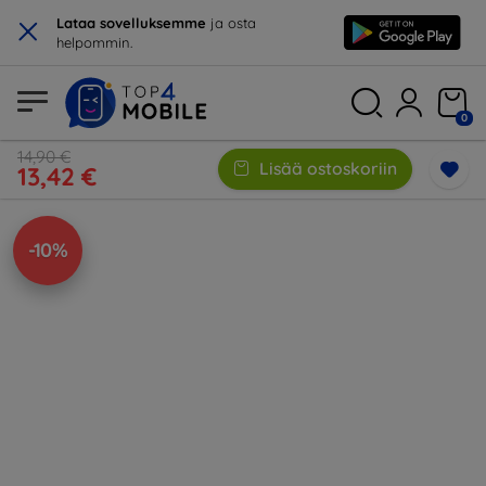
×
Lataa sovelluksemme
ja osta
helpommin.
0
14,90 €
Lisää ostoskoriin
13,42 €
-10%