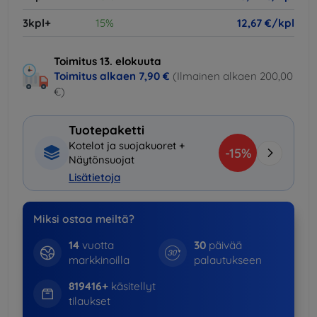
3kpl+
15%
12,67 €/kpl
Toimitus 13. elokuuta
Toimitus alkaen
7,90 €
(Ilmainen alkaen 200,00
€)
Tuotepaketti
Kotelot ja suojakuoret +
-15%
Näytönsuojat
Lisätietoja
Miksi ostaa meiltä?
14
vuotta
30
päivää
markkinoilla
palautukseen
819416+
käsitellyt
tilaukset