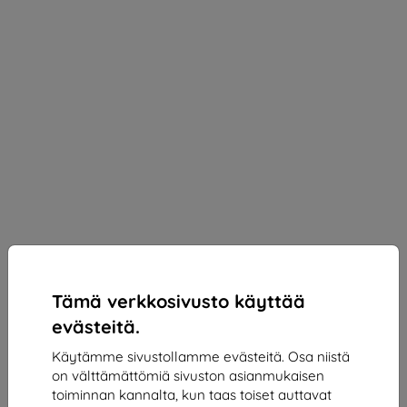
Tämä verkkosivusto käyttää
evästeitä.
Käytämme sivustollamme evästeitä. Osa niistä
on välttämättömiä sivuston asianmukaisen
3mk SilverProtection+ Protective film for OnePlus
toiminnan kannalta, kun taas toiset auttavat
13R