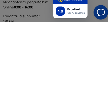
Maanantaista perjantaihin:
Online
8:00 - 16:00
Excellent
4.6
13573 reviews
Lauantai ja sunnuntai:
Offline
Ostaminen
Toimitus ja maksaminen
Blog
Cashback
Palautus
Reklamaatio
Yhteystiedot
Tiedot