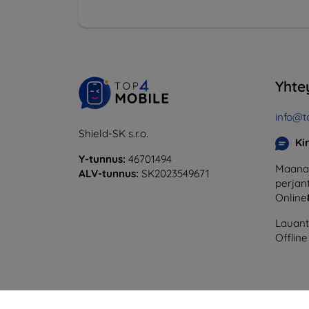
Yhte
info@t
Shield-SK s.r.o.
Ki
Y-tunnus:
46701494
Maanan
ALV-tunnus:
SK2023549671
perjant
Online
Lauanta
Offline