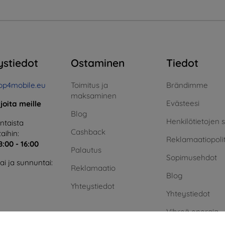
ystiedot
Ostaminen
Tiedot
op4mobile.eu
Toimitus ja
Brändimme
maksaminen
Evästeesi
rjoita meille
Blog
Henkilötietojen 
taista
Cashback
aihin:
Reklamaatiopolit
8:00 - 16:00
Palautus
Sopimusehdot
i ja sunnuntai:
Reklamaatio
Blog
Yhteystiedot
Yhteystiedot
Vihreä energia