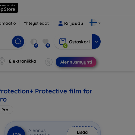
amaatio
Yhteystiedot
Kirjaudu
Ostoskori
0
0
0
Elektroniikka
Alennusmyynti
rotection+ Protective film for
Pro
4 Pro
Alennus
Lisää