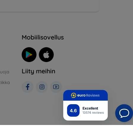
Mobiilisovellus
Liity meihin
suoja
iikka
Excellent
4.6
13574 reviews