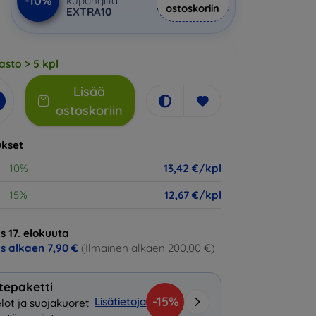
-10%
kupongilla
ostoskoriin
EXTRA10
asto > 5 kpl
Lisää
ostoskoriin
kset
10%
13,42 €/kpl
15%
12,67 €/kpl
s 17. elokuuta
us alkaen
7,90 €
(Ilmainen alkaen 200,00 €)
tepaketti
-15%
Lisätietoja
lot ja suojakuoret