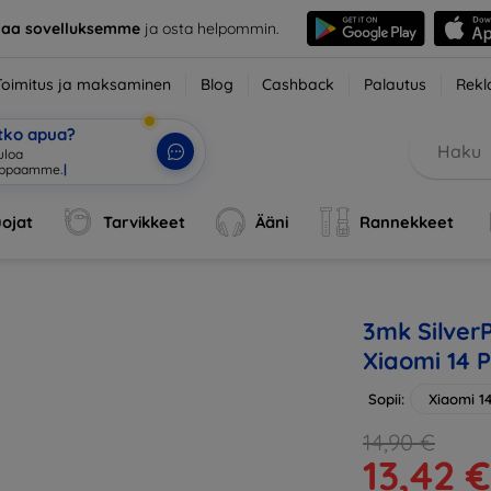
taa sovelluksemme
ja osta helpommin.
Toimitus ja maksaminen
Blog
Cashback
Palautus
Rekl
etko apua?
uloa
uppaam
|
ojat
Tarvikkeet
Ääni
Rannekkeet
3mk SilverP
Xiaomi 14 
Sopii:
Xiaomi 1
14,90 €
13,42 €