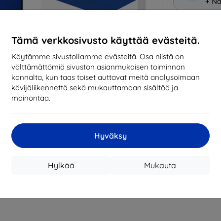
+ Nä
Miksi osta
Tämä verkkosivusto käyttää evästeitä.
14
vu
Käytämme sivustollamme evästeitä. Osa niistä on
mark
välttämättömiä sivuston asianmukaisen toiminnan
kannalta, kun taas toiset auttavat meitä analysoimaan
819
kävijäliikennettä sekä mukauttamaan sisältöä ja
tila
mainontaa.
CASH
Hyväksy
Valmistaja
Hylkää
Mukauta
Tuotenumero
EAN
Suojakalvot