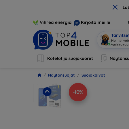
×
La
Vihreä energia
Kirjoita meille
Tarvits
Hei, tervet
verkkoka
Kotelot ja suojakuoret
Näytönsu
Näytönsuojat
Suojakalvot
-10%