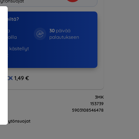
ytönsuojat
a meiltä?
otta
30
päivää
kinoilla
palautukseen
530+
käsitellyt
ukset
BACK
1,49 €
3MK
153739
5903108546478
Näytönsuojat