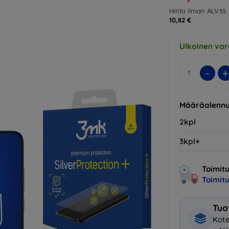
Hinta ilman ALV:tä
10,82 €
Ulkoinen var
-
+
Määräalennu
2kpl
3kpl+
Toimitu
Toimit
Tuo
Kote