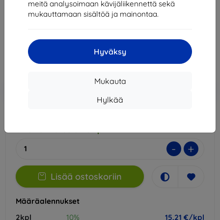
meitä analysoimaan kävijäliikennettä sekä
Sopii:
Xiaomi 13 Pro
mukauttamaan sisältöä ja mainontaa.
16,90 €
15,21 €
Hyväksy
Hinta ilman ALV:tä
12,27 €
Mukauta
Lisää
Alennus kupongilla
-10%
EXTRA10
ostoskoriin
Hylkää
Ulkoinen varasto > 5 kpl
-
+
Lisää ostoskoriin
Määräalennukset
2kpl
10%
15,21 €/kpl