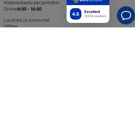
Maanantaista perjantaihin:
Online
8:00 - 16:00
Excellent
4.6
13574 reviews
Lauantai ja sunnuntai:
Offline
Ostaminen
Toimitus ja maksaminen
Blog
Cashback
Palautus
Reklamaatio
Yhteystiedot
Tiedot