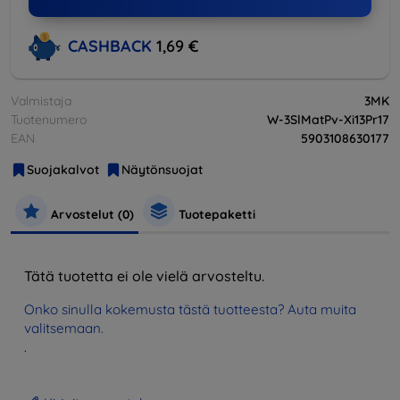
CASHBACK
1,69 €
Valmistaja
3MK
Tuotenumero
W-3SlMatPv-Xi13Pr17
EAN
5903108630177
Suojakalvot
Näytönsuojat
Arvostelut (0)
Tuotepaketti
Tätä tuotetta ei ole vielä arvosteltu.
Onko sinulla kokemusta tästä tuotteesta? Auta muita
valitsemaan.
.