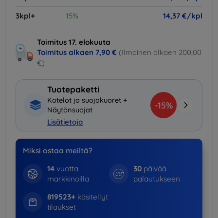
3kpl+
15%
14,37 €/kpl
Toimitus 17. elokuuta
Toimitus alkaen
7,90 €
(Ilmainen alkaen 200,00
€)
Tuotepaketti
Kotelot ja suojakuoret +
-15%
Näytönsuojat
Lisätietoja
Miksi ostaa meiltä?
14
vuotta
30
päivää
markkinoilla
palautukseen
819523+
käsitellyt
tilaukset