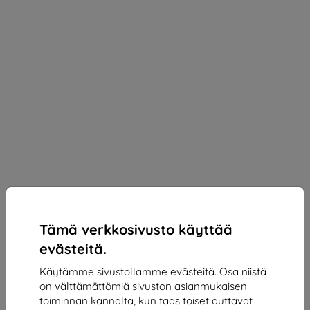
Tämä verkkosivusto käyttää
evästeitä.
Käytämme sivustollamme evästeitä. Osa niistä
on välttämättömiä sivuston asianmukaisen
3mk Silky Matt Privacy Protective film for Xiaomi
toiminnan kannalta, kun taas toiset auttavat
13 Pro