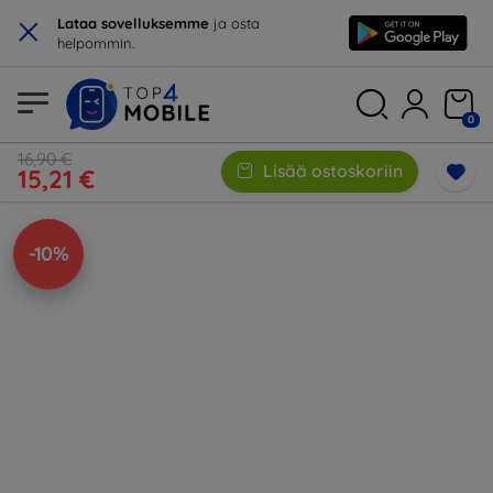
×
Lataa sovelluksemme
ja osta
helpommin.
0
16,90 €
Lisää ostoskoriin
15,21 €
-10%