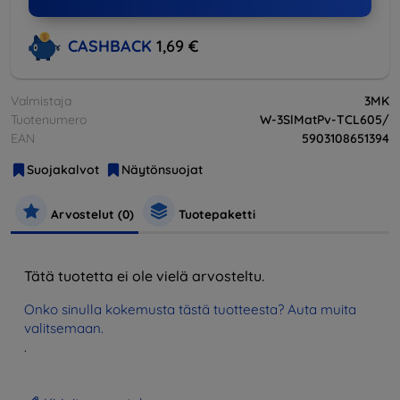
CASHBACK
1,69 €
Valmistaja
3MK
Tuotenumero
W-3SlMatPv-TCL605/
EAN
5903108651394
Suojakalvot
Näytönsuojat
Arvostelut (0)
Tuotepaketti
Tätä tuotetta ei ole vielä arvosteltu.
Onko sinulla kokemusta tästä tuotteesta? Auta muita
valitsemaan.
.