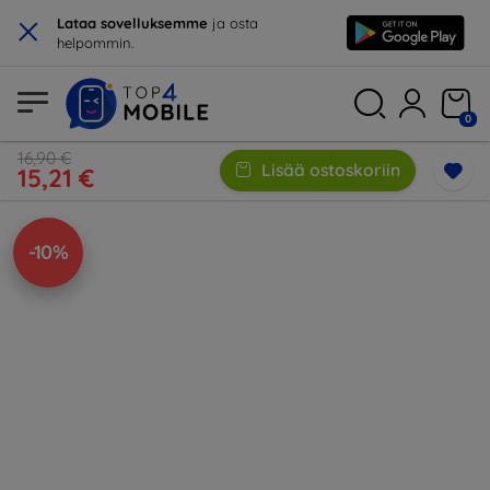
×
Lataa sovelluksemme
ja osta
helpommin.
0
16,90 €
Lisää ostoskoriin
15,21 €
-10%