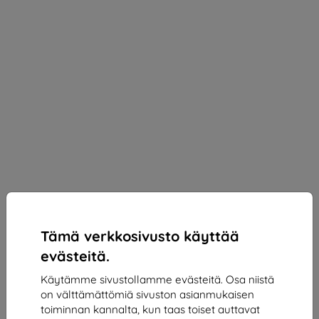
Tämä verkkosivusto käyttää
evästeitä.
Käytämme sivustollamme evästeitä. Osa niistä
on välttämättömiä sivuston asianmukaisen
3mk Silky Matt Privacy Protective film for TCL 605
toiminnan kannalta, kun taas toiset auttavat
/ 60 SE