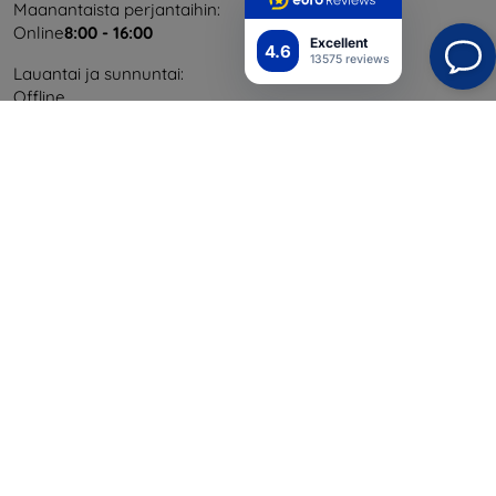
Maanantaista perjantaihin:
Online
8:00 - 16:00
Excellent
4.6
13575 reviews
Lauantai ja sunnuntai:
Offline
Ostaminen
Toimitus ja maksaminen
Blog
Cashback
Palautus
Reklamaatio
Yhteystiedot
Tiedot