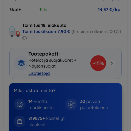
3kpl+
15%
14,37 €/kpl
Toimitus 18. elokuuta
Toimitus alkaen
7,90 €
(Ilmainen alkaen 200,00
€)
Tuotepaketti
Kotelot ja suojakuoret +
-15%
Näytönsuojat
Lisätietoja
Miksi ostaa meiltä?
14
vuotta
30
päivää
markkinoilla
palautukseen
819875+
käsitellyt
tilaukset