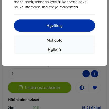
meitä analysoimaan kävijäliikennettä sekä
Sopii:
TCL 60 SE
TCL 605
mukauttamaan sisältöä ja mainontaa.
16,90 €
15,21 €
Hyväksy
Hinta ilman ALV:tä
12,27 €
Mukauta
Lisää
Alennus kupongilla
-10%
EXTRA10
ostoskoriin
Hylkää
Ulkoinen varasto > 5 kpl
-
+
Lisää ostoskoriin
Määräalennukset
2kpl
10%
15,21 €/kpl