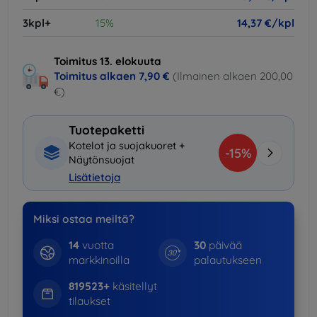
3kpl+
15%
14,37 €/kpl
Toimitus 13. elokuuta
Toimitus alkaen
7,90 €
(Ilmainen alkaen 200,00
€)
Tuotepaketti
Kotelot ja suojakuoret +
-15%
Näytönsuojat
Lisätietoja
Miksi ostaa meiltä?
14
vuotta
30
päivää
markkinoilla
palautukseen
819523+
käsitellyt
tilaukset