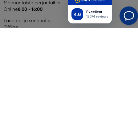
Maanantaista perjantaihin:
Online
8:00 - 16:00
Excellent
4.6
13574 reviews
Lauantai ja sunnuntai:
Offline
Ostaminen
Toimitus ja maksaminen
Blog
Cashback
Palautus
Reklamaatio
Yhteystiedot
Tiedot