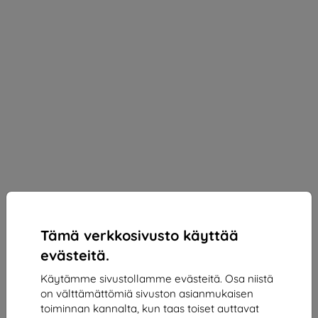
Tämä verkkosivusto käyttää
evästeitä.
Käytämme sivustollamme evästeitä. Osa niistä
on välttämättömiä sivuston asianmukaisen
3mk Silky Matt Privacy Protective film for Sony
toiminnan kannalta, kun taas toiset auttavat
Xperia 10 VI