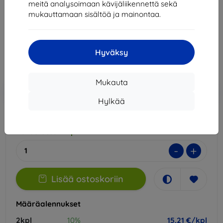
meitä analysoimaan kävijäliikennettä sekä
Sopii:
Sony Xperia 10 VI
mukauttamaan sisältöä ja mainontaa.
16,90 €
15,21 €
Hyväksy
Hinta ilman ALV:tä
12,27 €
Mukauta
Lisää
Alennus kupongilla
-10%
EXTRA10
ostoskoriin
Hylkää
Varastossa 2 kpl
-
+
Lisää ostoskoriin
Määräalennukset
2kpl
10%
15,21 €/kpl