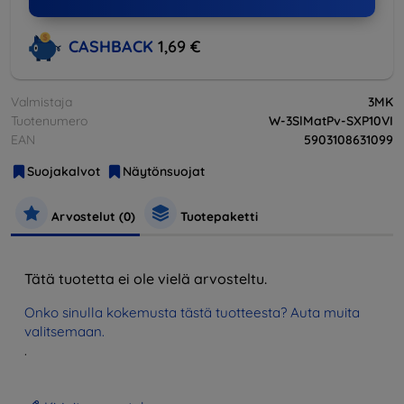
CASHBACK
1,69 €
Valmistaja
3MK
Tuotenumero
W-3SlMatPv-SXP10VI
EAN
5903108631099
Suojakalvot
Näytönsuojat
Arvostelut (0)
Tuotepaketti
Tätä tuotetta ei ole vielä arvosteltu.
Onko sinulla kokemusta tästä tuotteesta? Auta muita
valitsemaan.
.