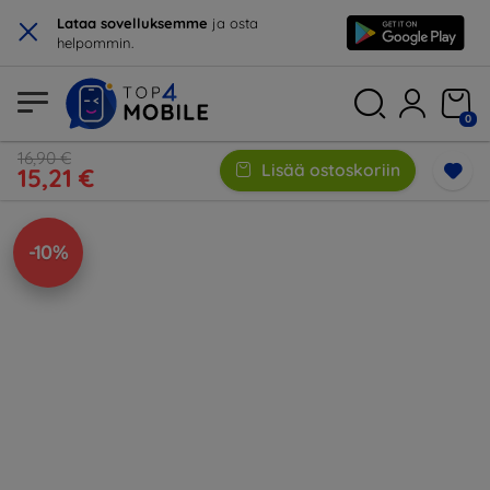
×
Lataa sovelluksemme
ja osta
helpommin.
0
16,90 €
Lisää ostoskoriin
15,21 €
-10%