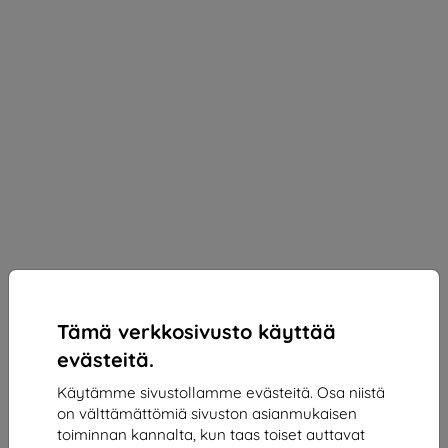
Tämä verkkosivusto käyttää
evästeitä.
Käytämme sivustollamme evästeitä. Osa niistä
on välttämättömiä sivuston asianmukaisen
3mk Silky Matt Privacy Protective film for
toiminnan kannalta, kun taas toiset auttavat
Samsung Galaxy S23+