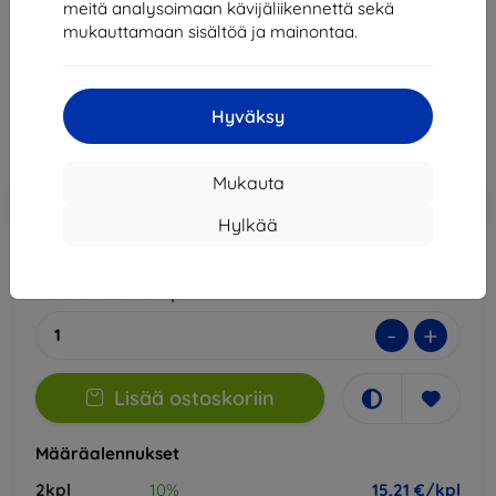
meitä analysoimaan kävijäliikennettä sekä
Sopii:
Samsung Galaxy S23+
mukauttamaan sisältöä ja mainontaa.
16,90 €
15,21 €
Hyväksy
Hinta ilman ALV:tä
12,27 €
Mukauta
Lisää
Alennus kupongilla
-10%
EXTRA10
ostoskoriin
Hylkää
Varastossa > 5 kpl
-
+
Lisää ostoskoriin
Määräalennukset
2kpl
10%
15,21 €/kpl