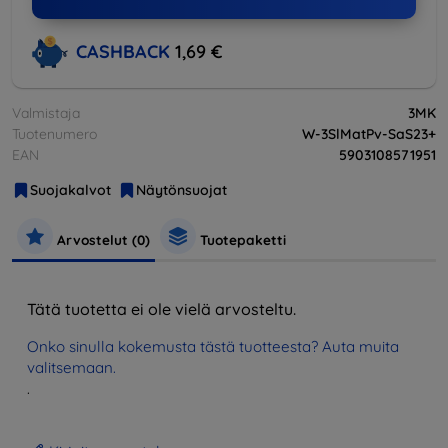
CASHBACK
1,69 €
Valmistaja
3MK
Tuotenumero
W-3SlMatPv-SaS23+
EAN
5903108571951
Suojakalvot
Näytönsuojat
Arvostelut (0)
Tuotepaketti
Tätä tuotetta ei ole vielä arvosteltu.
Onko sinulla kokemusta tästä tuotteesta? Auta muita
valitsemaan.
.