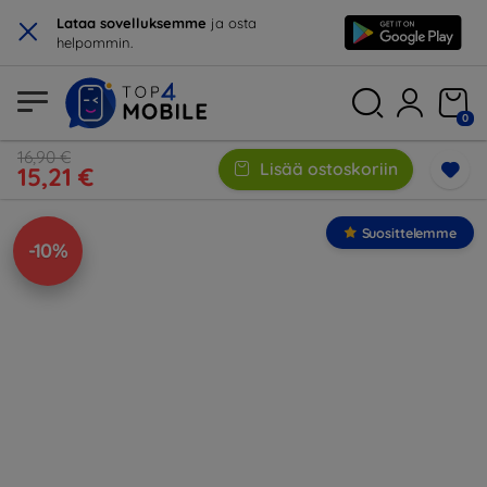
×
Lataa sovelluksemme
ja osta
helpommin.
0
16,90 €
Lisää ostoskoriin
15,21 €
Suosittelemme
-10%