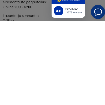
Maanantaista perjantaihin:
Online
8:00 - 16:00
Excellent
4.6
13573 reviews
Lauantai ja sunnuntai:
Offline
Ostaminen
Toimitus ja maksaminen
Blog
Cashback
Palautus
Reklamaatio
Yhteystiedot
Tiedot