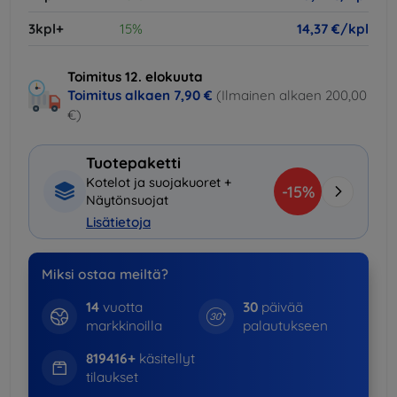
3kpl+
15%
14,37 €/kpl
Toimitus 12. elokuuta
Toimitus alkaen
7,90 €
(Ilmainen alkaen 200,00
€)
Tuotepaketti
Kotelot ja suojakuoret +
-15%
Näytönsuojat
Lisätietoja
Miksi ostaa meiltä?
14
vuotta
30
päivää
markkinoilla
palautukseen
819416+
käsitellyt
tilaukset