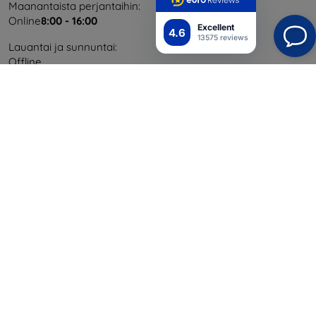
Maanantaista perjantaihin:
Online
8:00 - 16:00
Excellent
4.6
13575 reviews
Lauantai ja sunnuntai:
Offline
Ostaminen
Toimitus ja maksaminen
Blog
Cashback
Palautus
Reklamaatio
Yhteystiedot
Tiedot