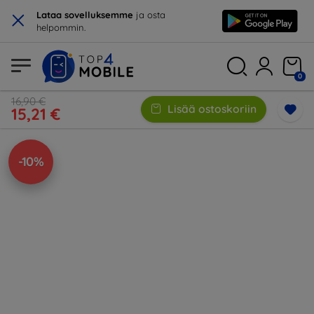
×
Lataa sovelluksemme
ja osta
helpommin.
0
16,90 €
Lisää ostoskoriin
15,21 €
-10%