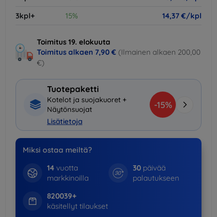
3kpl+
15%
14,37 €/kpl
Toimitus 19. elokuuta
Toimitus alkaen
7,90 €
(Ilmainen alkaen 200,00
€)
Tuotepaketti
Kotelot ja suojakuoret +
-15%
Näytönsuojat
Lisätietoja
Miksi ostaa meiltä?
14
vuotta
30
päivää
markkinoilla
palautukseen
820039+
käsitellyt tilaukset