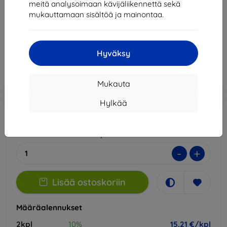
meitä analysoimaan kävijäliikennettä sekä
Sopii:
Samsung Galaxy M34
mukauttamaan sisältöä ja mainontaa.
16,90 €
15,21 €
Hyväksy
Hinta ilman ALV:tä
12,27 €
Mukauta
Lisää
Alennus kupongilla
-10%
EXTRA10
ostoskoriin
Hylkää
Ulkoinen varasto > 5 kpl
-
+
Lisää ostoskoriin
Määräalennukset
2kpl
10%
15,21 €/kpl