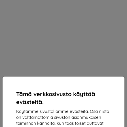
Tämä verkkosivusto käyttää
evästeitä.
Käytämme sivustollamme evästeitä. Osa niistä
on välttämättömiä sivuston asianmukaisen
3mk Silky Matt Privacy Protective film for
toiminnan kannalta, kun taas toiset auttavat
Samsung Galaxy M34 5G