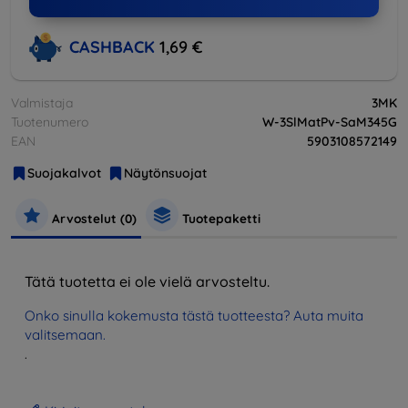
CASHBACK
1,69 €
Valmistaja
3MK
Tuotenumero
W-3SlMatPv-SaM345G
EAN
5903108572149
Suojakalvot
Näytönsuojat
Arvostelut (0)
Tuotepaketti
Tätä tuotetta ei ole vielä arvosteltu.
Onko sinulla kokemusta tästä tuotteesta? Auta muita
valitsemaan.
.