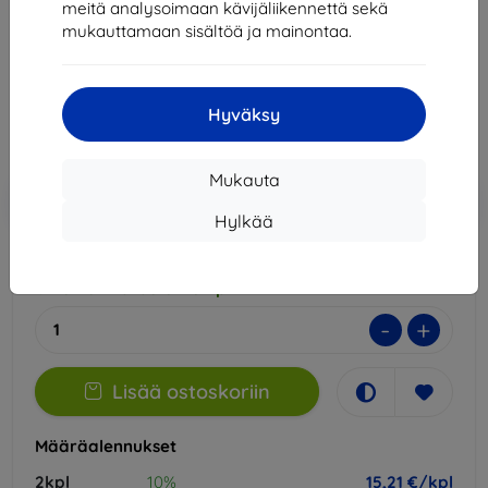
meitä analysoimaan kävijäliikennettä sekä
Sopii:
Realme P2 Pro
mukauttamaan sisältöä ja mainontaa.
16,90 €
15,21 €
Hyväksy
Hinta ilman ALV:tä
12,27 €
Mukauta
Lisää
Alennus kupongilla
-10%
EXTRA10
ostoskoriin
Hylkää
Ulkoinen varasto > 5 kpl
-
+
Lisää ostoskoriin
Määräalennukset
2kpl
10%
15,21 €/kpl