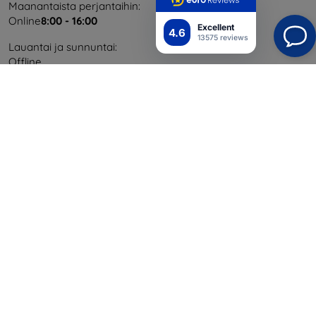
Maanantaista perjantaihin:
Online
8:00 - 16:00
Excellent
4.6
13575 reviews
Lauantai ja sunnuntai:
Offline
Ostaminen
Toimitus ja maksaminen
Blog
Cashback
Palautus
Reklamaatio
Yhteystiedot
Tiedot