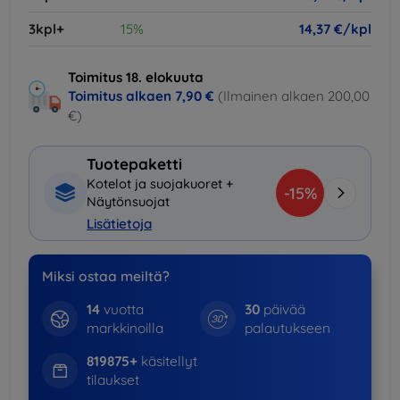
3kpl+
15%
14,37 €/kpl
Toimitus 18. elokuuta
Toimitus alkaen
7,90 €
(Ilmainen alkaen 200,00
€)
Tuotepaketti
Kotelot ja suojakuoret +
-15%
Näytönsuojat
Lisätietoja
Miksi ostaa meiltä?
14
vuotta
30
päivää
markkinoilla
palautukseen
819875+
käsitellyt
tilaukset