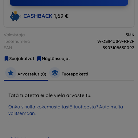
CASHBACK
1,69 €
Valmistaja
3MK
Tuotenumero
W-3SlMatPv-RP2P
EAN
5903108630092
Suojakalvot
Näytönsuojat
Arvostelut (0)
Tuotepaketti
Tätä tuotetta ei ole vielä arvosteltu.
Onko sinulla kokemusta tästä tuotteesta? Auta muita
valitsemaan.
.