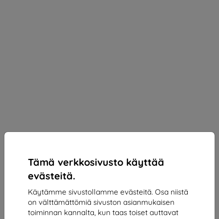
Tämä verkkosivusto käyttää
evästeitä.
Käytämme sivustollamme evästeitä. Osa niistä
on välttämättömiä sivuston asianmukaisen
3mk Silky Matt Privacy Protective film for Realme
toiminnan kannalta, kun taas toiset auttavat
P2 Pro