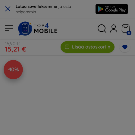
×
Lataa sovelluksemme
ja osta
helpommin.
0
16,90 €
Lisää ostoskoriin
15,21 €
-10%