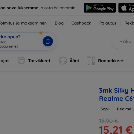
taa sovelluksemme
ja osta helpommin.
Toimitus ja maksaminen
Blog
Cashback
Palautus
Rekl
etko apua?
tuloa verkk
|
ojat
Tarvikkeet
Ääni
Rannekkeet
3mk Silky M
Realme C6
Sopii:
Realme 
16,90 €
15,21 €