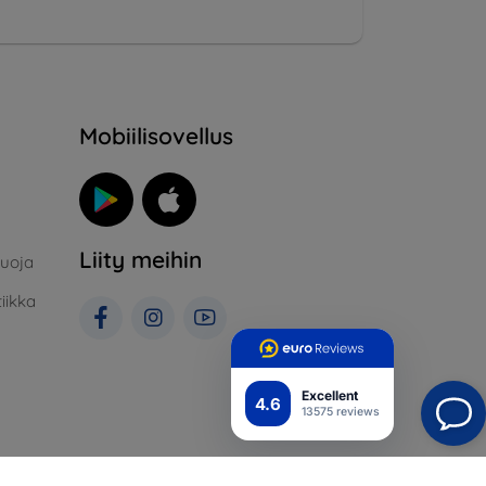
Mobiilisovellus
Liity meihin
suoja
iikka
Excellent
4.6
13575 reviews