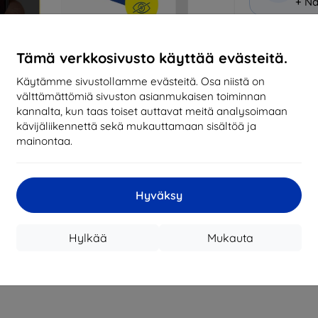
+ Nä
Miksi osta
Tämä verkkosivusto käyttää evästeitä.
14
vu
Käytämme sivustollamme evästeitä. Osa niistä on
mark
välttämättömiä sivuston asianmukaisen toiminnan
kannalta, kun taas toiset auttavat meitä analysoimaan
819
kävijäliikennettä sekä mukauttamaan sisältöä ja
tila
mainontaa.
CASH
Hyväksy
Valmistaja
Hylkää
Mukauta
Tuotenumero
EAN
Suojakalvot