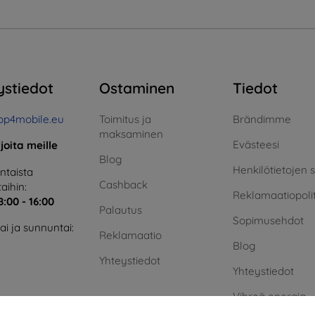
ystiedot
Ostaminen
Tiedot
op4mobile.eu
Toimitus ja
Brändimme
maksaminen
Evästeesi
rjoita meille
Blog
Henkilötietojen 
taista
Cashback
aihin:
Reklamaatiopolit
8:00 - 16:00
Palautus
Sopimusehdot
i ja sunnuntai:
Reklamaatio
Blog
Yhteystiedot
Yhteystiedot
Vihreä energia