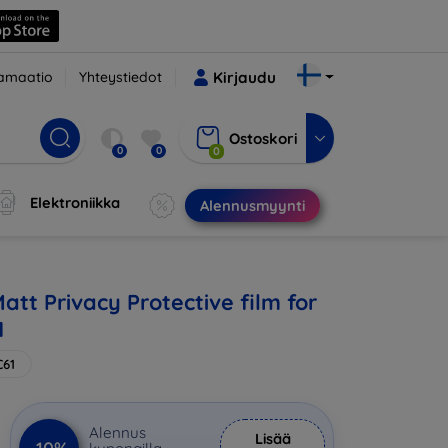
amaatio
Yhteystiedot
Kirjaudu
Ostoskori
0
0
0
Elektroniikka
Alennusmyynti
att Privacy Protective film for
1
C61
Alennus
Lisää