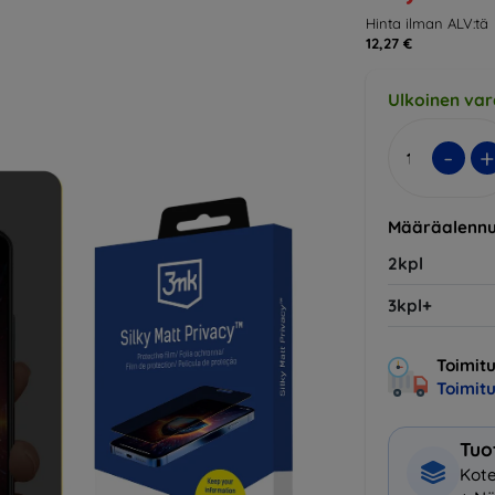
Hinta ilman ALV:tä
12,27 €
Ulkoinen var
-
+
Määräalennu
2kpl
3kpl+
Toimitu
Toimit
Tuo
Kote