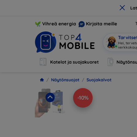
×
La
Vihreä energia
Kirjoita meille
Tarvits
Hei, terve
Kotelot ja suojakuoret
Näytönsu
Näytönsuojat
Suojakalvot
-10%