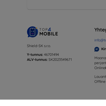
Yhte
info@t
Shield-SK s.r.o.
Ki
Y-tunnus:
46701494
Maanan
ALV-tunnus:
SK2023549671
perjant
Online
Lauanta
Offline