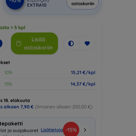
-10%
kupongilla
ostoskoriin
EXTRA10
asto > 5 kpl
Lisää
ostoskoriin
kset
10%
15,21 €/kpl
15%
14,37 €/kpl
s 18. elokuuta
us alkaen
7,90 €
(Ilmainen alkaen 200,00 €)
tepaketti
-15%
Lisätietoja
lot ja suojakuoret