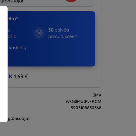
ytönsuojat
a meiltä?
otta
30
päivää
kinoilla
palautukseen
798+
käsitellyt
ukset
BACK
1,69 €
3MK
W-3SlMatPv-RC61
5903108630368
Näytönsuojat