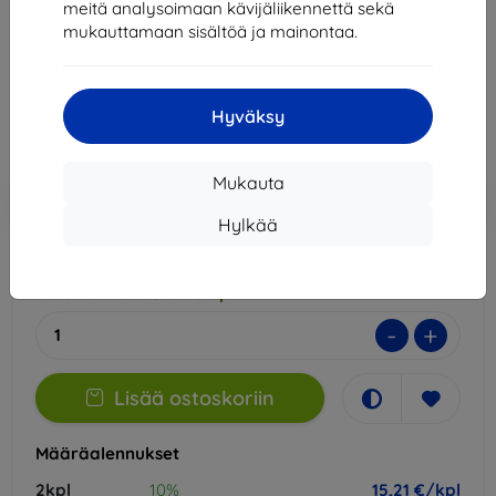
meitä analysoimaan kävijäliikennettä sekä
Sopii:
Oppo Reno 13F
mukauttamaan sisältöä ja mainontaa.
16,90 €
15,21 €
Hyväksy
Hinta ilman ALV:tä
12,27 €
Mukauta
Lisää
Alennus kupongilla
-10%
EXTRA10
ostoskoriin
Hylkää
Ulkoinen varasto > 5 kpl
-
+
Lisää ostoskoriin
Määräalennukset
2kpl
10%
15,21 €/kpl