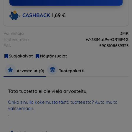
CASHBACK
1,69 €
Valmistaja
3MK
Tuotenumero
W-3SlMatPv-OR13F4G
EAN
5903108639323
Suojakalvot
Näytönsuojat
Arvostelut (0)
Tuotepaketti
Tätä tuotetta ei ole vielä arvosteltu.
Onko sinulla kokemusta tästä tuotteesta? Auta muita
valitsemaan.
.