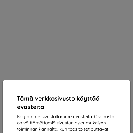
Tämä verkkosivusto käyttää
evästeitä.
Käytämme sivustollamme evästeitä. Osa niistä
on välttämättömiä sivuston asianmukaisen
3mk Silky Matt Privacy Protective film for Oppo
toiminnan kannalta, kun taas toiset auttavat
Reno 13F 4G/5G