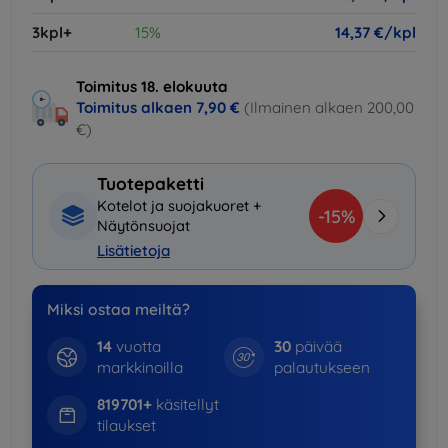
3kpl+
15%
14,37 €/kpl
Toimitus 18. elokuuta
Toimitus alkaen
7,90 €
(Ilmainen alkaen 200,00
€)
Tuotepaketti
Kotelot ja suojakuoret +
-15%
Näytönsuojat
Lisätietoja
Miksi ostaa meiltä?
14
vuotta
30
päivää
markkinoilla
palautukseen
819701+
käsitellyt
tilaukset