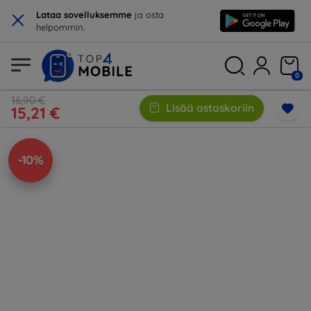
×
Lataa sovelluksemme
ja osta
helpommin.
0
16,90 €
Lisää ostoskoriin
15,21 €
-10%