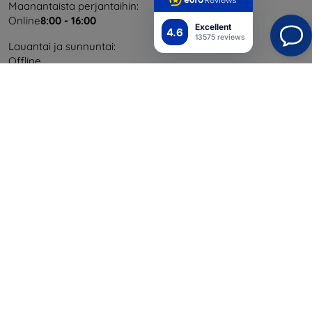
Maanantaista perjantaihin:
Online
8:00 - 16:00
Excellent
4.6
13575 reviews
Lauantai ja sunnuntai:
Offline
Ostaminen
Toimitus ja maksaminen
Blog
Cashback
Palautus
Reklamaatio
Yhteystiedot
Tiedot