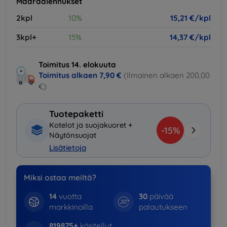
Määräalennukset
2kpl
10%
15,21 €/kpl
3kpl+
15%
14,37 €/kpl
Toimitus 14. elokuuta
Toimitus alkaen
7,90 €
(Ilmainen alkaen 200,00
€)
Tuotepaketti
Kotelot ja suojakuoret +
-15%
Näytönsuojat
Lisätietoja
Miksi ostaa meiltä?
14
vuotta
30
päivää
markkinoilla
palautukseen
819875+
käsitellyt