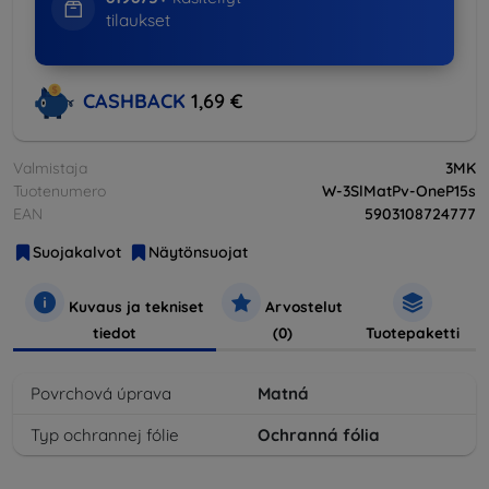
tilaukset
CASHBACK
1,69 €
Valmistaja
3MK
Tuotenumero
W-3SlMatPv-OneP15s
EAN
5903108724777
Suojakalvot
Näytönsuojat
Kuvaus ja tekniset
Arvostelut
tiedot
(0)
Tuotepaketti
Povrchová úprava
Matná
Typ ochrannej fólie
Ochranná fólia