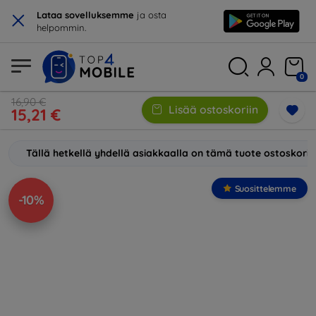
×
Lataa sovelluksemme
ja osta
helpommin.
0
16,90 €
Lisää ostoskoriin
15,21 €
Tällä hetkellä yhdellä asiakkaalla on tämä tuote ostoskori
Suosittelemme
-10%