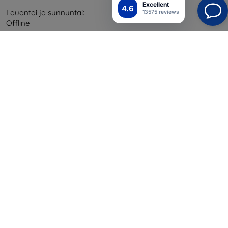
Excellent
4.6
Lauantai ja sunnuntai:
13575 reviews
Offline
Ostaminen
Toimitus ja maksaminen
Blog
Cashback
Palautus
Reklamaatio
Yhteystiedot
Tiedot
Brändimme