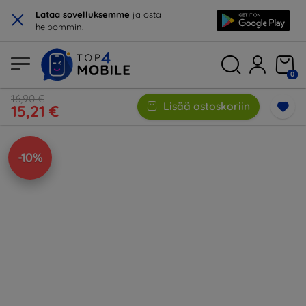
×
Lataa sovelluksemme
ja osta
helpommin.
0
16,90 €
Lisää ostoskoriin
15,21 €
-10%