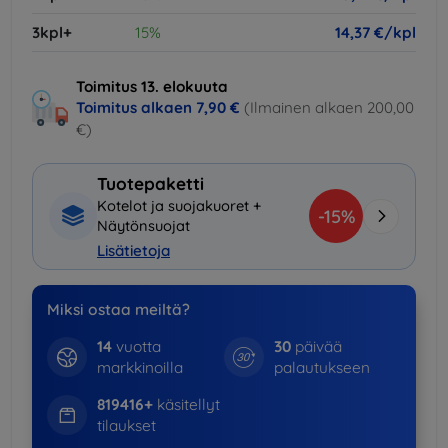
3kpl+
15%
14,37 €/kpl
Toimitus 13. elokuuta
Toimitus alkaen
7,90 €
(Ilmainen alkaen 200,00
€)
Tuotepaketti
Kotelot ja suojakuoret +
-15%
Näytönsuojat
Lisätietoja
Miksi ostaa meiltä?
14
vuotta
30
päivää
markkinoilla
palautukseen
819416+
käsitellyt
tilaukset