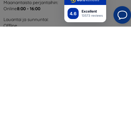
Maanantaista perjantaihin:
Online
8:00 - 16:00
Excellent
4.6
13573 reviews
Lauantai ja sunnuntai:
Offline
Ostaminen
Toimitus ja maksaminen
Blog
Cashback
Palautus
Reklamaatio
Yhteystiedot
Tiedot