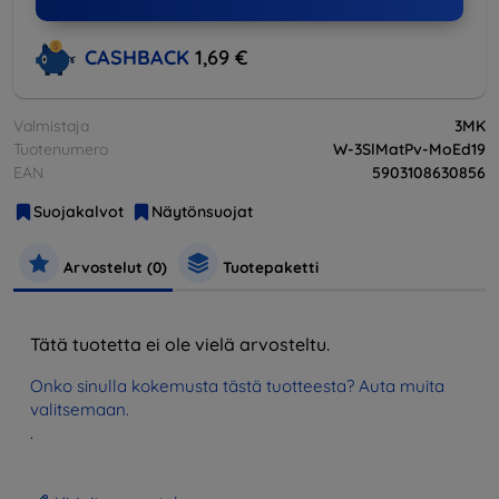
CASHBACK
1,69 €
Valmistaja
3MK
Tuotenumero
W-3SlMatPv-MoEd19
EAN
5903108630856
Suojakalvot
Näytönsuojat
Arvostelut (0)
Tuotepaketti
Tätä tuotetta ei ole vielä arvosteltu.
Onko sinulla kokemusta tästä tuotteesta? Auta muita
valitsemaan.
.