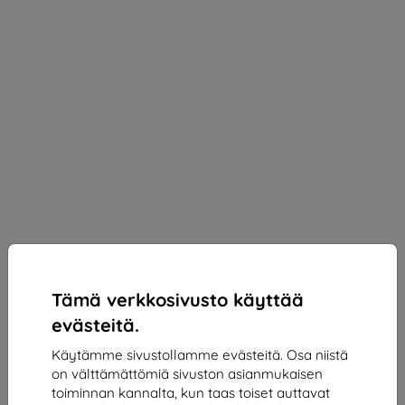
Tämä verkkosivusto käyttää
evästeitä.
Käytämme sivustollamme evästeitä. Osa niistä
on välttämättömiä sivuston asianmukaisen
3mk Silky Matt Privacy Protective film for
toiminnan kannalta, kun taas toiset auttavat
Motorola Edge 30