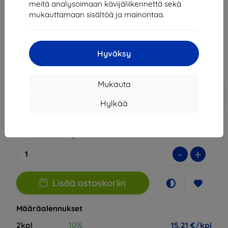
meitä analysoimaan kävijäliikennettä sekä
Sopii:
Motorola Edge 30
mukauttamaan sisältöä ja mainontaa.
16,90 €
15,21 €
Hyväksy
Hinta ilman ALV:tä
12,27 €
Mukauta
Lisää
Alennus kupongilla
-10%
EXTRA10
ostoskoriin
Hylkää
Varastossa 4 kpl
-
+
Lisää ostoskoriin
Määräalennukset
2kpl
10%
15,21 €/kpl