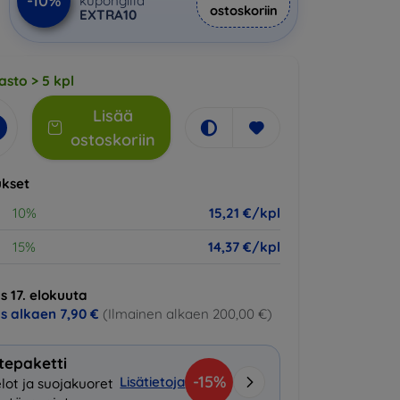
-10%
kupongilla
ostoskoriin
EXTRA10
asto > 5 kpl
Lisää
ostoskoriin
kset
10%
15,21 €/kpl
15%
14,37 €/kpl
s 17. elokuuta
us alkaen
7,90 €
(Ilmainen alkaen 200,00 €)
tepaketti
-15%
Lisätietoja
lot ja suojakuoret