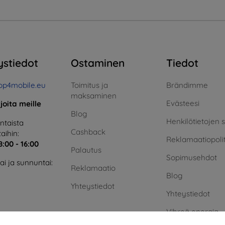
ystiedot
Ostaminen
Tiedot
op4mobile.eu
Toimitus ja
Brändimme
maksaminen
Evästeesi
rjoita meille
Blog
Henkilötietojen 
taista
Cashback
aihin:
Reklamaatiopolit
8:00 - 16:00
Palautus
Sopimusehdot
i ja sunnuntai:
Reklamaatio
Blog
Yhteystiedot
Yhteystiedot
Vihreä energia