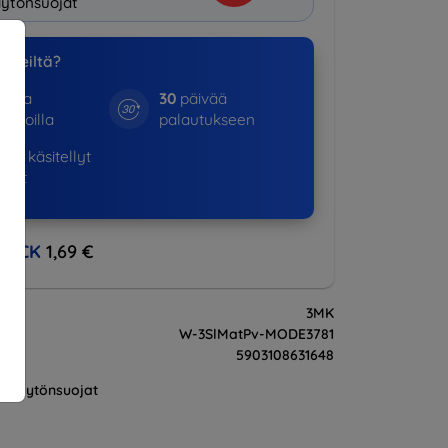
ytönsuojat
a meiltä?
otta
30
päivää
kinoilla
palautukseen
16+
käsitellyt
ukset
BACK
1,69 €
3MK
W-3SlMatPv-MODE3781
5903108631648
Näytönsuojat