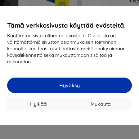
+ Nä
Miksi osta
Tämä verkkosivusto käyttää evästeitä.
14
vu
Käytämme sivustollamme evästeitä. Osa niistä on
mark
välttämättömiä sivuston asianmukaisen toiminnan
kannalta, kun taas toiset auttavat meitä analysoimaan
8194
kävijäliikennettä sekä mukauttamaan sisältöä ja
tila
mainontaa.
CASH
Hyväksy
Valmistaja
Hylkää
Mukauta
Tuotenumero
EAN
Suojakalvot