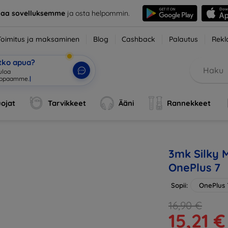
taa sovelluksemme
ja osta helpommin.
Toimitus ja maksaminen
Blog
Cashback
Palautus
Rekl
etko apua?
uloa
uppaamm
|
ojat
Tarvikkeet
Ääni
Rannekkeet
3mk Silky M
OnePlus 7
Sopii:
OnePlus 
16,90 €
15,21 €