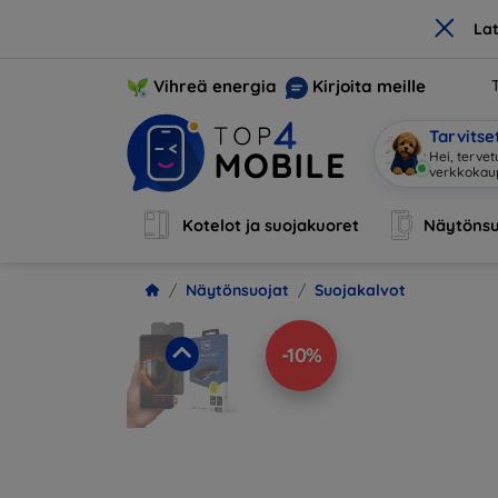
×
La
Vihreä energia
Kirjoita meille
Tarvits
Hei, tervet
verkkoka
Kotelot ja suojakuoret
Näytönsu
Näytönsuojat
Suojakalvot
-10%