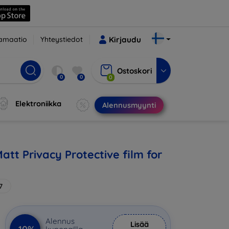
amaatio
Yhteystiedot
Kirjaudu
Ostoskori
0
0
0
Elektroniikka
Alennusmyynti
att Privacy Protective film for
7
Alennus
Lisää