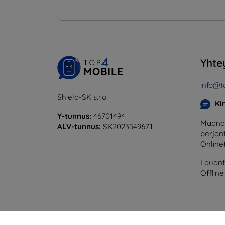
Yhte
info@t
Shield-SK s.r.o.
Ki
Y-tunnus:
46701494
Maanan
ALV-tunnus:
SK2023549671
perjant
Online
Lauanta
Offline