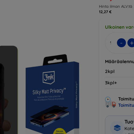
Hinta ilman ALV:tä
12,27 €
Ulkoinen var
-
+
Määräalennu
2kpl
3kpl+
Toimitu
Toimit
Tuo
Kote