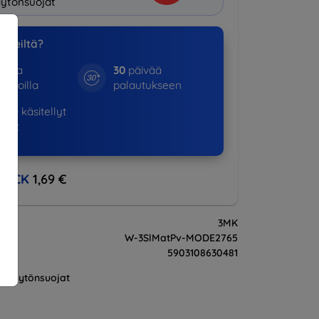
ytönsuojat
a meiltä?
otta
30
päivää
kinoilla
palautukseen
530+
käsitellyt
ukset
BACK
1,69 €
3MK
W-3SlMatPv-MODE2765
5903108630481
Näytönsuojat