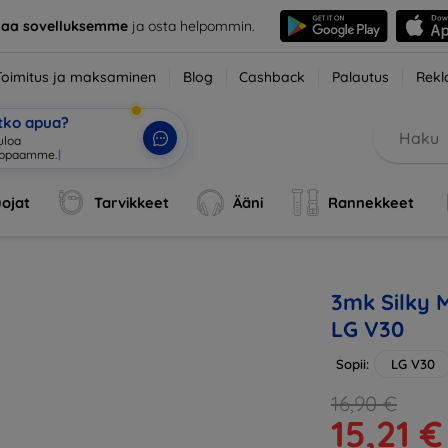
taa sovelluksemme
ja osta helpommin.
Toimitus ja maksaminen
Blog
Cashback
Palautus
Rekl
etko apua?
tuloa verkkokau
|
ojat
Tarvikkeet
Ääni
Rannekkeet
3mk Silky M
LG V30
Sopii:
LG V30
16,90 €
15,21 €