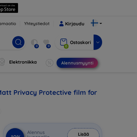
amaatio
Yhteystiedot
Kirjaudu
Ostoskori
0
0
0
Elektroniikka
Alennusmyynti
att Privacy Protective film for
Alennus
Lisää