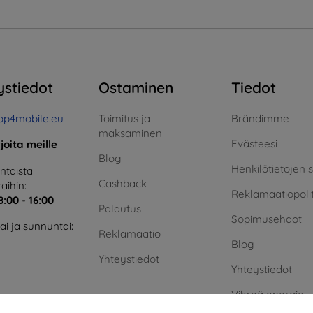
ystiedot
Ostaminen
Tiedot
op4mobile.eu
Toimitus ja
Brändimme
maksaminen
Evästeesi
rjoita meille
Blog
Henkilötietojen 
taista
Cashback
aihin:
Reklamaatiopolit
8:00 - 16:00
Palautus
Sopimusehdot
i ja sunnuntai:
Reklamaatio
Blog
Yhteystiedot
Yhteystiedot
Vihreä energia