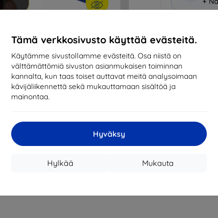
+ Nä
Miksi osta
Tämä verkkosivusto käyttää evästeitä.
14
vu
Käytämme sivustollamme evästeitä. Osa niistä on
mark
välttämättömiä sivuston asianmukaisen toiminnan
kannalta, kun taas toiset auttavat meitä analysoimaan
819
kävijäliikennettä sekä mukauttamaan sisältöä ja
tila
mainontaa.
CASH
Hyväksy
Valmistaja
Hylkää
Mukauta
Tuotenumero
EAN
Suojakalvot