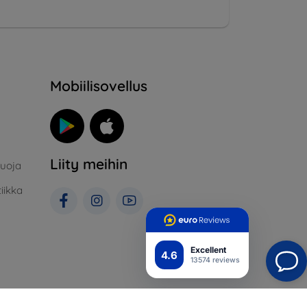
Mobiilisovellus
Liity meihin
suoja
iikka
Excellent
4.6
13574 reviews