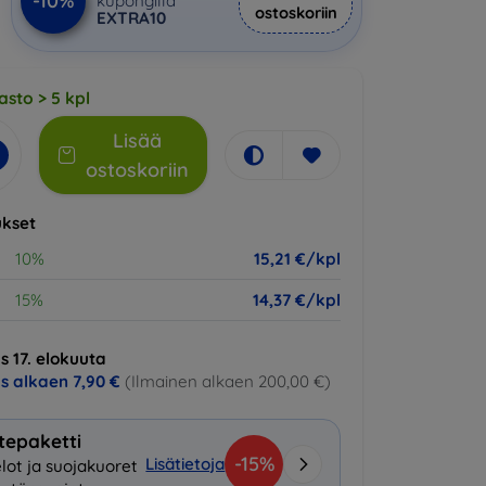
-10%
kupongilla
ostoskoriin
EXTRA10
asto > 5 kpl
Lisää
ostoskoriin
kset
10%
15,21 €/kpl
15%
14,37 €/kpl
s 17. elokuuta
us alkaen
7,90 €
(Ilmainen alkaen 200,00 €)
tepaketti
-15%
Lisätietoja
lot ja suojakuoret