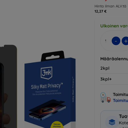
Hinta ilman ALV:tä
12,27 €
Ulkoinen var
-
+
Määräalennu
2kpl
3kpl+
Toimitu
Toimit
Tuo
Kote