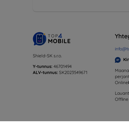
Yhte
info@t
Shield-SK s.r.o.
Ki
Y-tunnus:
46701494
Maanan
ALV-tunnus:
SK2023549671
perjant
Online
Lauanta
Offline