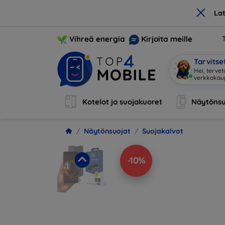
×
La
Vihreä energia
Kirjoita meille
Tarvits
Hei, terve
Kotelot ja suojakuoret
Näytönsu
Näytönsuojat
Suojakalvot
-10%