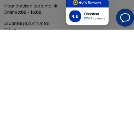
Maanantaista perjantaihin:
Online
8:00 - 16:00
Excellent
4.6
13574 reviews
Lauantai ja sunnuntai:
Offline
Ostaminen
Toimitus ja maksaminen
Blog
Cashback
Palautus
Reklamaatio
Yhteystiedot
Tiedot