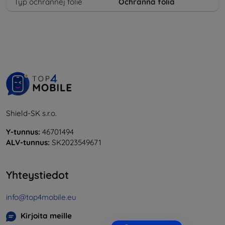
Typ ochrannej fólie
Ochranná fólia
Shield-SK s.r.o.
Y-tunnus:
46701494
ALV-tunnus:
SK2023549671
Yhteystiedot
info@top4mobile.eu
Kirjoita meille