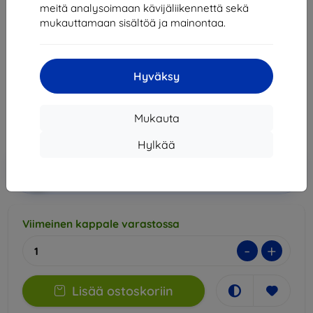
meitä analysoimaan kävijäliikennettä sekä
3mk Silky Matt Privacy Protective film for Infinix
mukauttamaan sisältöä ja mainontaa.
Note 40 Pro
Sopii:
Infinix NOTE 40 Pro
Hyväksy
16,90 €
14,31 €
Mukauta
Hinta ilman ALV:tä
11,54 €
Hylkää
Lisää
Alennus kupongilla
-10%
EXTRA10
ostoskoriin
Viimeinen kappale varastossa
-
+
Lisää ostoskoriin