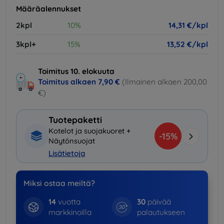
Määräalennukset
2kpl
10%
14,31 €/kpl
3kpl+
15%
13,52 €/kpl
Toimitus 10. elokuuta
Toimitus alkaen
7,90 €
(Ilmainen alkaen 200,00
€)
Tuotepaketti
Kotelot ja suojakuoret +
-15%
Näytönsuojat
Lisätietoja
Miksi ostaa meiltä?
14
vuotta
30
päivää
markkinoilla
palautukseen