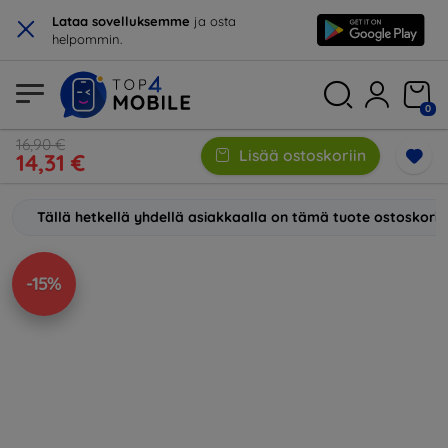
×
Lataa sovelluksemme
ja osta
helpommin.
0
16,90 €
Lisää ostoskoriin
14,31 €
Tällä hetkellä yhdellä asiakkaalla on tämä tuote ostoskori
-15%