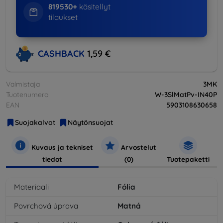
819530+
käsitellyt
tilaukset
CASHBACK
1,59 €
Valmistaja
3MK
Tuotenumero
W-3SlMatPv-IN40P
EAN
5903108630658
Suojakalvot
Näytönsuojat
Kuvaus ja tekniset
Arvostelut
tiedot
(0)
Tuotepaketti
Materiaali
Fólia
Povrchová úprava
Matná