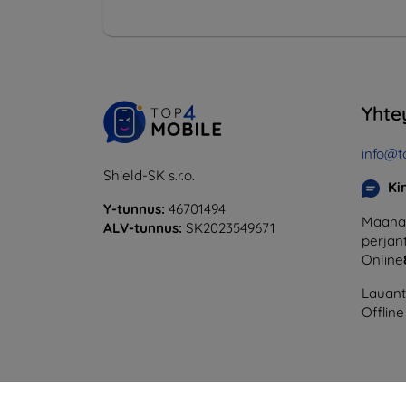
Yhte
info@t
Shield-SK s.r.o.
Ki
Y-tunnus:
46701494
Maanan
ALV-tunnus:
SK2023549671
perjant
Online
Lauanta
Offline