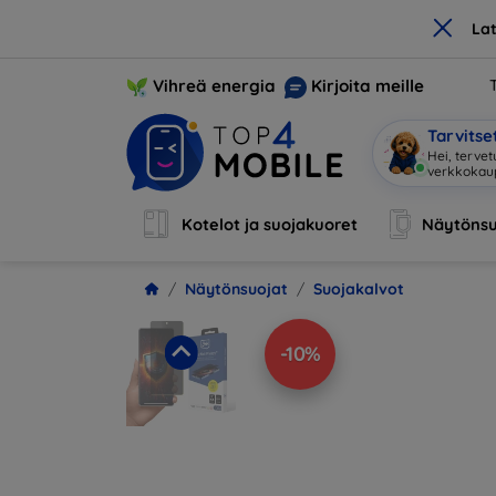
×
La
Vihreä energia
Kirjoita meille
Tarvits
Hei, terve
Kotelot ja suojakuoret
Näytönsu
Näytönsuojat
Suojakalvot
-10%