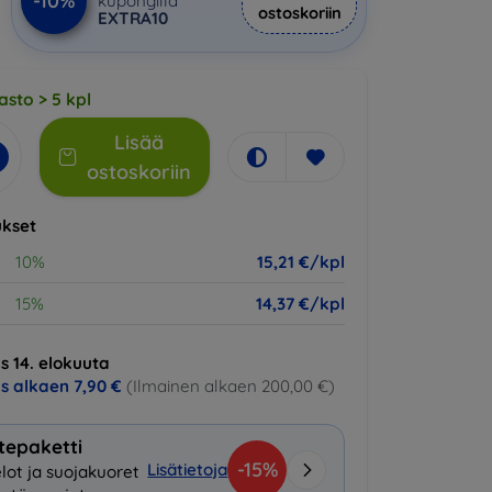
-10%
kupongilla
ostoskoriin
EXTRA10
asto > 5 kpl
Lisää
ostoskoriin
kset
10%
15,21 €/kpl
15%
14,37 €/kpl
s 14. elokuuta
us alkaen
7,90 €
(Ilmainen alkaen 200,00 €)
tepaketti
-15%
Lisätietoja
lot ja suojakuoret