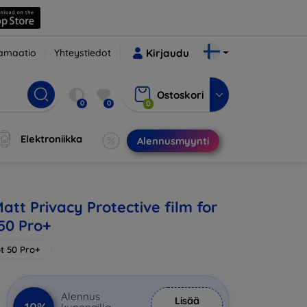
amaatio
Yhteystiedot
Kirjaudu
Ostoskori
0
0
0
Elektroniikka
Alennusmyynti
att Privacy Protective film for
 50 Pro+
ot 50 Pro+
Alennus
Lisää