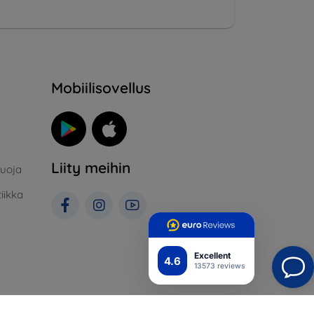
Mobiilisovellus
Liity meihin
suoja
iikka
Excellent
4.6
13573 reviews