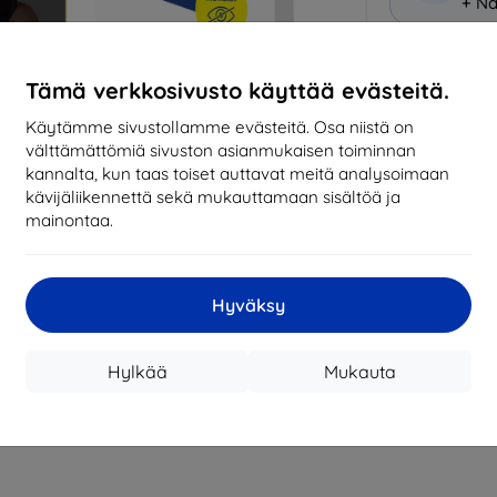
+ Nä
Miksi osta
Tämä verkkosivusto käyttää evästeitä.
14
vu
Käytämme sivustollamme evästeitä. Osa niistä on
mark
välttämättömiä sivuston asianmukaisen toiminnan
kannalta, kun taas toiset auttavat meitä analysoimaan
819
kävijäliikennettä sekä mukauttamaan sisältöä ja
tila
mainontaa.
CASH
Hyväksy
Valmistaja
Hylkää
Mukauta
Tuotenumero
EAN
Suojakalvot