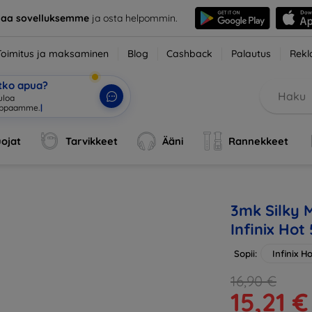
taa sovelluksemme
ja osta helpommin.
Toimitus ja maksaminen
Blog
Cashback
Palautus
Rekl
etko apua?
tuloa verkkokau
|
ojat
Tarvikkeet
Ääni
Rannekkeet
3mk Silky M
Infinix Hot
Sopii:
Infinix H
16,90 €
15,21 €