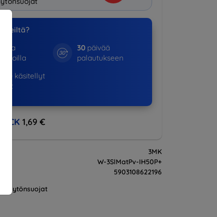
ytönsuojat
a meiltä?
otta
30
päivää
kinoilla
palautukseen
365+
käsitellyt
ukset
BACK
1,69 €
3MK
W-3SlMatPv-IH50P+
5903108622196
Näytönsuojat