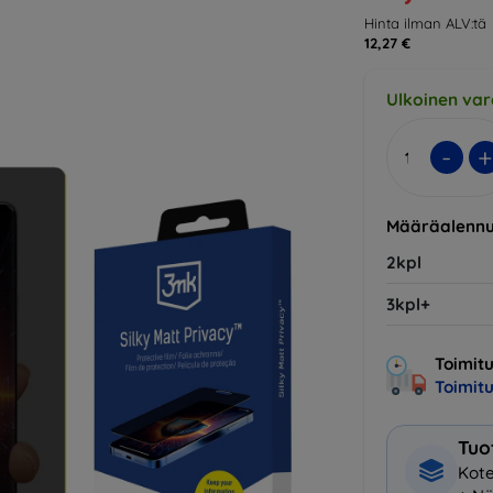
Hinta ilman ALV:tä
12,27 €
Ulkoinen var
-
+
Määräalennu
2kpl
3kpl+
Toimitu
Toimit
Tuo
Kote