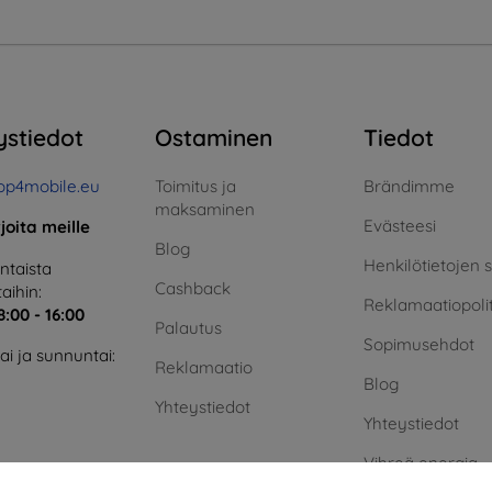
ystiedot
Ostaminen
Tiedot
op4mobile.eu
Toimitus ja
Brändimme
maksaminen
Evästeesi
rjoita meille
Blog
Henkilötietojen 
taista
Cashback
aihin:
Reklamaatiopolit
8:00 - 16:00
Palautus
Sopimusehdot
i ja sunnuntai:
Reklamaatio
Blog
Yhteystiedot
Yhteystiedot
Vihreä energia