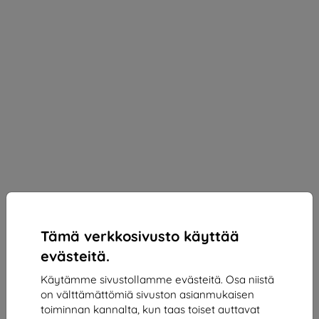
Tämä verkkosivusto käyttää
evästeitä.
Käytämme sivustollamme evästeitä. Osa niistä
on välttämättömiä sivuston asianmukaisen
3mk Silky Matt Privacy Protective film for Huawei
toiminnan kannalta, kun taas toiset auttavat
P20 Pro