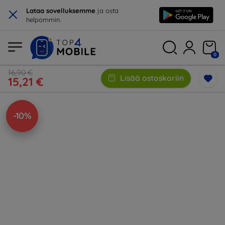
×
Lataa sovelluksemme
ja osta
helpommin.
0
16,90 €
Lisää ostoskoriin
15,21 €
-10%