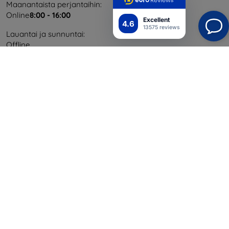
Maanantaista perjantaihin:
Online
8:00 - 16:00
Excellent
4.6
13575 reviews
Lauantai ja sunnuntai:
Offline
Ostaminen
Toimitus ja maksaminen
Blog
Cashback
Palautus
Reklamaatio
Yhteystiedot
Tiedot