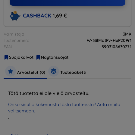
CASHBACK
1,69 €
Valmistaja
3MK
Tuotenumero
W-3SlMatPv-HuP20Pr1
EAN
5903108630771
Suojakalvot
Näytönsuojat
Arvostelut (0)
Tuotepaketti
Tätä tuotetta ei ole vielä arvosteltu.
Onko sinulla kokemusta tästä tuotteesta? Auta muita
valitsemaan.
.