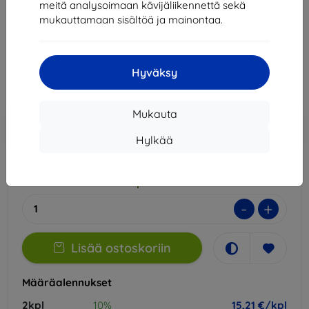
meitä analysoimaan kävijäliikennettä sekä
Sopii:
Huawei P20 Pro
mukauttamaan sisältöä ja mainontaa.
16,90 €
15,21 €
Hyväksy
Hinta ilman ALV:tä
12,27 €
Mukauta
Lisää
Alennus kupongilla
-10%
EXTRA10
ostoskoriin
Hylkää
Ulkoinen varasto > 5 kpl
-
+
Lisää ostoskoriin
Määräalennukset
2kpl
10%
15,21 €/kpl