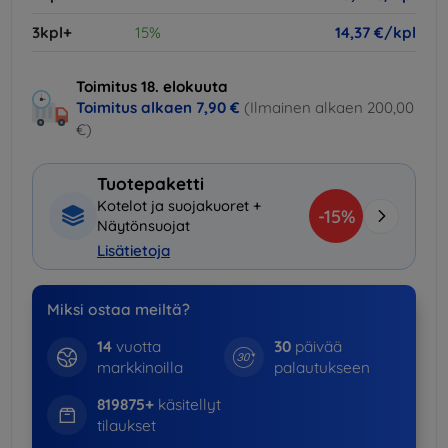
3kpl+
15%
14,37 €/kpl
Toimitus 18. elokuuta
Toimitus alkaen
7,90 €
(Ilmainen alkaen 200,00
€)
Tuotepaketti
Kotelot ja suojakuoret +
-15%
Näytönsuojat
Lisätietoja
Miksi ostaa meiltä?
14
vuotta
30
päivää
markkinoilla
palautukseen
819875+
käsitellyt
tilaukset