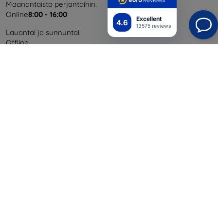
Maanantaista perjantaihin:
Online
8:00 - 16:00
Excellent
4.6
13575 reviews
Lauantai ja sunnuntai:
Offline
Ostaminen
Toimitus ja maksaminen
Blog
Cashback
Palautus
Reklamaatio
Yhteystiedot
Tiedot