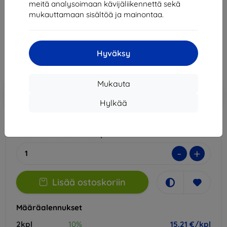
meitä analysoimaan kävijäliikennettä sekä
Sopii:
Huawei Pura 70 Pro+
mukauttamaan sisältöä ja mainontaa.
16,90 €
15,21 €
Hyväksy
Hinta ilman ALV:tä
12,27 €
Mukauta
Lisää
Alennus kupongilla
-10%
EXTRA10
ostoskoriin
Hylkää
Ulkoinen varasto > 5 kpl
-
+
Lisää ostoskoriin
Määräalennukset
2kpl
10%
15,21 €/kpl