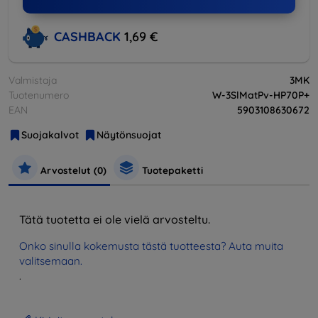
CASHBACK
1,69 €
Valmistaja
3MK
Tuotenumero
W-3SlMatPv-HP70P+
EAN
5903108630672
Suojakalvot
Näytönsuojat
Arvostelut (0)
Tuotepaketti
Tätä tuotetta ei ole vielä arvosteltu.
Onko sinulla kokemusta tästä tuotteesta? Auta muita
valitsemaan.
.