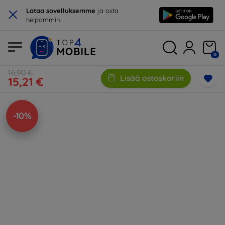
×
Lataa sovelluksemme
ja osta
helpommin.
0
16,90 €
Lisää ostoskoriin
15,21 €
-10%