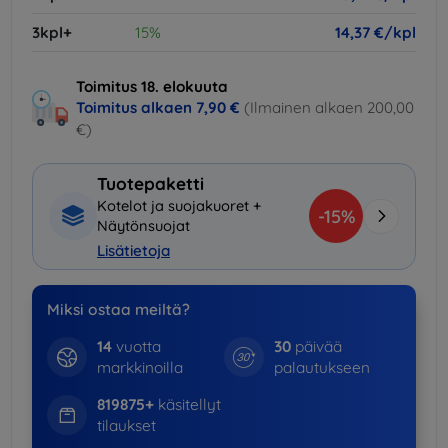
3kpl+
15%
14,37 €/kpl
Toimitus 18. elokuuta
Toimitus alkaen
7,90 €
(Ilmainen alkaen 200,00
€)
Tuotepaketti
Kotelot ja suojakuoret +
-15%
Näytönsuojat
Lisätietoja
Miksi ostaa meiltä?
14
vuotta
30
päivää
markkinoilla
palautukseen
819875+
käsitellyt
tilaukset